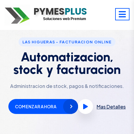
PYMES
Optimiza tu tiempo
PLUS
Digitaliza tu éxito
Soluciones web Premium
Soporte premium 24/7
LAS HIGUERAS - FACTURACION ONLINE
Automatizacion,
stock y facturacion
Administracion de stock, pagos & notificaciones.
Mas Detalles
COMENZAR AHORA