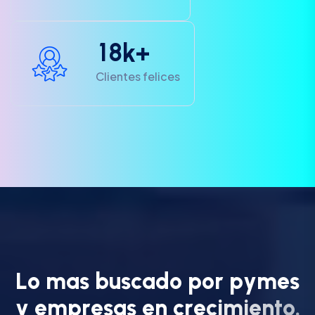
1
8
k+
Clientes felices
L
o
m
a
s
b
u
s
c
a
d
o
p
o
r
p
y
m
e
s
y
e
m
p
r
e
s
a
s
e
n
c
r
e
c
i
m
i
e
n
t
o
.