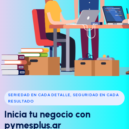
SERIEDAD EN CADA DETALLE, SEGURIDAD EN CADA
RESULTADO
I
n
i
c
i
a
t
u
n
e
g
o
c
i
o
c
o
n
p
y
m
e
s
p
l
u
s
.
a
r