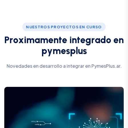
NUESTROS PROYECTOS EN CURSO
P
r
o
x
i
m
a
m
e
n
t
e
i
n
t
e
g
r
a
d
o
e
n
p
y
m
e
s
p
l
u
s
Novedades en desarrollo a integrar en PymesPlus.ar.