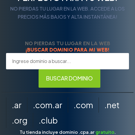
NO PIERDAS TU LUGAR EN LA WEB. ACCEDE A LOS
PRECIOS MÁS BAJOS Y ALTA INSTANTÁNEA!
NO PIERDAS TU LUGAR EN LA WEB
¡BUSCAR DOMINIO PARA MI WEB!
.ar
.com.ar
.com
.net
.org
.club
Tu tienda incluye dominio .cpa.ar
gratuito
.