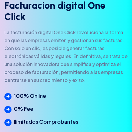
F
a
c
t
u
r
a
c
i
o
n
d
i
g
i
t
a
l
O
n
e
C
l
i
c
k
La facturación digital One Click revoluciona la forma
en que las empresas emiten y gestionan sus facturas.
Con solo un clic, es posible generar facturas
electrónicas válidas y legales. En definitiva, se trata de
una solución innovadora que simplifica y optimiza el
proceso de facturación, permitiendo a las empresas
centrarse en su crecimiento y éxito.
100% Online
0% Fee
Ilimitados Comprobantes