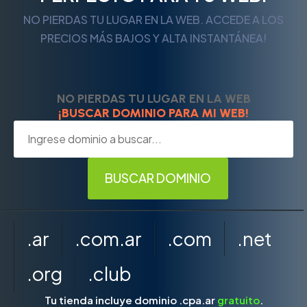
NO PIERDAS TU LUGAR EN LA WEB. ACCEDE A LOS
PRECIOS MÁS BAJOS Y ALTA INSTANTÁNEA!
NO PIERDAS TU LUGAR EN LA WEB
¡BUSCAR DOMINIO PARA MI WEB!
.ar
.com.ar
.com
.net
.org
.club
Tu tienda incluye dominio .cpa.ar
gratuito
.