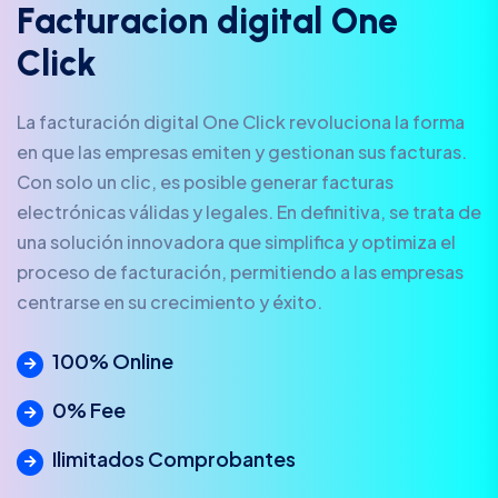
F
a
c
t
u
r
a
c
i
o
n
d
i
g
i
t
a
l
O
n
e
C
l
i
c
k
La facturación digital One Click revoluciona la forma
en que las empresas emiten y gestionan sus facturas.
Con solo un clic, es posible generar facturas
electrónicas válidas y legales. En definitiva, se trata de
una solución innovadora que simplifica y optimiza el
proceso de facturación, permitiendo a las empresas
centrarse en su crecimiento y éxito.
100% Online
0% Fee
Ilimitados Comprobantes