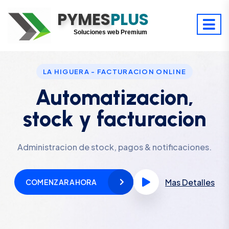
PYMES
Optimiza tu tiempo
PLUS
Digitaliza tu éxito
Soluciones web Premium
Soporte premium 24/7
LA HIGUERA - FACTURACION ONLINE
Automatizacion,
stock y facturacion
Administracion de stock, pagos & notificaciones.
Mas Detalles
COMENZAR AHORA