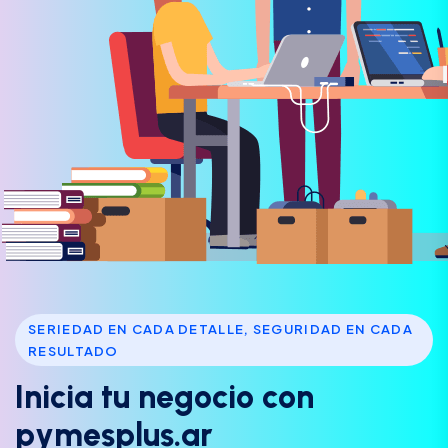
SERIEDAD EN CADA DETALLE, SEGURIDAD EN CADA
RESULTADO
I
n
i
c
i
a
t
u
n
e
g
o
c
i
o
c
o
n
p
y
m
e
s
p
l
u
s
.
a
r