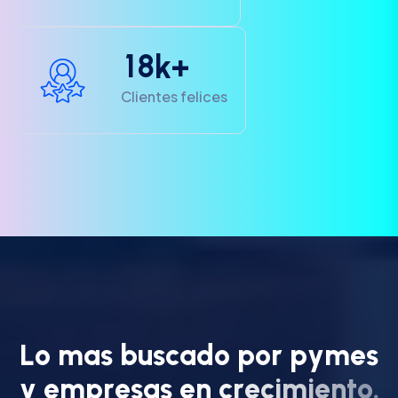
1
8
k+
Clientes felices
L
o
m
a
s
b
u
s
c
a
d
o
p
o
r
p
y
m
e
s
y
e
m
p
r
e
s
a
s
e
n
c
r
e
c
i
m
i
e
n
t
o
.