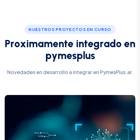
NUESTROS PROYECTOS EN CURSO
P
r
o
x
i
m
a
m
e
n
t
e
i
n
t
e
g
r
a
d
o
e
n
p
y
m
e
s
p
l
u
s
Novedades en desarrollo a integrar en PymesPlus.ar.