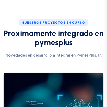
NUESTROS PROYECTOS EN CURSO
P
r
o
x
i
m
a
m
e
n
t
e
i
n
t
e
g
r
a
d
o
e
n
p
y
m
e
s
p
l
u
s
Novedades en desarrollo a integrar en PymesPlus.ar.