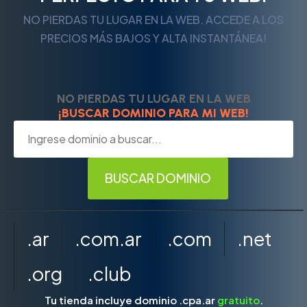
NO PIERDAS TU LUGAR EN LA WEB. ACCEDE A LOS
PRECIOS MÁS BAJOS Y ALTA INSTANTÁNEA!
NO PIERDAS TU LUGAR EN LA WEB
¡BUSCAR DOMINIO PARA MI WEB!
.ar
.com.ar
.com
.net
.org
.club
Tu tienda incluye dominio .cpa.ar
gratuito
.