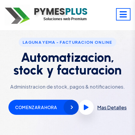
PYMES
Optimiza tu tiempo
PLUS
Digitaliza tu éxito
Soluciones web Premium
Soporte premium 24/7
LAGUNA YEMA - FACTURACION ONLINE
Automatizacion,
stock y facturacion
Administracion de stock, pagos & notificaciones.
Mas Detalles
COMENZAR AHORA