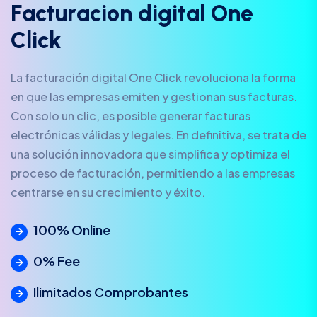
F
a
c
t
u
r
a
c
i
o
n
d
i
g
i
t
a
l
O
n
e
C
l
i
c
k
La facturación digital One Click revoluciona la forma
en que las empresas emiten y gestionan sus facturas.
Con solo un clic, es posible generar facturas
electrónicas válidas y legales. En definitiva, se trata de
una solución innovadora que simplifica y optimiza el
proceso de facturación, permitiendo a las empresas
centrarse en su crecimiento y éxito.
100% Online
0% Fee
Ilimitados Comprobantes