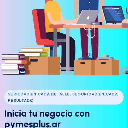
SERIEDAD EN CADA DETALLE, SEGURIDAD EN CADA
RESULTADO
I
n
i
c
i
a
t
u
n
e
g
o
c
i
o
c
o
n
p
y
m
e
s
p
l
u
s
.
a
r