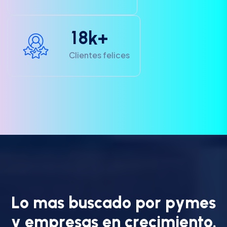
1
8
k+
Clientes felices
L
o
m
a
s
b
u
s
c
a
d
o
p
o
r
p
y
m
e
s
y
e
m
p
r
e
s
a
s
e
n
c
r
e
c
i
m
i
e
n
t
o
.