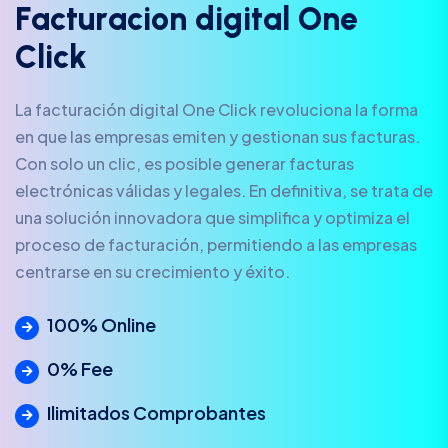
F
a
c
t
u
r
a
c
i
o
n
d
i
g
i
t
a
l
O
n
e
C
l
i
c
k
La facturación digital One Click revoluciona la forma
en que las empresas emiten y gestionan sus facturas.
Con solo un clic, es posible generar facturas
electrónicas válidas y legales. En definitiva, se trata de
una solución innovadora que simplifica y optimiza el
proceso de facturación, permitiendo a las empresas
centrarse en su crecimiento y éxito.
100% Online
0% Fee
Ilimitados Comprobantes