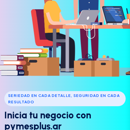
SERIEDAD EN CADA DETALLE, SEGURIDAD EN CADA
RESULTADO
I
n
i
c
i
a
t
u
n
e
g
o
c
i
o
c
o
n
p
y
m
e
s
p
l
u
s
.
a
r