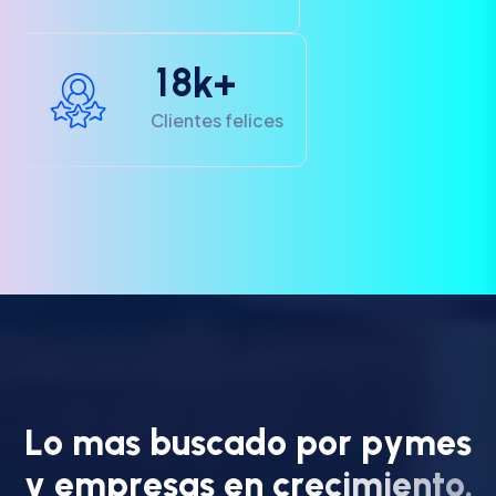
1
8
k+
Clientes felices
L
o
m
a
s
b
u
s
c
a
d
o
p
o
r
p
y
m
e
s
y
e
m
p
r
e
s
a
s
e
n
c
r
e
c
i
m
i
e
n
t
o
.