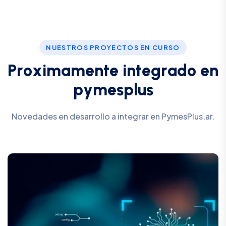
NUESTROS PROYECTOS EN CURSO
P
r
o
x
i
m
a
m
e
n
t
e
i
n
t
e
g
r
a
d
o
e
n
p
y
m
e
s
p
l
u
s
Novedades en desarrollo a integrar en PymesPlus.ar.