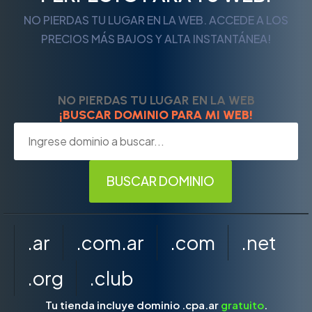
NO PIERDAS TU LUGAR EN LA WEB. ACCEDE A LOS
PRECIOS MÁS BAJOS Y ALTA INSTANTÁNEA!
NO PIERDAS TU LUGAR EN LA WEB
¡BUSCAR DOMINIO PARA MI WEB!
.ar
.com.ar
.com
.net
.org
.club
Tu tienda incluye dominio .cpa.ar
gratuito
.