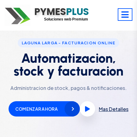
PYMES
Optimiza tu tiempo
PLUS
Digitaliza tu éxito
Soluciones web Premium
Soporte premium 24/7
LAGUNA LARGA - FACTURACION ONLINE
Automatizacion,
stock y facturacion
Administracion de stock, pagos & notificaciones.
Mas Detalles
COMENZAR AHORA