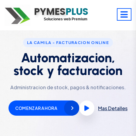
PYMES
Optimiza tu tiempo
PLUS
Digitaliza tu éxito
Soluciones web Premium
Soporte premium 24/7
LA CAMILA - FACTURACION ONLINE
Automatizacion,
stock y facturacion
Administracion de stock, pagos & notificaciones.
Mas Detalles
COMENZAR AHORA