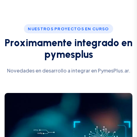
NUESTROS PROYECTOS EN CURSO
P
r
o
x
i
m
a
m
e
n
t
e
i
n
t
e
g
r
a
d
o
e
n
p
y
m
e
s
p
l
u
s
Novedades en desarrollo a integrar en PymesPlus.ar.