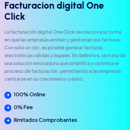
F
a
c
t
u
r
a
c
i
o
n
d
i
g
i
t
a
l
O
n
e
C
l
i
c
k
La facturación digital One Click revoluciona la forma
en que las empresas emiten y gestionan sus facturas.
Con solo un clic, es posible generar facturas
electrónicas válidas y legales. En definitiva, se trata de
una solución innovadora que simplifica y optimiza el
proceso de facturación, permitiendo a las empresas
centrarse en su crecimiento y éxito.
100% Online
0% Fee
Ilimitados Comprobantes