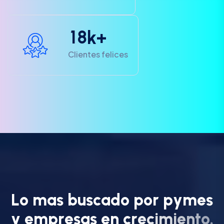
1
8
k+
Clientes felices
L
o
m
a
s
b
u
s
c
a
d
o
p
o
r
p
y
m
e
s
y
e
m
p
r
e
s
a
s
e
n
c
r
e
c
i
m
i
e
n
t
o
.