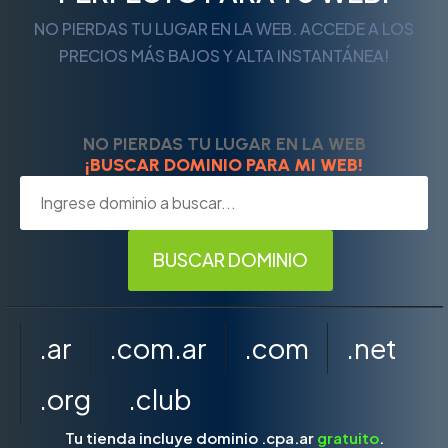
NO PIERDAS TU LUGAR EN LA WEB. ACCEDE A LOS
PRECIOS MÁS BAJOS Y ALTA INSTANTÁNEA!
NO PIERDAS TU LUGAR EN LA WEB
¡BUSCAR DOMINIO PARA MI WEB!
.ar
.com.ar
.com
.net
.org
.club
Tu tienda incluye dominio .cpa.ar
gratuito
.