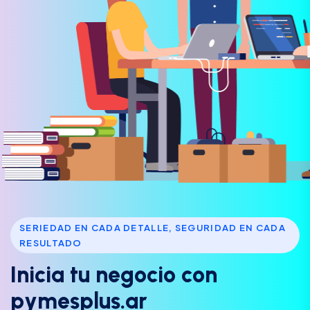
SERIEDAD EN CADA DETALLE, SEGURIDAD EN CADA
RESULTADO
I
n
i
c
i
a
t
u
n
e
g
o
c
i
o
c
o
n
p
y
m
e
s
p
l
u
s
.
a
r