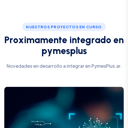
NUESTROS PROYECTOS EN CURSO
P
r
o
x
i
m
a
m
e
n
t
e
i
n
t
e
g
r
a
d
o
e
n
p
y
m
e
s
p
l
u
s
Novedades en desarrollo a integrar en PymesPlus.ar.