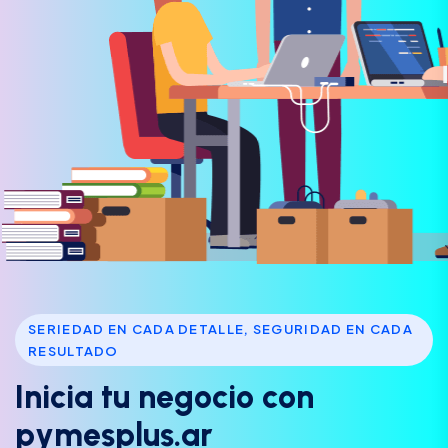
SERIEDAD EN CADA DETALLE, SEGURIDAD EN CADA
RESULTADO
I
n
i
c
i
a
t
u
n
e
g
o
c
i
o
c
o
n
p
y
m
e
s
p
l
u
s
.
a
r