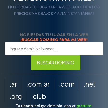
NO PIERDAS TU LUGAR EN LA WEB. ACCEDE A LOS
PRECIOS MÁS BAJOS Y ALTA INSTANTÁNEA!
NO PIERDAS TU LUGAR EN LA WEB
¡BUSCAR DOMINIO PARA MI WEB!
.ar
.com.ar
.com
.net
.org
.club
Tu tienda incluye dominio .cpa.ar
gratuito
.