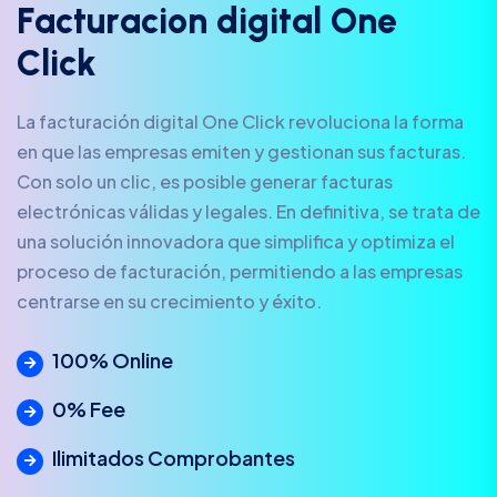
F
a
c
t
u
r
a
c
i
o
n
d
i
g
i
t
a
l
O
n
e
C
l
i
c
k
La facturación digital One Click revoluciona la forma
en que las empresas emiten y gestionan sus facturas.
Con solo un clic, es posible generar facturas
electrónicas válidas y legales. En definitiva, se trata de
una solución innovadora que simplifica y optimiza el
proceso de facturación, permitiendo a las empresas
centrarse en su crecimiento y éxito.
100% Online
0% Fee
Ilimitados Comprobantes