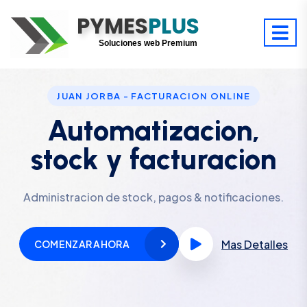
PYMES
Optimiza tu tiempo
PLUS
Digitaliza tu éxito
Soluciones web Premium
Soporte premium 24/7
JUAN JORBA - FACTURACION ONLINE
Automatizacion,
stock y facturacion
Administracion de stock, pagos & notificaciones.
Mas Detalles
COMENZAR AHORA