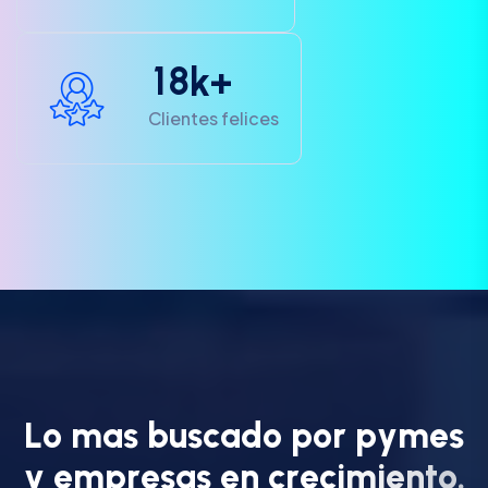
1
8
k+
Clientes felices
L
o
m
a
s
b
u
s
c
a
d
o
p
o
r
p
y
m
e
s
y
e
m
p
r
e
s
a
s
e
n
c
r
e
c
i
m
i
e
n
t
o
.