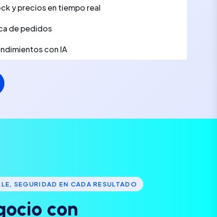
ck y precios en tiempo real
ca de pedidos
rendimientos con IA
LLE, SEGURIDAD EN CADA RESULTADO
g
o
c
i
o
c
o
n