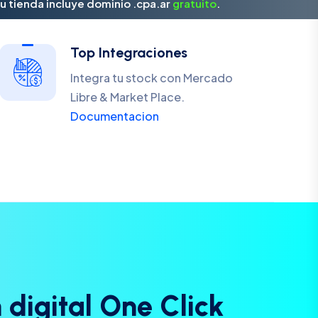
u tienda incluye dominio .cpa.ar
gratuito
.
Top Integraciones
Integra tu stock con Mercado
Libre & Market Place.
Documentacion
n
d
i
g
i
t
a
l
O
n
e
C
l
i
c
k