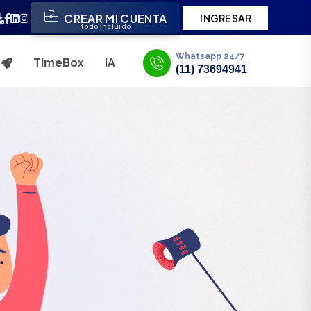
CREAR MI CUENTA
INGRESAR
todo incluido
Whatsapp 24/7
TimeBox
IA
s
(11) 73694941