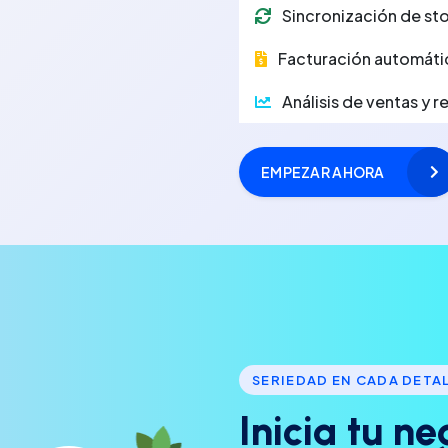
Sincronización de sto
Facturación automáti
Análisis de ventas y 
EMPEZAR AHORA
SERIEDAD EN CADA DETA
I
n
i
c
i
a
t
u
n
e