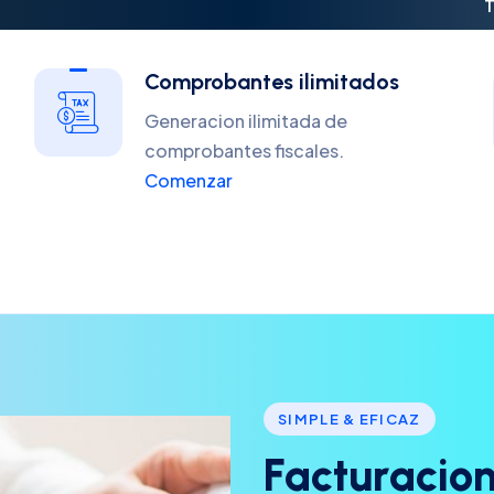
T
Comprobantes ilimitados
Generacion ilimitada de
comprobantes fiscales.
Comenzar
SIMPLE & EFICAZ
F
a
c
t
u
r
a
c
i
o