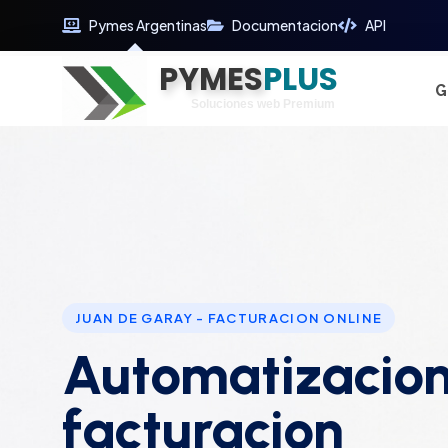
Pymes Argentinas
Documentacion
API
PYMES
Optimiza tu tiempo
PLUS
Digitaliza tu éxito
G
Soluciones web Premium
Soporte premium 24/7
JUAN DE GARAY - FACTURACION ONLINE
Automatizacion
facturacion