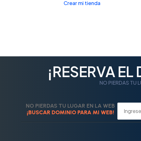
Crear mi tienda
¡RESERVA EL
NO PIERDAS TU L
NO PIERDAS TU LUGAR EN LA WEB
¡BUSCAR DOMINIO PARA MI WEB!