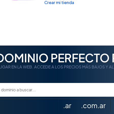
Crear mi tienda
 DOMINIO PERFECTO 
UGAR EN LA WEB. ACCEDE A LOS PRECIOS MÁS BAJOS Y A
.ar
.com.ar