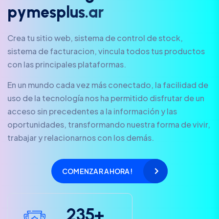
p
y
m
e
s
p
l
u
s
.
a
r
Crea tu sitio web, sistema de control de stock,
sistema de facturacion, vincula todos tus productos
con las principales plataformas.
En un mundo cada vez más conectado, la facilidad de
uso de la tecnología nos ha permitido disfrutar de un
acceso sin precedentes a la información y las
oportunidades, transformando nuestra forma de vivir,
trabajar y relacionarnos con los demás.
COMENZAR AHORA!
2
3
5
+