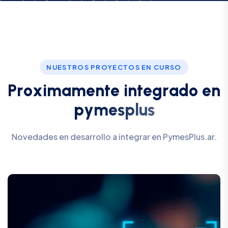
NUESTROS PROYECTOS EN CURSO
P
r
o
x
i
m
a
m
e
n
t
e
i
n
t
e
g
r
a
d
o
e
n
p
y
m
e
s
p
l
u
s
Novedades en desarrollo a integrar en PymesPlus.ar.