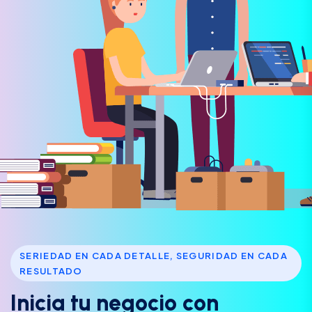
SERIEDAD EN CADA DETALLE, SEGURIDAD EN CADA
RESULTADO
I
n
i
c
i
a
t
u
n
e
g
o
c
i
o
c
o
n