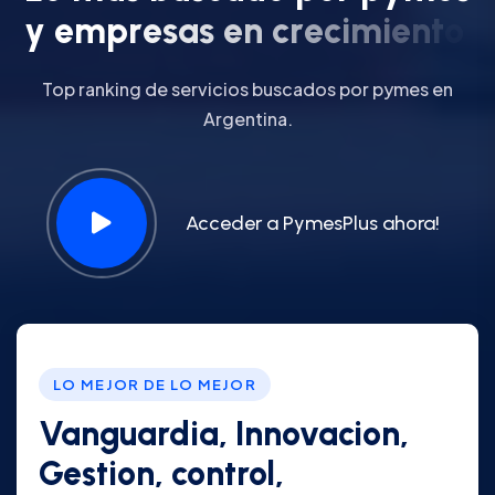
y
e
m
p
r
e
s
a
s
e
n
c
r
e
c
i
m
i
e
n
t
o
.
Top ranking de servicios buscados por pymes en
Argentina.
Acceder a PymesPlus ahora!
LO MEJOR DE LO MEJOR
Vanguardia, Innovacion,
Gestion, control,