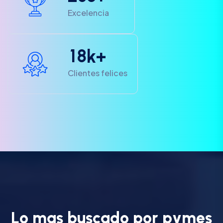
Excelencia
1
8
k+
Clientes felices
L
o
m
a
s
b
u
s
c
a
d
o
p
o
r
p
y
m
e
s