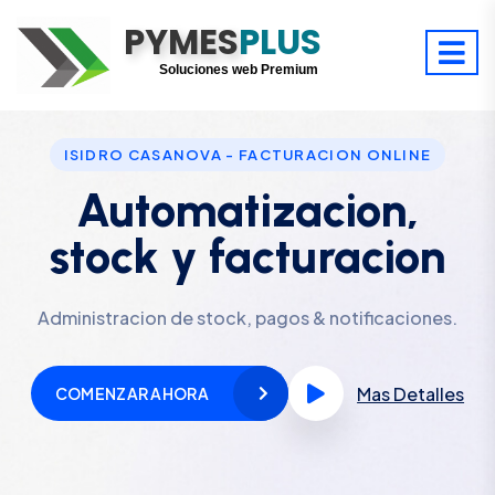
PYMES
Optimiza tu tiempo
PLUS
Digitaliza tu éxito
Soluciones web Premium
Soporte premium 24/7
ISIDRO CASANOVA - FACTURACION ONLINE
Automatizacion,
stock y facturacion
Administracion de stock, pagos & notificaciones.
Mas Detalles
COMENZAR AHORA