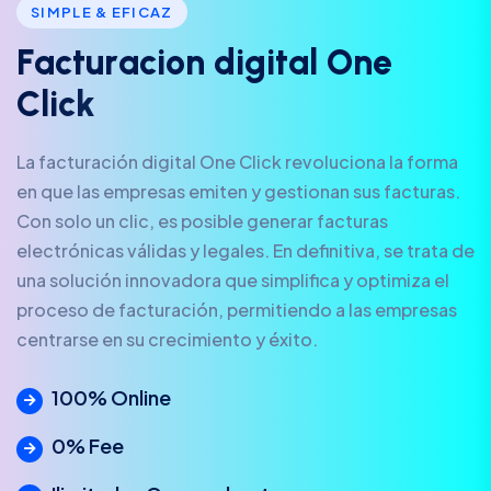
SIMPLE & EFICAZ
F
a
c
t
u
r
a
c
i
o
n
d
i
g
i
t
a
l
O
n
e
C
l
i
c
k
La facturación digital One Click revoluciona la forma
en que las empresas emiten y gestionan sus facturas.
Con solo un clic, es posible generar facturas
electrónicas válidas y legales. En definitiva, se trata de
una solución innovadora que simplifica y optimiza el
proceso de facturación, permitiendo a las empresas
centrarse en su crecimiento y éxito.
100% Online
0% Fee