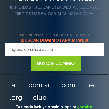
NO PIERDAS TU LUGAR EN LA WEB. ACCEDE A LOS
PRECIOS MÁS BAJOS Y ALTA INSTANTÁNEA!
NO PIERDAS TU LUGAR EN LA WEB
¡BUSCAR DOMINIO PARA MI WEB!
.ar
.com.ar
.com
.net
.org
.club
Tu tienda incluye dominio .cpa.ar
gratuito
.