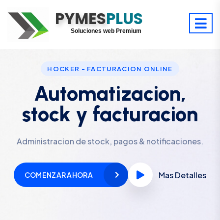
PYMES
Optimiza tu tiempo
PLUS
Digitaliza tu éxito
Soluciones web Premium
Soporte premium 24/7
HOCKER - FACTURACION ONLINE
Automatizacion,
stock y facturacion
Administracion de stock, pagos & notificaciones.
Mas Detalles
COMENZAR AHORA