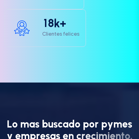
1
8
k+
Clientes felices
L
o
m
a
s
b
u
s
c
a
d
o
p
o
r
p
y
m
e
s
y
e
m
p
r
e
s
a
s
e
n
c
r
e
c
i
m
i
e
n
t
o
.