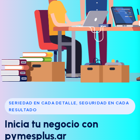
SERIEDAD EN CADA DETALLE, SEGURIDAD EN CADA
RESULTADO
I
n
i
c
i
a
t
u
n
e
g
o
c
i
o
c
o
n
p
y
m
e
s
p
l
u
s
.
a
r