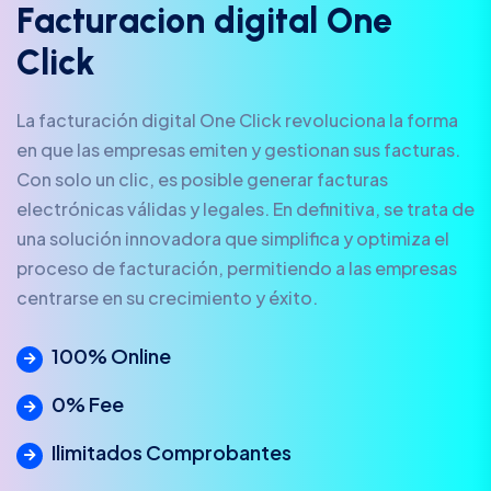
F
a
c
t
u
r
a
c
i
o
n
d
i
g
i
t
a
l
O
n
e
C
l
i
c
k
La facturación digital One Click revoluciona la forma
en que las empresas emiten y gestionan sus facturas.
Con solo un clic, es posible generar facturas
electrónicas válidas y legales. En definitiva, se trata de
una solución innovadora que simplifica y optimiza el
proceso de facturación, permitiendo a las empresas
centrarse en su crecimiento y éxito.
100% Online
0% Fee
Ilimitados Comprobantes