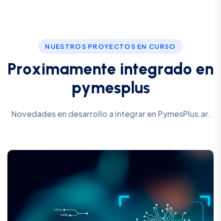
NUESTROS PROYECTOS EN CURSO
P
r
o
x
i
m
a
m
e
n
t
e
i
n
t
e
g
r
a
d
o
e
n
p
y
m
e
s
p
l
u
s
Novedades en desarrollo a integrar en PymesPlus.ar.