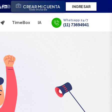
CREAR MI CUENTA
INGRESAR
todo incluido
Whatsapp 24/7
TimeBox
IA
s
(11) 73694941