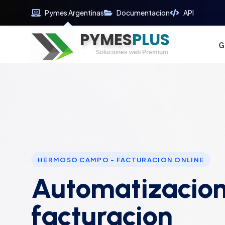
Pymes Argentinas
Documentacion
API
PYMES
Optimiza tu tiempo
PLUS
Digitaliza tu éxito
G
Soluciones web Premium
Soporte premium 24/7
HERMOSO CAMPO - FACTURACION ONLINE
Automatizacion
facturacion