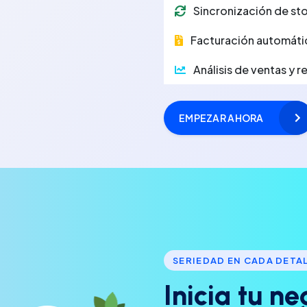
Sincronización de sto
Facturación automáti
Análisis de ventas y 
EMPEZAR AHORA
SERIEDAD EN CADA DETA
I
n
i
c
i
a
t
u
n
e