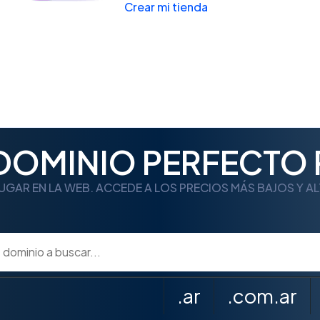
Crear mi tienda
 DOMINIO PERFECTO 
UGAR EN LA WEB. ACCEDE A LOS PRECIOS MÁS BAJOS Y A
.ar
.com.ar