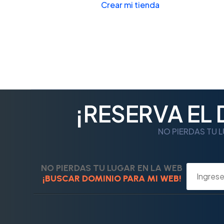
Crear mi tienda
¡RESERVA EL
NO PIERDAS TU L
NO PIERDAS TU LUGAR EN LA WEB
¡BUSCAR DOMINIO PARA MI WEB!