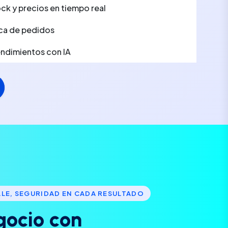
ck y precios en tiempo real
ca de pedidos
rendimientos con IA
LLE, SEGURIDAD EN CADA RESULTADO
g
o
c
i
o
c
o
n