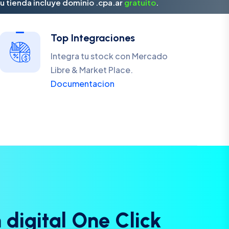
u tienda incluye dominio .cpa.ar
gratuito
.
Top Integraciones
Integra tu stock con Mercado
Libre & Market Place.
Documentacion
n
d
i
g
i
t
a
l
O
n
e
C
l
i
c
k