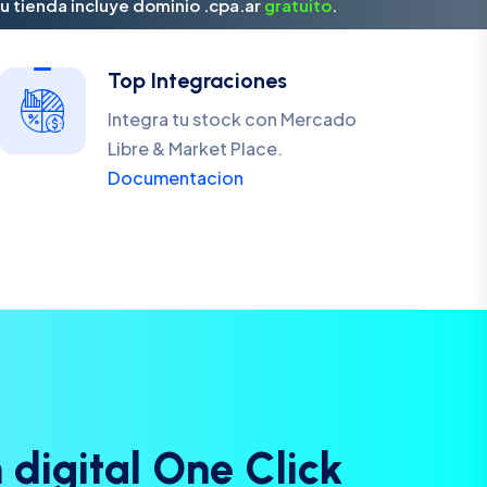
u tienda incluye dominio .cpa.ar
gratuito
.
Top Integraciones
Integra tu stock con Mercado
Libre & Market Place.
Documentacion
n
d
i
g
i
t
a
l
O
n
e
C
l
i
c
k