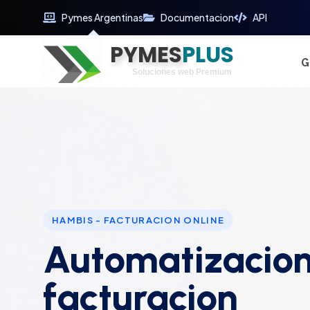
Pymes Argentinas
Documentacion
API
PYMES
Optimiza tu tiempo
PLUS
Digitaliza tu éxito
G
Soluciones web Premium
Soporte premium 24/7
HAMBIS - FACTURACION ONLINE
Automatizacion
facturacion