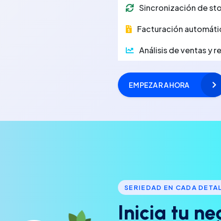
Sincronización de sto
Facturación automáti
Análisis de ventas y 
EMPEZAR AHORA
SERIEDAD EN CADA DETA
I
n
i
c
i
a
t
u
n
e