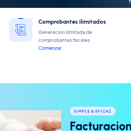
T
Comprobantes ilimitados
Generacion ilimitada de
comprobantes fiscales.
Comenzar
SIMPLE & EFICAZ
F
a
c
t
u
r
a
c
i
o