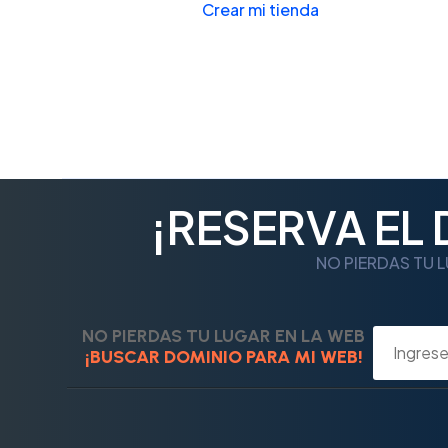
Crear mi tienda
¡RESERVA EL
NO PIERDAS TU L
NO PIERDAS TU LUGAR EN LA WEB
¡BUSCAR DOMINIO PARA MI WEB!