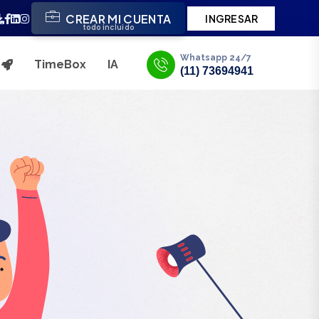
CREAR MI CUENTA
INGRESAR
todo incluido
Whatsapp 24/7
TimeBox
IA
s
(11) 73694941