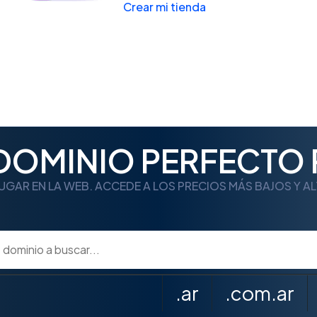
Crear mi tienda
 DOMINIO PERFECTO 
UGAR EN LA WEB. ACCEDE A LOS PRECIOS MÁS BAJOS Y A
.ar
.com.ar