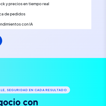
ck y precios en tiempo real
ca de pedidos
rendimientos con IA
LLE, SEGURIDAD EN CADA RESULTADO
g
o
c
i
o
c
o
n