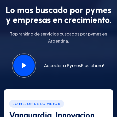
L
o
m
a
s
b
u
s
c
a
d
o
p
o
r
p
y
m
e
s
y
e
m
p
r
e
s
a
s
e
n
c
r
e
c
i
m
i
e
n
t
o
.
Top ranking de servicios buscados por pymes en
Argentina.
Acceder a PymesPlus ahora!
LO MEJOR DE LO MEJOR
Vanguardia, Innovacion,