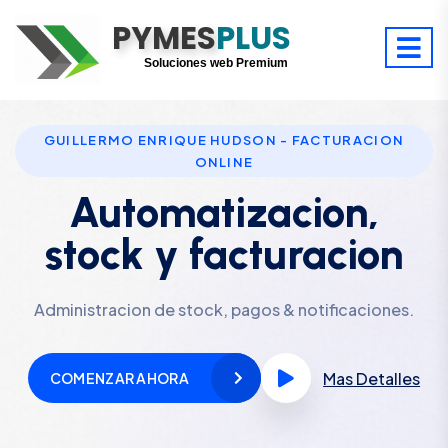
PYMES
Optimiza tu tiempo
PLUS
Digitaliza tu éxito
Soluciones web Premium
Soporte premium 24/7
GUILLERMO ENRIQUE HUDSON - FACTURACION
ONLINE
Automatizacion,
stock y facturacion
Administracion de stock, pagos & notificaciones.
Mas Detalles
COMENZAR AHORA