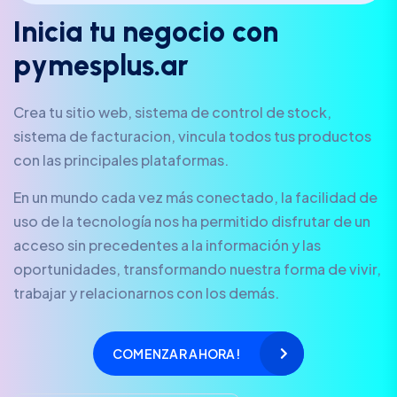
I
n
i
c
i
a
t
u
n
e
g
o
c
i
o
c
o
n
p
y
m
e
s
p
l
u
s
.
a
r
Crea tu sitio web, sistema de control de stock,
sistema de facturacion, vincula todos tus productos
con las principales plataformas.
En un mundo cada vez más conectado, la facilidad de
uso de la tecnología nos ha permitido disfrutar de un
acceso sin precedentes a la información y las
oportunidades, transformando nuestra forma de vivir,
trabajar y relacionarnos con los demás.
COMENZAR AHORA!