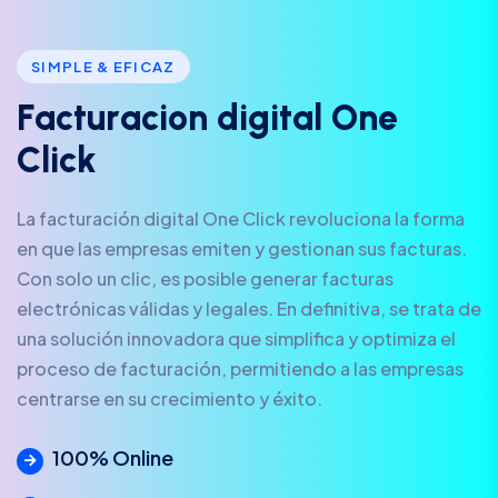
SIMPLE & EFICAZ
F
a
c
t
u
r
a
c
i
o
n
d
i
g
i
t
a
l
O
n
e
C
l
i
c
k
La facturación digital One Click revoluciona la forma
en que las empresas emiten y gestionan sus facturas.
Con solo un clic, es posible generar facturas
electrónicas válidas y legales. En definitiva, se trata de
una solución innovadora que simplifica y optimiza el
proceso de facturación, permitiendo a las empresas
centrarse en su crecimiento y éxito.
100% Online