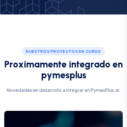
NUESTROS PROYECTOS EN CURSO
P
r
o
x
i
m
a
m
e
n
t
e
i
n
t
e
g
r
a
d
o
e
n
p
y
m
e
s
p
l
u
s
Novedades en desarrollo a integrar en PymesPlus.ar.