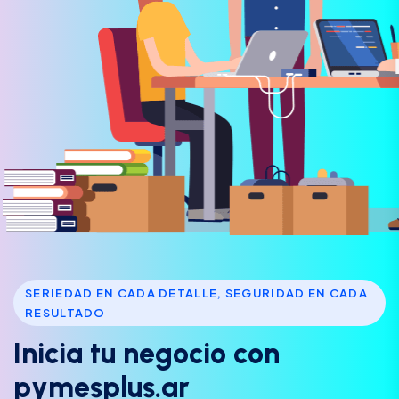
SERIEDAD EN CADA DETALLE, SEGURIDAD EN CADA
RESULTADO
I
n
i
c
i
a
t
u
n
e
g
o
c
i
o
c
o
n
p
y
m
e
s
p
l
u
s
.
a
r