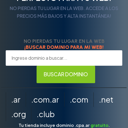
NO PIERDAS TU LUGAR EN LA WEB. ACCEDE A LOS
PRECIOS MÁS BAJOS Y ALTA INSTANTÁNEA!
NO PIERDAS TU LUGAR EN LA WEB
¡BUSCAR DOMINIO PARA MI WEB!
.ar
.com.ar
.com
.net
.org
.club
Tu tienda incluye dominio .cpa.ar
gratuito
.