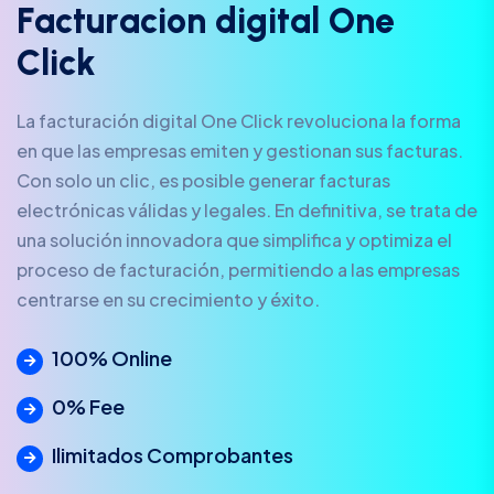
F
a
c
t
u
r
a
c
i
o
n
d
i
g
i
t
a
l
O
n
e
C
l
i
c
k
La facturación digital One Click revoluciona la forma
en que las empresas emiten y gestionan sus facturas.
Con solo un clic, es posible generar facturas
electrónicas válidas y legales. En definitiva, se trata de
una solución innovadora que simplifica y optimiza el
proceso de facturación, permitiendo a las empresas
centrarse en su crecimiento y éxito.
100% Online
0% Fee
Ilimitados Comprobantes