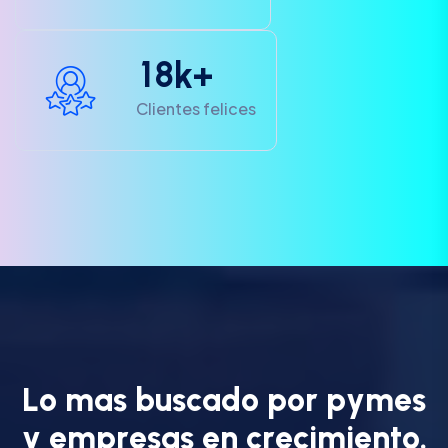
1
8
k+
Clientes felices
L
o
m
a
s
b
u
s
c
a
d
o
p
o
r
p
y
m
e
s
y
e
m
p
r
e
s
a
s
e
n
c
r
e
c
i
m
i
e
n
t
o
.