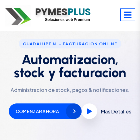
PYMES
Optimiza tu tiempo
PLUS
Digitaliza tu éxito
Soluciones web Premium
Soporte premium 24/7
GUADALUPE N. - FACTURACION ONLINE
Automatizacion,
stock y facturacion
Administracion de stock, pagos & notificaciones.
Mas Detalles
COMENZAR AHORA