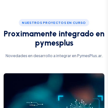
NUESTROS PROYECTOS EN CURSO
P
r
o
x
i
m
a
m
e
n
t
e
i
n
t
e
g
r
a
d
o
e
n
p
y
m
e
s
p
l
u
s
Novedades en desarrollo a integrar en PymesPlus.ar.