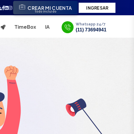
CREAR MI CUENTA
INGRESAR
todo incluido
Whatsapp 24/7
TimeBox
IA
s
(11) 73694941