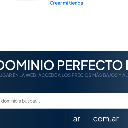
Crear mi tienda
 DOMINIO PERFECTO 
UGAR EN LA WEB. ACCEDE A LOS PRECIOS MÁS BAJOS Y A
.ar
.com.ar