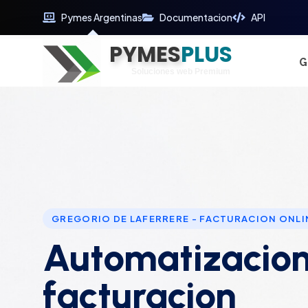
Pymes Argentinas
Documentacion
API
PYMES
Optimiza tu tiempo
PLUS
Digitaliza tu éxito
G
Soluciones web Premium
Soporte premium 24/7
GREGORIO DE LAFERRERE - FACTURACION ONLI
Automatizacion
facturacion