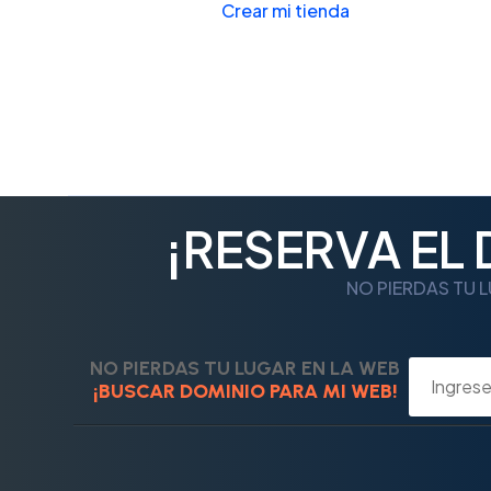
Crear mi tienda
¡RESERVA EL
NO PIERDAS TU L
NO PIERDAS TU LUGAR EN LA WEB
¡BUSCAR DOMINIO PARA MI WEB!