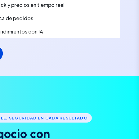
ck y precios en tiempo real
ca de pedidos
rendimientos con IA
LLE, SEGURIDAD EN CADA RESULTADO
g
o
c
i
o
c
o
n