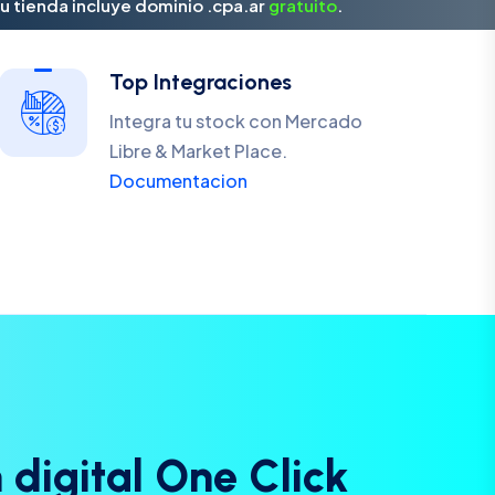
u tienda incluye dominio .cpa.ar
gratuito
.
Top Integraciones
Integra tu stock con Mercado
Libre & Market Place.
Documentacion
n
d
i
g
i
t
a
l
O
n
e
C
l
i
c
k