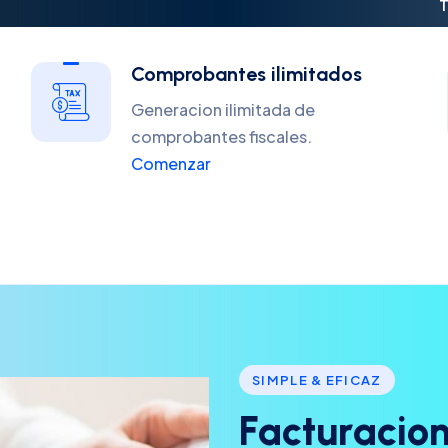
T
Comprobantes ilimitados
Generacion ilimitada de
comprobantes fiscales.
Comenzar
SIMPLE & EFICAZ
F
a
c
t
u
r
a
c
i
o