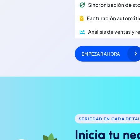
Sincronización de sto
Facturación automáti
Análisis de ventas y 
EMPEZAR AHORA
SERIEDAD EN CADA DETA
I
n
i
c
i
a
t
u
n
e