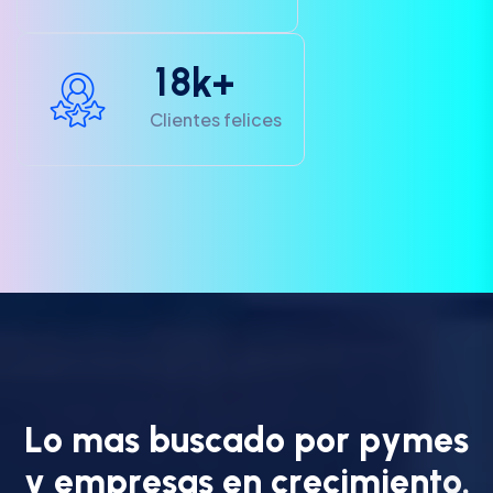
1
8
k+
Clientes felices
L
o
m
a
s
b
u
s
c
a
d
o
p
o
r
p
y
m
e
s
y
e
m
p
r
e
s
a
s
e
n
c
r
e
c
i
m
i
e
n
t
o
.