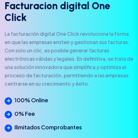
F
a
c
t
u
r
a
c
i
o
n
d
i
g
i
t
a
l
O
n
e
C
l
i
c
k
La facturación digital One Click revoluciona la forma
en que las empresas emiten y gestionan sus facturas.
Con solo un clic, es posible generar facturas
electrónicas válidas y legales. En definitiva, se trata de
una solución innovadora que simplifica y optimiza el
proceso de facturación, permitiendo a las empresas
centrarse en su crecimiento y éxito.
100% Online
0% Fee
Ilimitados Comprobantes