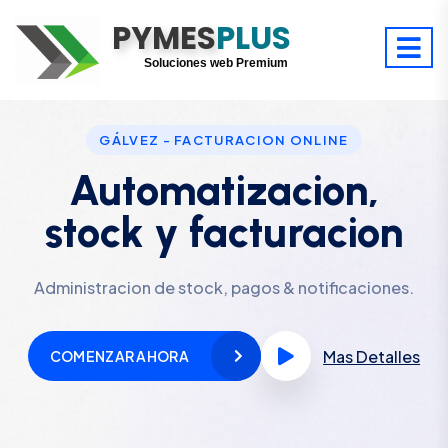
PYMES
Optimiza tu tiempo
PLUS
Digitaliza tu éxito
Soluciones web Premium
Soporte premium 24/7
GÁLVEZ - FACTURACION ONLINE
Automatizacion,
stock y facturacion
Administracion de stock, pagos & notificaciones.
Mas Detalles
COMENZAR AHORA