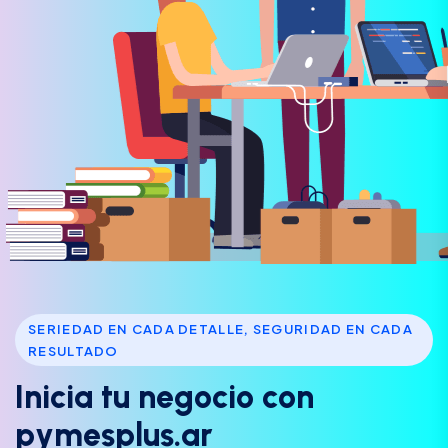
SERIEDAD EN CADA DETALLE, SEGURIDAD EN CADA
RESULTADO
I
n
i
c
i
a
t
u
n
e
g
o
c
i
o
c
o
n
p
y
m
e
s
p
l
u
s
.
a
r