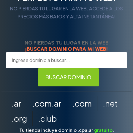
NO PIERDAS TU LUGAR EN LA WEB. ACCEDE A LOS
PRECIOS MÁS BAJOS Y ALTA INSTANTÁNEA!
NO PIERDAS TU LUGAR EN LA WEB
¡BUSCAR DOMINIO PARA MI WEB!
.ar
.com.ar
.com
.net
.org
.club
Tu tienda incluye dominio .cpa.ar
gratuito
.