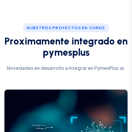
NUESTROS PROYECTOS EN CURSO
P
r
o
x
i
m
a
m
e
n
t
e
i
n
t
e
g
r
a
d
o
e
n
p
y
m
e
s
p
l
u
s
Novedades en desarrollo a integrar en PymesPlus.ar.