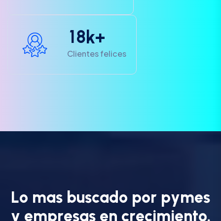
1
8
k+
Clientes felices
L
o
m
a
s
b
u
s
c
a
d
o
p
o
r
p
y
m
e
s
y
e
m
p
r
e
s
a
s
e
n
c
r
e
c
i
m
i
e
n
t
o
.