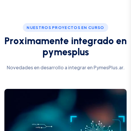
NUESTROS PROYECTOS EN CURSO
P
r
o
x
i
m
a
m
e
n
t
e
i
n
t
e
g
r
a
d
o
e
n
p
y
m
e
s
p
l
u
s
Novedades en desarrollo a integrar en PymesPlus.ar.