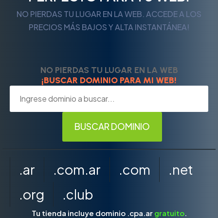
NO PIERDAS TU LUGAR EN LA WEB. ACCEDE A LOS
PRECIOS MÁS BAJOS Y ALTA INSTANTÁNEA!
NO PIERDAS TU LUGAR EN LA WEB
¡BUSCAR DOMINIO PARA MI WEB!
.ar
.com.ar
.com
.net
.org
.club
Tu tienda incluye dominio .cpa.ar
gratuito
.