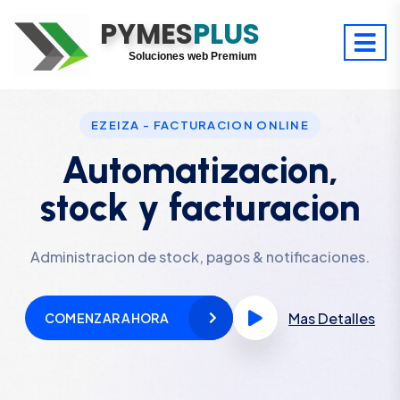
PYMES
Optimiza tu tiempo
PLUS
Digitaliza tu éxito
Soluciones web Premium
Soporte premium 24/7
EZEIZA - FACTURACION ONLINE
Automatizacion,
stock y facturacion
Administracion de stock, pagos & notificaciones.
Mas Detalles
COMENZAR AHORA