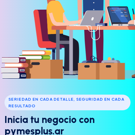
SERIEDAD EN CADA DETALLE, SEGURIDAD EN CADA
RESULTADO
I
n
i
c
i
a
t
u
n
e
g
o
c
i
o
c
o
n
p
y
m
e
s
p
l
u
s
.
a
r