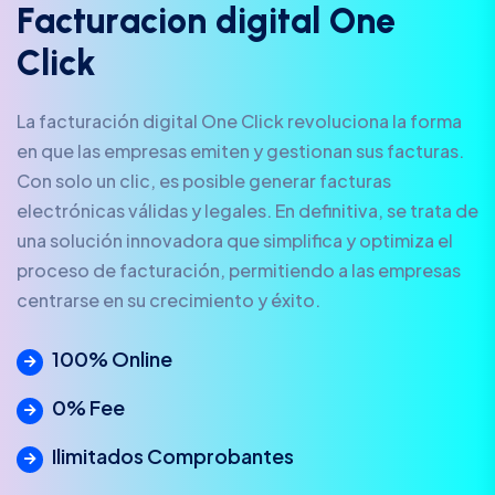
F
a
c
t
u
r
a
c
i
o
n
d
i
g
i
t
a
l
O
n
e
C
l
i
c
k
La facturación digital One Click revoluciona la forma
en que las empresas emiten y gestionan sus facturas.
Con solo un clic, es posible generar facturas
electrónicas válidas y legales. En definitiva, se trata de
una solución innovadora que simplifica y optimiza el
proceso de facturación, permitiendo a las empresas
centrarse en su crecimiento y éxito.
100% Online
0% Fee
Ilimitados Comprobantes