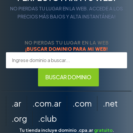
NO PIERDAS TU LUGAR EN LA WEB. ACCEDE A LOS
PRECIOS MÁS BAJOS Y ALTA INSTANTÁNEA!
NO PIERDAS TU LUGAR EN LA WEB
¡BUSCAR DOMINIO PARA MI WEB!
.ar
.com.ar
.com
.net
.org
.club
Tu tienda incluye dominio .cpa.ar
gratuito
.