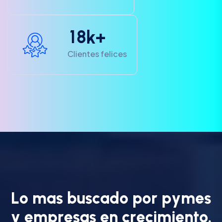
1
8
k+
Clientes felices
L
o
m
a
s
b
u
s
c
a
d
o
p
o
r
p
y
m
e
s
y
e
m
p
r
e
s
a
s
e
n
c
r
e
c
i
m
i
e
n
t
o
.