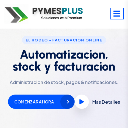
PYMES
Optimiza tu tiempo
PLUS
Digitaliza tu éxito
Soluciones web Premium
Soporte premium 24/7
EL RODEO - FACTURACION ONLINE
Automatizacion,
stock y facturacion
Administracion de stock, pagos & notificaciones.
Mas Detalles
COMENZAR AHORA