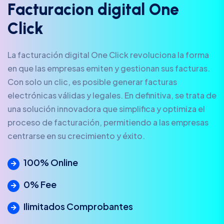
F
a
c
t
u
r
a
c
i
o
n
d
i
g
i
t
a
l
O
n
e
C
l
i
c
k
La facturación digital One Click revoluciona la forma
en que las empresas emiten y gestionan sus facturas.
Con solo un clic, es posible generar facturas
electrónicas válidas y legales. En definitiva, se trata de
una solución innovadora que simplifica y optimiza el
proceso de facturación, permitiendo a las empresas
centrarse en su crecimiento y éxito.
100% Online
0% Fee
Ilimitados Comprobantes