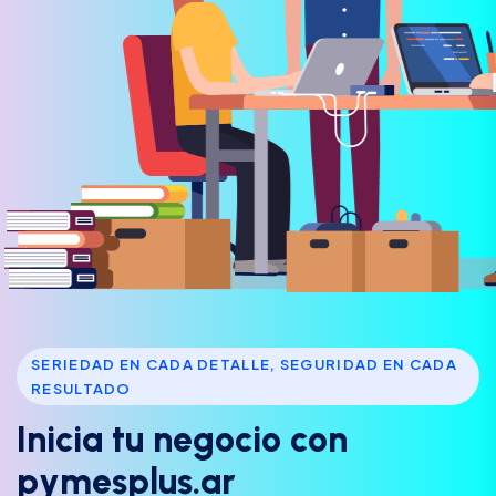
SERIEDAD EN CADA DETALLE, SEGURIDAD EN CADA
RESULTADO
I
n
i
c
i
a
t
u
n
e
g
o
c
i
o
c
o
n
p
y
m
e
s
p
l
u
s
.
a
r