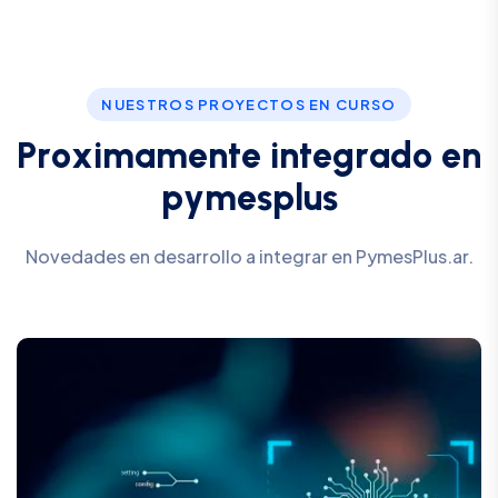
NUESTROS PROYECTOS EN CURSO
P
r
o
x
i
m
a
m
e
n
t
e
i
n
t
e
g
r
a
d
o
e
n
p
y
m
e
s
p
l
u
s
Novedades en desarrollo a integrar en PymesPlus.ar.