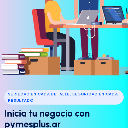
SERIEDAD EN CADA DETALLE, SEGURIDAD EN CADA
RESULTADO
I
n
i
c
i
a
t
u
n
e
g
o
c
i
o
c
o
n
p
y
m
e
s
p
l
u
s
.
a
r