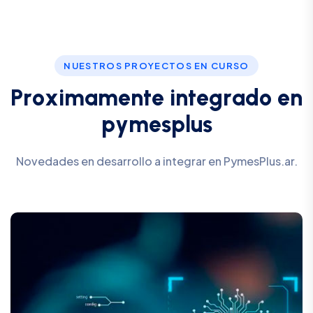
NUESTROS PROYECTOS EN CURSO
P
r
o
x
i
m
a
m
e
n
t
e
i
n
t
e
g
r
a
d
o
e
n
p
y
m
e
s
p
l
u
s
Novedades en desarrollo a integrar en PymesPlus.ar.