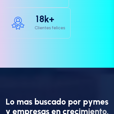
1
8
k+
Clientes felices
L
o
m
a
s
b
u
s
c
a
d
o
p
o
r
p
y
m
e
s
y
e
m
p
r
e
s
a
s
e
n
c
r
e
c
i
m
i
e
n
t
o
.