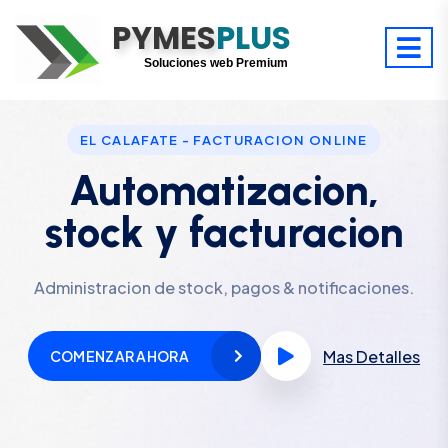
PYMES
Optimiza tu tiempo
PLUS
Digitaliza tu éxito
Soluciones web Premium
Soporte premium 24/7
EL CALAFATE - FACTURACION ONLINE
Automatizacion,
stock y facturacion
Administracion de stock, pagos & notificaciones.
Mas Detalles
COMENZAR AHORA