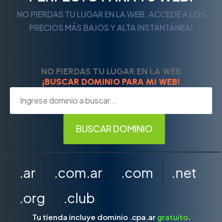
NO PIERDAS TU LUGAR EN LA WEB. ACCEDE A LOS
PRECIOS MÁS BAJOS Y ALTA INSTANTÁNEA!
NO PIERDAS TU LUGAR EN LA WEB
¡BUSCAR DOMINIO PARA MI WEB!
.ar
.com.ar
.com
.net
.org
.club
Tu tienda incluye dominio .cpa.ar
gratuito
.