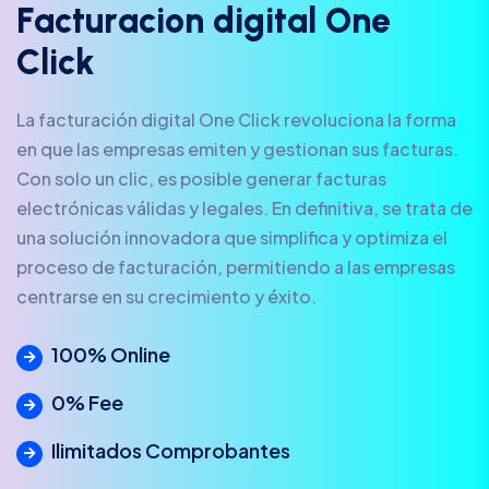
F
a
c
t
u
r
a
c
i
o
n
d
i
g
i
t
a
l
O
n
e
C
l
i
c
k
La facturación digital One Click revoluciona la forma
en que las empresas emiten y gestionan sus facturas.
Con solo un clic, es posible generar facturas
electrónicas válidas y legales. En definitiva, se trata de
una solución innovadora que simplifica y optimiza el
proceso de facturación, permitiendo a las empresas
centrarse en su crecimiento y éxito.
100% Online
0% Fee
Ilimitados Comprobantes