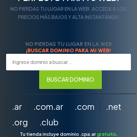
NO PIERDAS TU LUGAR EN LA WEB. ACCEDE A LOS
PRECIOS MÁS BAJOS Y ALTA INSTANTÁNEA!
NO PIERDAS TU LUGAR EN LA WEB
¡BUSCAR DOMINIO PARA MI WEB!
.ar
.com.ar
.com
.net
.org
.club
Tu tienda incluye dominio .cpa.ar
gratuito
.