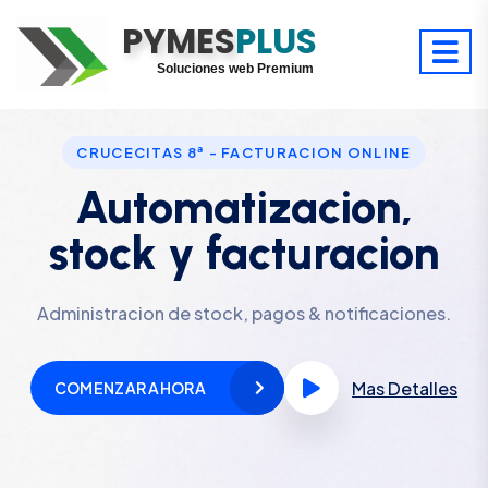
PYMES
Optimiza tu tiempo
PLUS
Digitaliza tu éxito
Soluciones web Premium
Soporte premium 24/7
CRUCECITAS 8ª - FACTURACION ONLINE
Automatizacion,
stock y facturacion
Administracion de stock, pagos & notificaciones.
Mas Detalles
COMENZAR AHORA