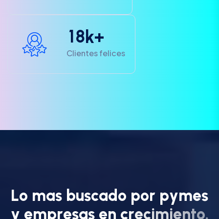
1
8
k+
Clientes felices
L
o
m
a
s
b
u
s
c
a
d
o
p
o
r
p
y
m
e
s
y
e
m
p
r
e
s
a
s
e
n
c
r
e
c
i
m
i
e
n
t
o
.