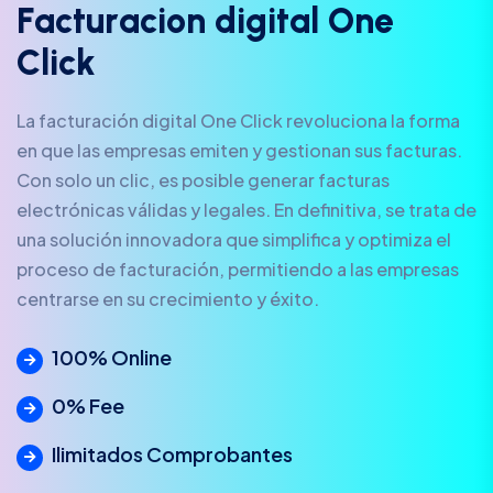
F
a
c
t
u
r
a
c
i
o
n
d
i
g
i
t
a
l
O
n
e
C
l
i
c
k
La facturación digital One Click revoluciona la forma
en que las empresas emiten y gestionan sus facturas.
Con solo un clic, es posible generar facturas
electrónicas válidas y legales. En definitiva, se trata de
una solución innovadora que simplifica y optimiza el
proceso de facturación, permitiendo a las empresas
centrarse en su crecimiento y éxito.
100% Online
0% Fee
Ilimitados Comprobantes