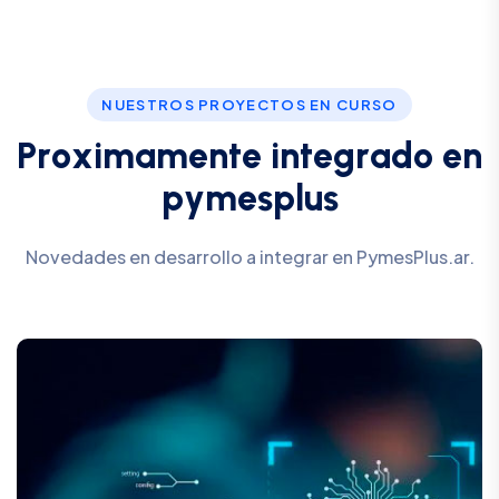
NUESTROS PROYECTOS EN CURSO
P
r
o
x
i
m
a
m
e
n
t
e
i
n
t
e
g
r
a
d
o
e
n
p
y
m
e
s
p
l
u
s
Novedades en desarrollo a integrar en PymesPlus.ar.