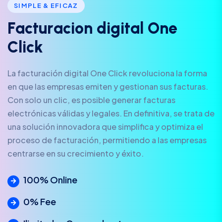
SIMPLE & EFICAZ
F
a
c
t
u
r
a
c
i
o
n
d
i
g
i
t
a
l
O
n
e
C
l
i
c
k
La facturación digital One Click revoluciona la forma
en que las empresas emiten y gestionan sus facturas.
Con solo un clic, es posible generar facturas
electrónicas válidas y legales. En definitiva, se trata de
una solución innovadora que simplifica y optimiza el
proceso de facturación, permitiendo a las empresas
centrarse en su crecimiento y éxito.
100% Online
0% Fee