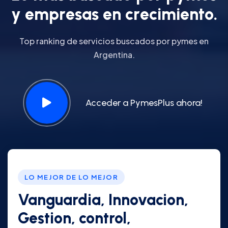
y
e
m
p
r
e
s
a
s
e
n
c
r
e
c
i
m
i
e
n
t
o
.
Top ranking de servicios buscados por pymes en
Argentina.
Acceder a PymesPlus ahora!
LO MEJOR DE LO MEJOR
Vanguardia, Innovacion,
Gestion, control,