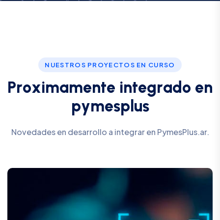
NUESTROS PROYECTOS EN CURSO
P
r
o
x
i
m
a
m
e
n
t
e
i
n
t
e
g
r
a
d
o
e
n
p
y
m
e
s
p
l
u
s
Novedades en desarrollo a integrar en PymesPlus.ar.