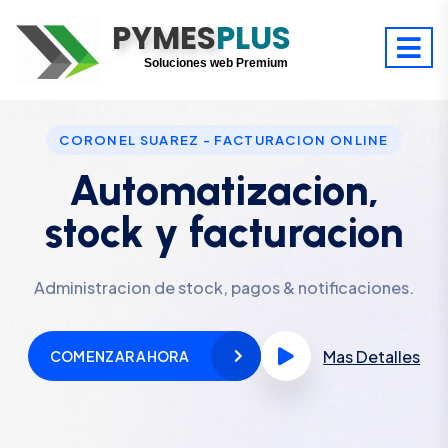
PYMES
Optimiza tu tiempo
PLUS
Digitaliza tu éxito
Soluciones web Premium
Soporte premium 24/7
CORONEL SUAREZ - FACTURACION ONLINE
Automatizacion,
stock y facturacion
Administracion de stock, pagos & notificaciones.
Mas Detalles
COMENZAR AHORA