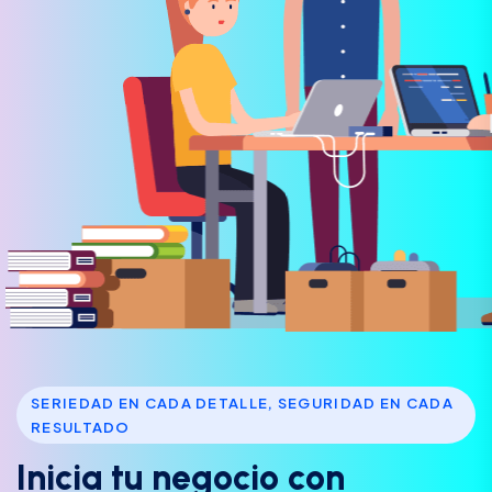
SERIEDAD EN CADA DETALLE, SEGURIDAD EN CADA
RESULTADO
I
n
i
c
i
a
t
u
n
e
g
o
c
i
o
c
o
n