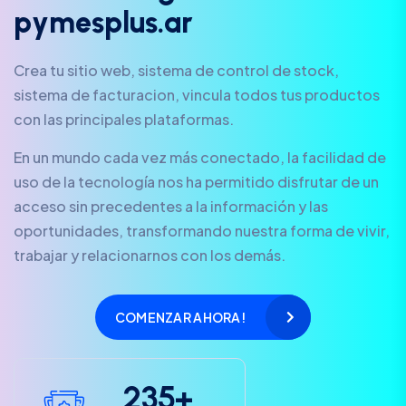
p
y
m
e
s
p
l
u
s
.
a
r
Crea tu sitio web, sistema de control de stock,
sistema de facturacion, vincula todos tus productos
con las principales plataformas.
En un mundo cada vez más conectado, la facilidad de
uso de la tecnología nos ha permitido disfrutar de un
acceso sin precedentes a la información y las
oportunidades, transformando nuestra forma de vivir,
trabajar y relacionarnos con los demás.
COMENZAR AHORA!
2
3
5
+