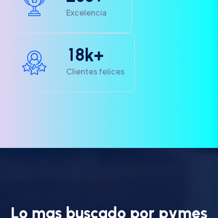
Excelencia
1
8
k+
Clientes felices
L
o
m
a
s
b
u
s
c
a
d
o
p
o
r
p
y
m
e
s