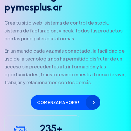
p
y
m
e
s
p
l
u
s
.
a
r
Crea tu sitio web, sistema de control de stock,
sistema de facturacion, vincula todos tus productos
con las principales plataformas.
En un mundo cada vez más conectado, la facilidad de
uso de la tecnología nos ha permitido disfrutar de un
acceso sin precedentes a la información y las
oportunidades, transformando nuestra forma de vivir,
trabajar y relacionarnos con los demás.
COMENZAR AHORA!
2
3
5
+