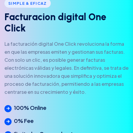
SIMPLE & EFICAZ
F
a
c
t
u
r
a
c
i
o
n
d
i
g
i
t
a
l
O
n
e
C
l
i
c
k
La facturación digital One Click revoluciona la forma
en que las empresas emiten y gestionan sus facturas.
Con solo un clic, es posible generar facturas
electrónicas válidas y legales. En definitiva, se trata de
una solución innovadora que simplifica y optimiza el
proceso de facturación, permitiendo a las empresas
centrarse en su crecimiento y éxito.
100% Online
0% Fee