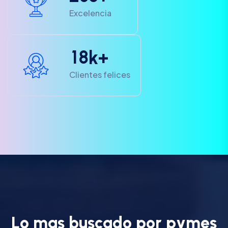
Excelencia
1
8
k+
Clientes felices
L
o
m
a
s
b
u
s
c
a
d
o
p
o
r
p
y
m
e
s