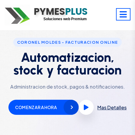
PYMES
Optimiza tu tiempo
PLUS
Digitaliza tu éxito
Soluciones web Premium
Soporte premium 24/7
CORONEL MOLDES - FACTURACION ONLINE
Automatizacion,
stock y facturacion
Administracion de stock, pagos & notificaciones.
Mas Detalles
COMENZAR AHORA