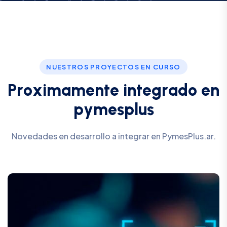
NUESTROS PROYECTOS EN CURSO
P
r
o
x
i
m
a
m
e
n
t
e
i
n
t
e
g
r
a
d
o
e
n
p
y
m
e
s
p
l
u
s
Novedades en desarrollo a integrar en PymesPlus.ar.