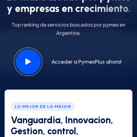
y
e
m
p
r
e
s
a
s
e
n
c
r
e
c
i
m
i
e
n
t
o
.
Top ranking de servicios buscados por pymes en
Argentina.
Acceder a PymesPlus ahora!
LO MEJOR DE LO MEJOR
Vanguardia, Innovacion,
Gestion, control,