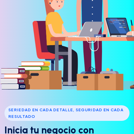
SERIEDAD EN CADA DETALLE, SEGURIDAD EN CADA
RESULTADO
I
n
i
c
i
a
t
u
n
e
g
o
c
i
o
c
o
n