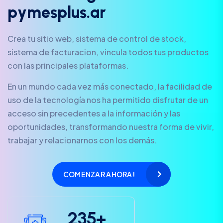
p
y
m
e
s
p
l
u
s
.
a
r
Crea tu sitio web, sistema de control de stock,
sistema de facturacion, vincula todos tus productos
con las principales plataformas.
En un mundo cada vez más conectado, la facilidad de
uso de la tecnología nos ha permitido disfrutar de un
acceso sin precedentes a la información y las
oportunidades, transformando nuestra forma de vivir,
trabajar y relacionarnos con los demás.
COMENZAR AHORA!
2
3
5
+