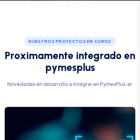
NUESTROS PROYECTOS EN CURSO
P
r
o
x
i
m
a
m
e
n
t
e
i
n
t
e
g
r
a
d
o
e
n
p
y
m
e
s
p
l
u
s
Novedades en desarrollo a integrar en PymesPlus.ar.