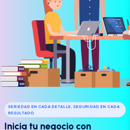
SERIEDAD EN CADA DETALLE, SEGURIDAD EN CADA
RESULTADO
I
n
i
c
i
a
t
u
n
e
g
o
c
i
o
c
o
n