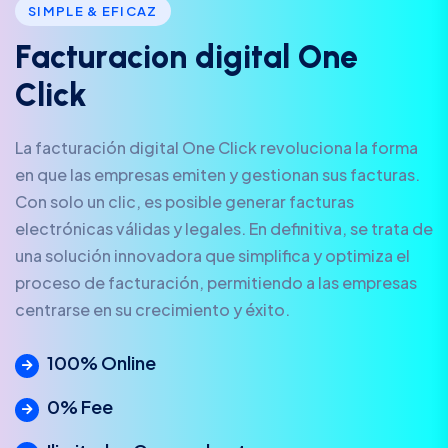
SIMPLE & EFICAZ
F
a
c
t
u
r
a
c
i
o
n
d
i
g
i
t
a
l
O
n
e
C
l
i
c
k
La facturación digital One Click revoluciona la forma
en que las empresas emiten y gestionan sus facturas.
Con solo un clic, es posible generar facturas
electrónicas válidas y legales. En definitiva, se trata de
una solución innovadora que simplifica y optimiza el
proceso de facturación, permitiendo a las empresas
centrarse en su crecimiento y éxito.
100% Online
0% Fee