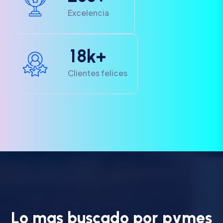
Excelencia
1
8
k+
Clientes felices
L
o
m
a
s
b
u
s
c
a
d
o
p
o
r
p
y
m
e
s