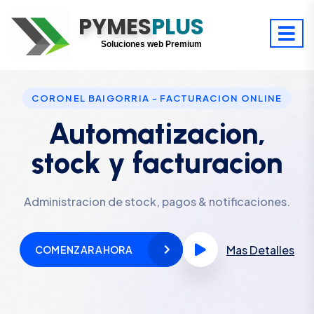
PYMES
Optimiza tu tiempo
PLUS
Digitaliza tu éxito
Soluciones web Premium
Soporte premium 24/7
CORONEL BAIGORRIA - FACTURACION ONLINE
Automatizacion,
stock y facturacion
Administracion de stock, pagos & notificaciones.
Mas Detalles
COMENZAR AHORA