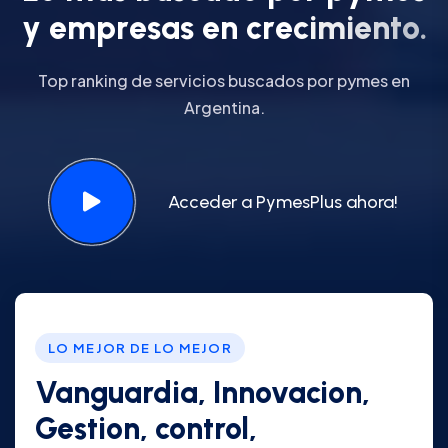
y
e
m
p
r
e
s
a
s
e
n
c
r
e
c
i
m
i
e
n
t
o
.
Top ranking de servicios buscados por pymes en
Argentina.
Acceder a PymesPlus ahora!
LO MEJOR DE LO MEJOR
Vanguardia, Innovacion,
Gestion, control,