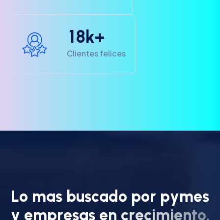
1
8
k+
Clientes felices
L
o
m
a
s
b
u
s
c
a
d
o
p
o
r
p
y
m
e
s
y
e
m
p
r
e
s
a
s
e
n
c
r
e
c
i
m
i
e
n
t
o
.