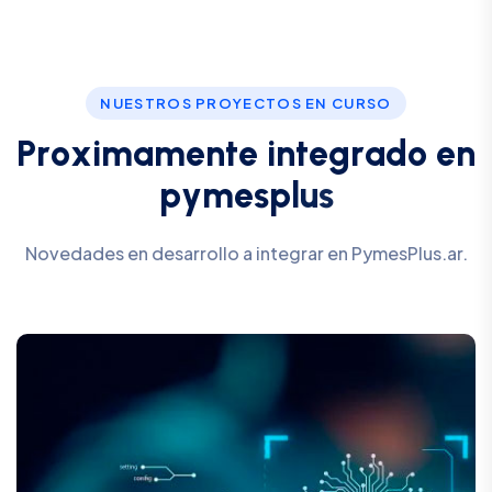
NUESTROS PROYECTOS EN CURSO
P
r
o
x
i
m
a
m
e
n
t
e
i
n
t
e
g
r
a
d
o
e
n
p
y
m
e
s
p
l
u
s
Novedades en desarrollo a integrar en PymesPlus.ar.