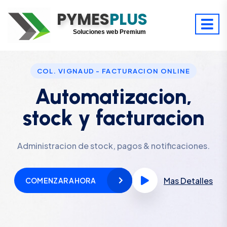
PYMES
Optimiza tu tiempo
PLUS
Digitaliza tu éxito
Soluciones web Premium
Soporte premium 24/7
COL. VIGNAUD - FACTURACION ONLINE
Automatizacion,
stock y facturacion
Administracion de stock, pagos & notificaciones.
Mas Detalles
COMENZAR AHORA