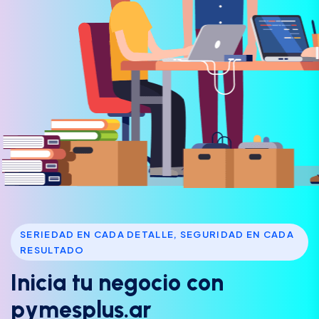
SERIEDAD EN CADA DETALLE, SEGURIDAD EN CADA
RESULTADO
I
n
i
c
i
a
t
u
n
e
g
o
c
i
o
c
o
n
p
y
m
e
s
p
l
u
s
.
a
r