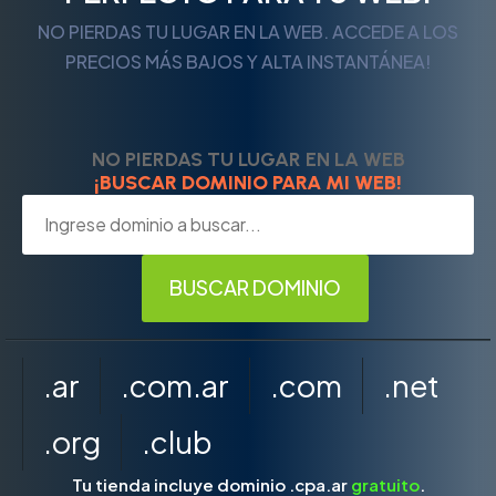
NO PIERDAS TU LUGAR EN LA WEB. ACCEDE A LOS
PRECIOS MÁS BAJOS Y ALTA INSTANTÁNEA!
NO PIERDAS TU LUGAR EN LA WEB
¡BUSCAR DOMINIO PARA MI WEB!
.ar
.com.ar
.com
.net
.org
.club
Tu tienda incluye dominio .cpa.ar
gratuito
.