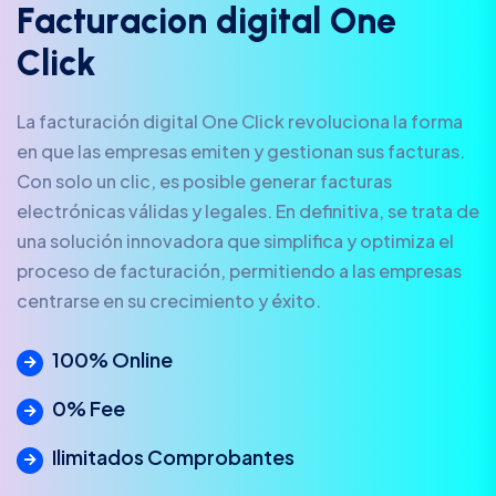
F
a
c
t
u
r
a
c
i
o
n
d
i
g
i
t
a
l
O
n
e
C
l
i
c
k
La facturación digital One Click revoluciona la forma
en que las empresas emiten y gestionan sus facturas.
Con solo un clic, es posible generar facturas
electrónicas válidas y legales. En definitiva, se trata de
una solución innovadora que simplifica y optimiza el
proceso de facturación, permitiendo a las empresas
centrarse en su crecimiento y éxito.
100% Online
0% Fee
Ilimitados Comprobantes