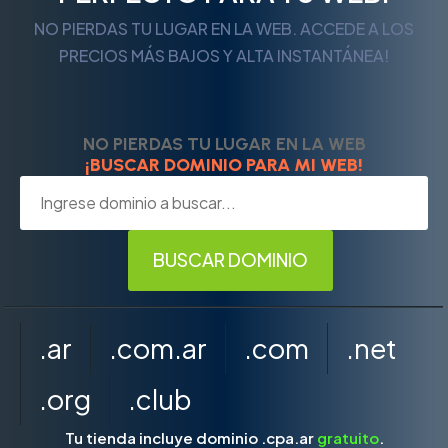
NO PIERDAS TU LUGAR EN LA WEB. ACCEDE A LOS
PRECIOS MÁS BAJOS Y ALTA INSTANTÁNEA!
NO PIERDAS TU LUGAR EN LA WEB
¡BUSCAR DOMINIO PARA MI WEB!
.ar
.com.ar
.com
.net
.org
.club
Tu tienda incluye dominio .cpa.ar
gratuito
.