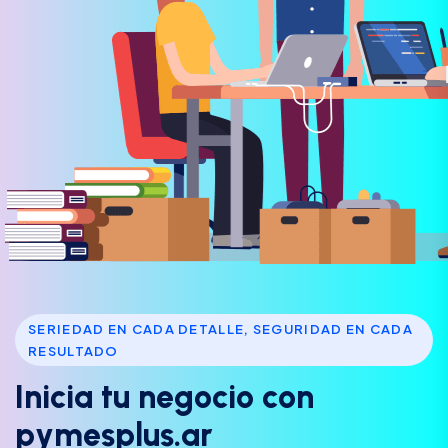
SERIEDAD EN CADA DETALLE, SEGURIDAD EN CADA
RESULTADO
I
n
i
c
i
a
t
u
n
e
g
o
c
i
o
c
o
n
p
y
m
e
s
p
l
u
s
.
a
r