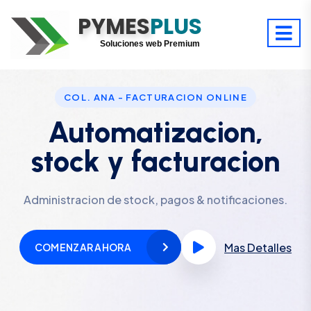
PYMES
Optimiza tu tiempo
PLUS
Digitaliza tu éxito
Soluciones web Premium
Soporte premium 24/7
COL. ANA - FACTURACION ONLINE
Automatizacion,
stock y facturacion
Administracion de stock, pagos & notificaciones.
Mas Detalles
COMENZAR AHORA