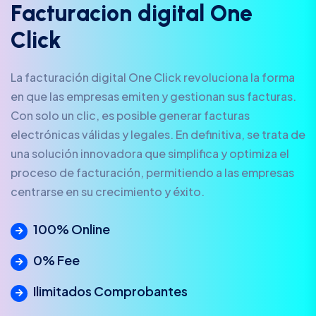
F
a
c
t
u
r
a
c
i
o
n
d
i
g
i
t
a
l
O
n
e
C
l
i
c
k
La facturación digital One Click revoluciona la forma
en que las empresas emiten y gestionan sus facturas.
Con solo un clic, es posible generar facturas
electrónicas válidas y legales. En definitiva, se trata de
una solución innovadora que simplifica y optimiza el
proceso de facturación, permitiendo a las empresas
centrarse en su crecimiento y éxito.
100% Online
0% Fee
Ilimitados Comprobantes