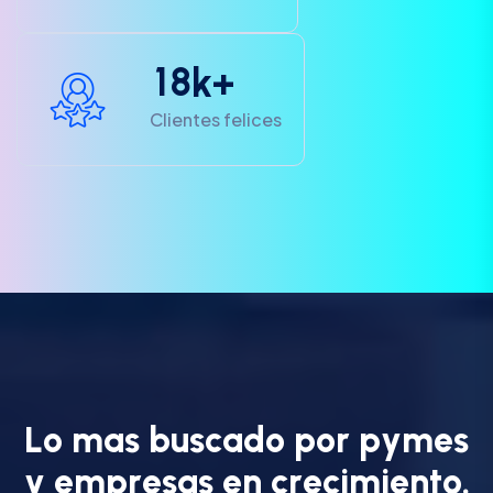
1
8
k+
Clientes felices
L
o
m
a
s
b
u
s
c
a
d
o
p
o
r
p
y
m
e
s
y
e
m
p
r
e
s
a
s
e
n
c
r
e
c
i
m
i
e
n
t
o
.