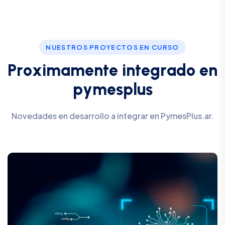
NUESTROS PROYECTOS EN CURSO
P
r
o
x
i
m
a
m
e
n
t
e
i
n
t
e
g
r
a
d
o
e
n
p
y
m
e
s
p
l
u
s
Novedades en desarrollo a integrar en PymesPlus.ar.