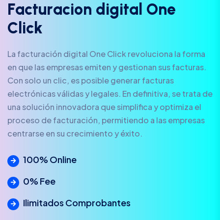
F
a
c
t
u
r
a
c
i
o
n
d
i
g
i
t
a
l
O
n
e
C
l
i
c
k
La facturación digital One Click revoluciona la forma
en que las empresas emiten y gestionan sus facturas.
Con solo un clic, es posible generar facturas
electrónicas válidas y legales. En definitiva, se trata de
una solución innovadora que simplifica y optimiza el
proceso de facturación, permitiendo a las empresas
centrarse en su crecimiento y éxito.
100% Online
0% Fee
Ilimitados Comprobantes