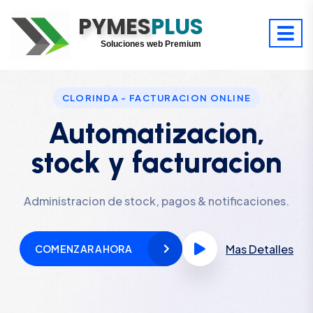
PYMES
Optimiza tu tiempo
PLUS
Digitaliza tu éxito
Soluciones web Premium
Soporte premium 24/7
CLORINDA - FACTURACION ONLINE
Automatizacion,
stock y facturacion
Administracion de stock, pagos & notificaciones.
Mas Detalles
COMENZAR AHORA