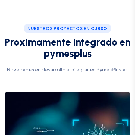
NUESTROS PROYECTOS EN CURSO
P
r
o
x
i
m
a
m
e
n
t
e
i
n
t
e
g
r
a
d
o
e
n
p
y
m
e
s
p
l
u
s
Novedades en desarrollo a integrar en PymesPlus.ar.