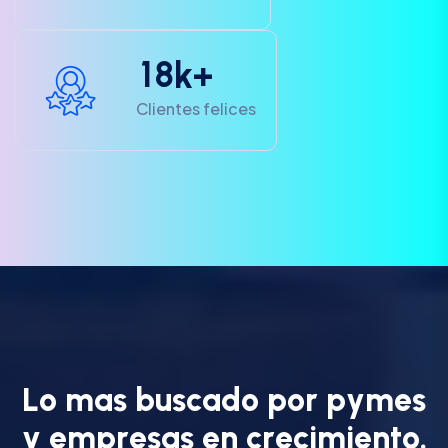
1
8
k+
Clientes felices
L
o
m
a
s
b
u
s
c
a
d
o
p
o
r
p
y
m
e
s
y
e
m
p
r
e
s
a
s
e
n
c
r
e
c
i
m
i
e
n
t
o
.