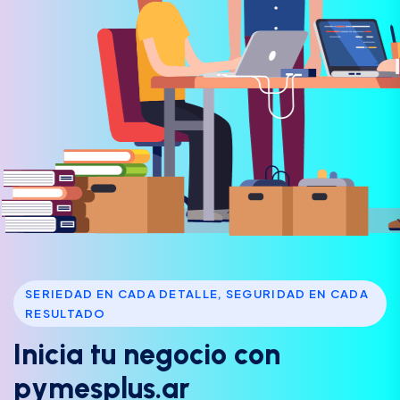
SERIEDAD EN CADA DETALLE, SEGURIDAD EN CADA
RESULTADO
I
n
i
c
i
a
t
u
n
e
g
o
c
i
o
c
o
n
p
y
m
e
s
p
l
u
s
.
a
r