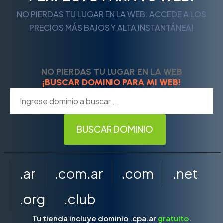
NO PIERDAS TU LUGAR EN LA WEB. ACCEDE A LOS
PRECIOS MÁS BAJOS Y ALTA INSTANTÁNEA!
NO PIERDAS TU LUGAR EN LA WEB
¡BUSCAR DOMINIO PARA MI WEB!
.ar
.com.ar
.com
.net
.org
.club
Tu tienda incluye dominio .cpa.ar
gratuito
.