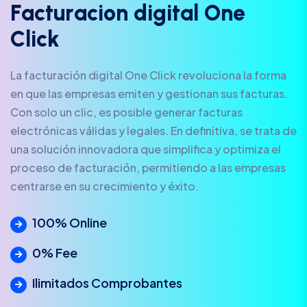
F
a
c
t
u
r
a
c
i
o
n
d
i
g
i
t
a
l
O
n
e
C
l
i
c
k
La facturación digital One Click revoluciona la forma
en que las empresas emiten y gestionan sus facturas.
Con solo un clic, es posible generar facturas
electrónicas válidas y legales. En definitiva, se trata de
una solución innovadora que simplifica y optimiza el
proceso de facturación, permitiendo a las empresas
centrarse en su crecimiento y éxito.
100% Online
0% Fee
Ilimitados Comprobantes