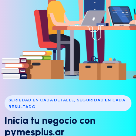
SERIEDAD EN CADA DETALLE, SEGURIDAD EN CADA
RESULTADO
I
n
i
c
i
a
t
u
n
e
g
o
c
i
o
c
o
n
p
y
m
e
s
p
l
u
s
.
a
r