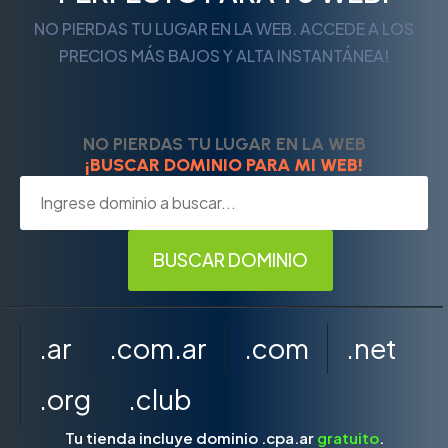
NO PIERDAS TU LUGAR EN LA WEB. ACCEDE A LOS
PRECIOS MÁS BAJOS Y ALTA INSTANTÁNEA!
NO PIERDAS TU LUGAR EN LA WEB
¡BUSCAR DOMINIO PARA MI WEB!
.ar
.com.ar
.com
.net
.org
.club
Tu tienda incluye dominio .cpa.ar
gratuito
.