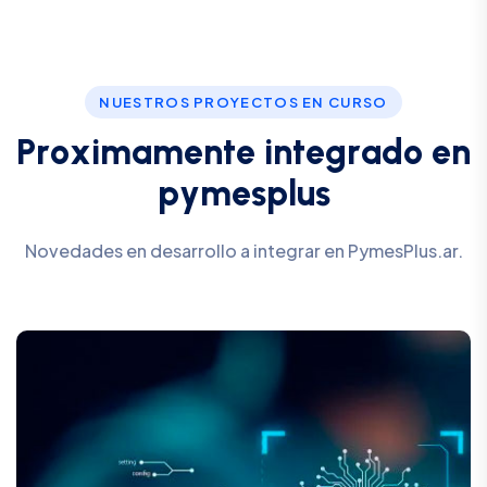
NUESTROS PROYECTOS EN CURSO
P
r
o
x
i
m
a
m
e
n
t
e
i
n
t
e
g
r
a
d
o
e
n
p
y
m
e
s
p
l
u
s
Novedades en desarrollo a integrar en PymesPlus.ar.