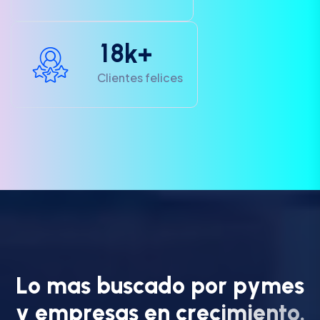
1
8
k+
Clientes felices
L
o
m
a
s
b
u
s
c
a
d
o
p
o
r
p
y
m
e
s
y
e
m
p
r
e
s
a
s
e
n
c
r
e
c
i
m
i
e
n
t
o
.