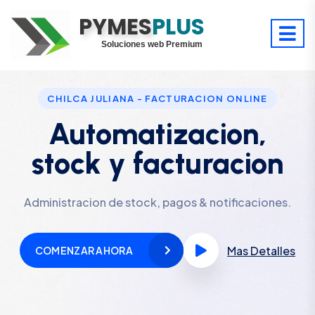
PYMES
Optimiza tu tiempo
PLUS
Digitaliza tu éxito
Soluciones web Premium
Soporte premium 24/7
CHILCA JULIANA - FACTURACION ONLINE
Automatizacion,
stock y facturacion
Administracion de stock, pagos & notificaciones.
Mas Detalles
COMENZAR AHORA