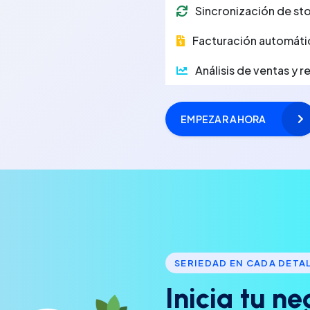
Sincronización de sto
Facturación automáti
Análisis de ventas y 
EMPEZAR AHORA
SERIEDAD EN CADA DETA
I
n
i
c
i
a
t
u
n
e