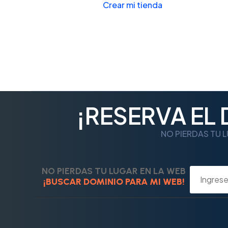
Crear mi tienda
¡RESERVA EL
NO PIERDAS TU L
NO PIERDAS TU LUGAR EN LA WEB
¡BUSCAR DOMINIO PARA MI WEB!