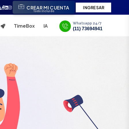
CREAR MI CUENTA
INGRESAR
todo incluido
Whatsapp 24/7
TimeBox
IA
s
(11) 73694941