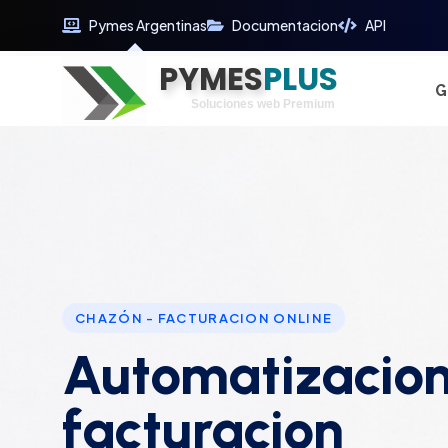
Pymes Argentinas
Documentacion
API
PYMES
Optimiza tu tiempo
PLUS
Digitaliza tu éxito
G
Soluciones web Premium
Soporte premium 24/7
CHAZÓN - FACTURACION ONLINE
Automatizacion
facturacion