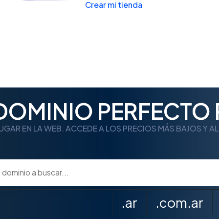
Crear mi tienda
 DOMINIO PERFECTO 
UGAR EN LA WEB. ACCEDE A LOS PRECIOS MÁS BAJOS Y A
.ar
.com.ar