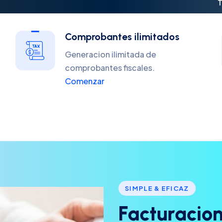
T
Comprobantes ilimitados
Generacion ilimitada de
comprobantes fiscales.
Comenzar
SIMPLE & EFICAZ
F
a
c
t
u
r
a
c
i
o