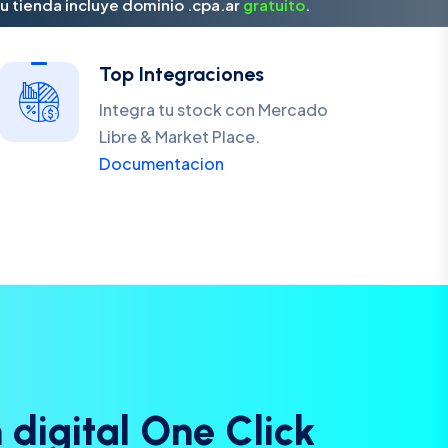
u tienda incluye dominio .cpa.ar
gratuito
.
Top Integraciones
Integra tu stock con Mercado
Libre & Market Place.
Documentacion
n
d
i
g
i
t
a
l
O
n
e
C
l
i
c
k