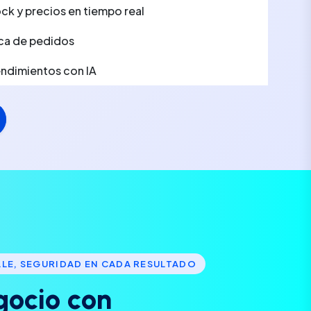
ck y precios en tiempo real
ca de pedidos
rendimientos con IA
LLE, SEGURIDAD EN CADA RESULTADO
g
o
c
i
o
c
o
n