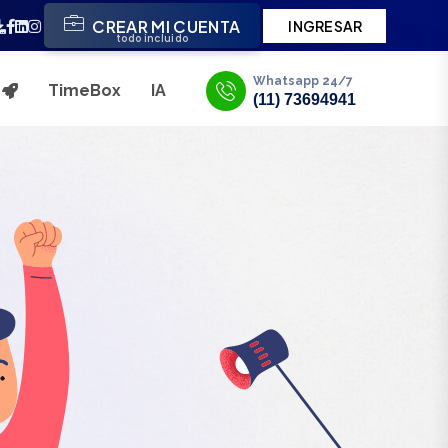
CREAR MI CUENTA
INGRESAR
todo incluido
Whatsapp 24/7
TimeBox
IA
s
(11) 73694941