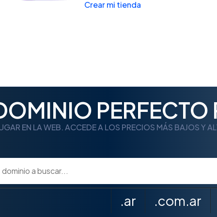
Crear mi tienda
 DOMINIO PERFECTO 
UGAR EN LA WEB. ACCEDE A LOS PRECIOS MÁS BAJOS Y A
.ar
.com.ar