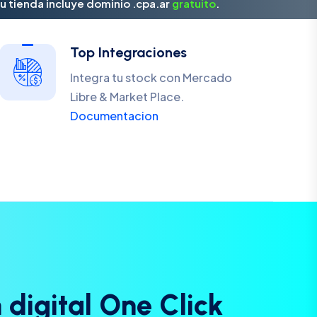
u tienda incluye dominio .cpa.ar
gratuito
.
Top Integraciones
Integra tu stock con Mercado
Libre & Market Place.
Documentacion
n
d
i
g
i
t
a
l
O
n
e
C
l
i
c
k