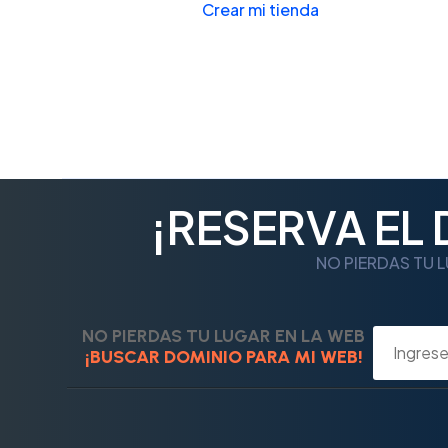
Crear mi tienda
¡RESERVA EL
NO PIERDAS TU L
NO PIERDAS TU LUGAR EN LA WEB
¡BUSCAR DOMINIO PARA MI WEB!