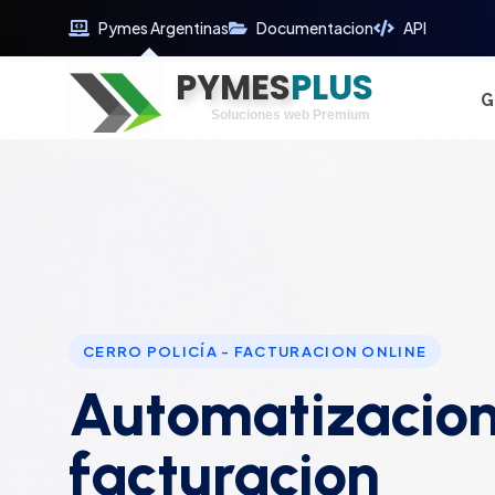
Pymes Argentinas
Documentacion
API
PYMES
Optimiza tu tiempo
PLUS
Digitaliza tu éxito
G
Soluciones web Premium
Soporte premium 24/7
CERRO POLICÍA - FACTURACION ONLINE
Automatizacion
facturacion