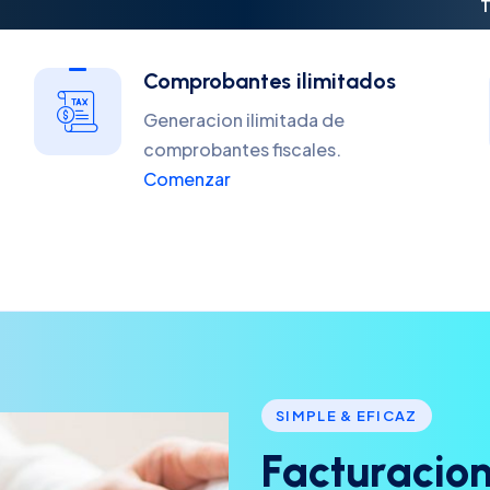
T
Comprobantes ilimitados
Generacion ilimitada de
comprobantes fiscales.
Comenzar
SIMPLE & EFICAZ
F
a
c
t
u
r
a
c
i
o