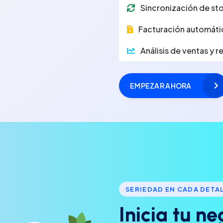
Sincronización de sto
Facturación automáti
Análisis de ventas y 
EMPEZAR AHORA
SERIEDAD EN CADA DETA
I
n
i
c
i
a
t
u
n
e