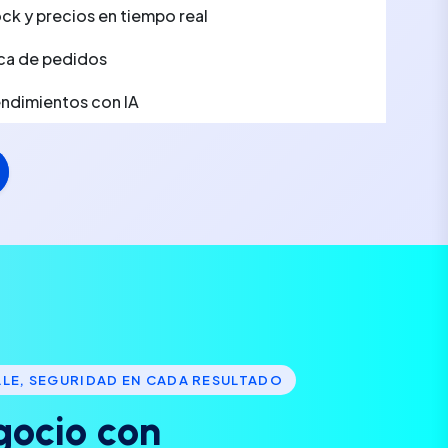
ck y precios en tiempo real
ca de pedidos
rendimientos con IA
LLE, SEGURIDAD EN CADA RESULTADO
g
o
c
i
o
c
o
n