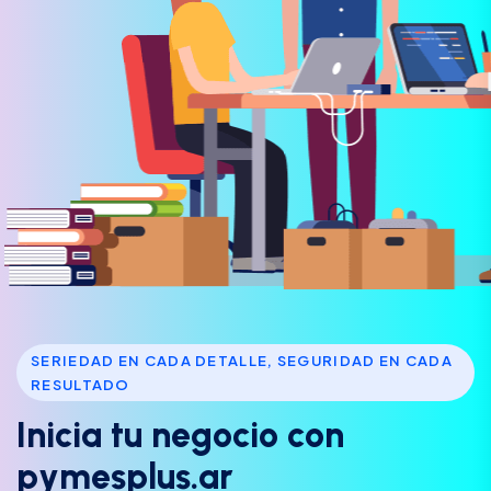
SERIEDAD EN CADA DETALLE, SEGURIDAD EN CADA
RESULTADO
I
n
i
c
i
a
t
u
n
e
g
o
c
i
o
c
o
n
p
y
m
e
s
p
l
u
s
.
a
r