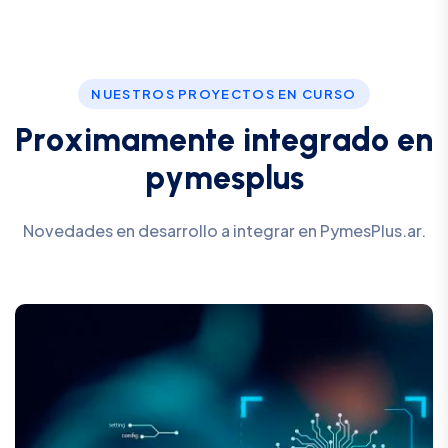
NUESTROS PROYECTOS EN CURSO
P
r
o
x
i
m
a
m
e
n
t
e
i
n
t
e
g
r
a
d
o
e
n
p
y
m
e
s
p
l
u
s
Novedades en desarrollo a integrar en PymesPlus.ar.