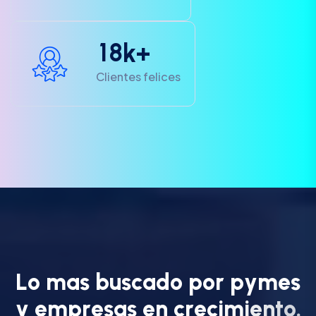
1
8
k+
Clientes felices
L
o
m
a
s
b
u
s
c
a
d
o
p
o
r
p
y
m
e
s
y
e
m
p
r
e
s
a
s
e
n
c
r
e
c
i
m
i
e
n
t
o
.