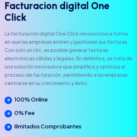
F
a
c
t
u
r
a
c
i
o
n
d
i
g
i
t
a
l
O
n
e
C
l
i
c
k
La facturación digital One Click revoluciona la forma
en que las empresas emiten y gestionan sus facturas.
Con solo un clic, es posible generar facturas
electrónicas válidas y legales. En definitiva, se trata de
una solución innovadora que simplifica y optimiza el
proceso de facturación, permitiendo a las empresas
centrarse en su crecimiento y éxito.
100% Online
0% Fee
Ilimitados Comprobantes