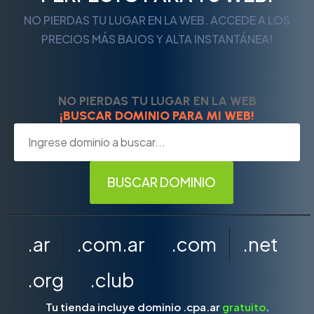
NO PIERDAS TU LUGAR EN LA WEB. ACCEDE A LOS
PRECIOS MÁS BAJOS Y ALTA INSTANTÁNEA!
NO PIERDAS TU LUGAR EN LA WEB
¡BUSCAR DOMINIO PARA MI WEB!
.ar
.com.ar
.com
.net
.org
.club
Tu tienda incluye dominio .cpa.ar
gratuito
.