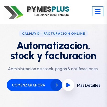
PYMES
Optimiza tu tiempo
PLUS
Digitaliza tu éxito
Soluciones web Premium
Soporte premium 24/7
CALMAYO - FACTURACION ONLINE
Automatizacion,
stock y facturacion
Administracion de stock, pagos & notificaciones.
Mas Detalles
COMENZAR AHORA