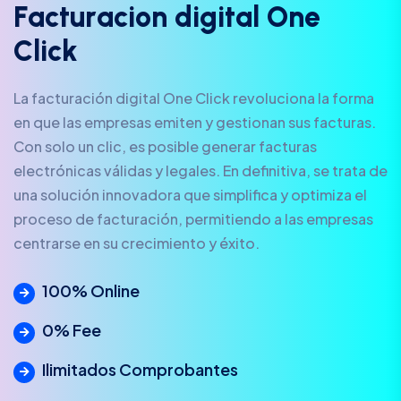
F
a
c
t
u
r
a
c
i
o
n
d
i
g
i
t
a
l
O
n
e
C
l
i
c
k
La facturación digital One Click revoluciona la forma
en que las empresas emiten y gestionan sus facturas.
Con solo un clic, es posible generar facturas
electrónicas válidas y legales. En definitiva, se trata de
una solución innovadora que simplifica y optimiza el
proceso de facturación, permitiendo a las empresas
centrarse en su crecimiento y éxito.
100% Online
0% Fee
Ilimitados Comprobantes