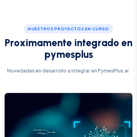
NUESTROS PROYECTOS EN CURSO
P
r
o
x
i
m
a
m
e
n
t
e
i
n
t
e
g
r
a
d
o
e
n
p
y
m
e
s
p
l
u
s
Novedades en desarrollo a integrar en PymesPlus.ar.