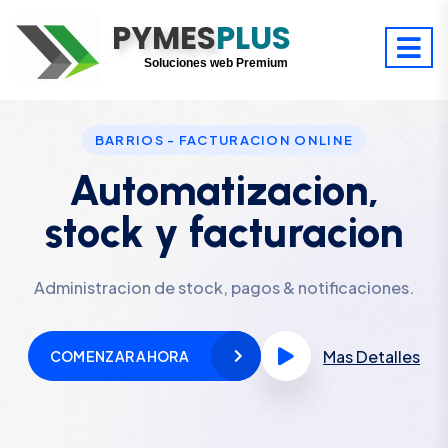
PYMES
Optimiza tu tiempo
PLUS
Digitaliza tu éxito
Soluciones web Premium
Soporte premium 24/7
BARRIOS - FACTURACION ONLINE
Automatizacion,
stock y facturacion
Administracion de stock, pagos & notificaciones.
Mas Detalles
COMENZAR AHORA