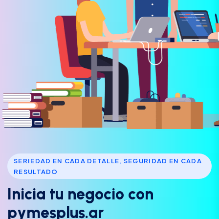
SERIEDAD EN CADA DETALLE, SEGURIDAD EN CADA
RESULTADO
I
n
i
c
i
a
t
u
n
e
g
o
c
i
o
c
o
n
p
y
m
e
s
p
l
u
s
.
a
r