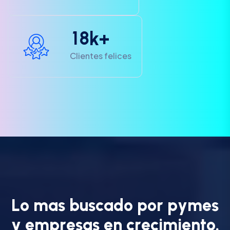
1
8
k+
Clientes felices
L
o
m
a
s
b
u
s
c
a
d
o
p
o
r
p
y
m
e
s
y
e
m
p
r
e
s
a
s
e
n
c
r
e
c
i
m
i
e
n
t
o
.