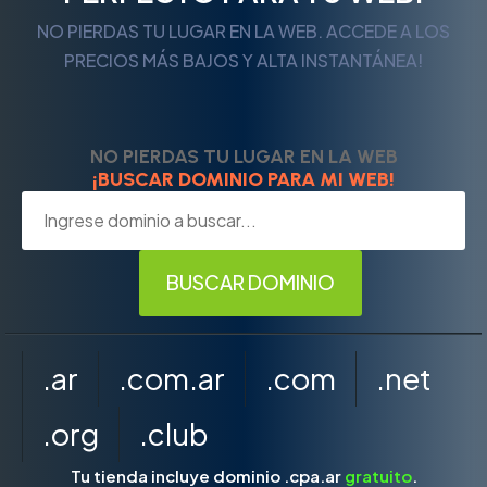
NO PIERDAS TU LUGAR EN LA WEB. ACCEDE A LOS
PRECIOS MÁS BAJOS Y ALTA INSTANTÁNEA!
NO PIERDAS TU LUGAR EN LA WEB
¡BUSCAR DOMINIO PARA MI WEB!
.ar
.com.ar
.com
.net
.org
.club
Tu tienda incluye dominio .cpa.ar
gratuito
.