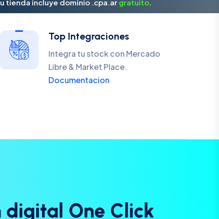
u tienda incluye dominio .cpa.ar
gratuito
.
Top Integraciones
Integra tu stock con Mercado
Libre & Market Place.
Documentacion
n
d
i
g
i
t
a
l
O
n
e
C
l
i
c
k