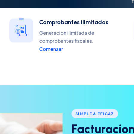
T
Comprobantes ilimitados
Generacion ilimitada de
comprobantes fiscales.
Comenzar
SIMPLE & EFICAZ
F
a
c
t
u
r
a
c
i
o