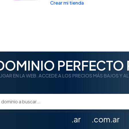
Crear mi tienda
 DOMINIO PERFECTO 
UGAR EN LA WEB. ACCEDE A LOS PRECIOS MÁS BAJOS Y A
.ar
.com.ar