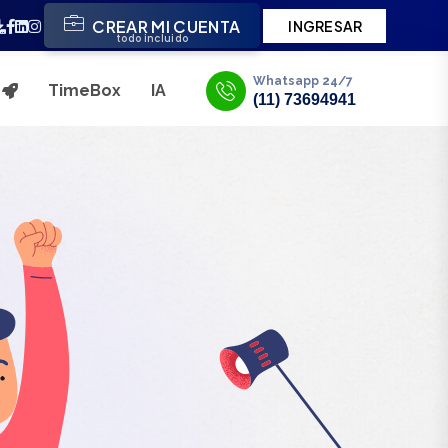
CREAR MI CUENTA
INGRESAR
todo incluido
Whatsapp 24/7
TimeBox
IA
s
(11) 73694941