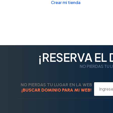
Crear mi tienda
¡RESERVA EL
NO PIERDAS TU L
NO PIERDAS TU LUGAR EN LA WEB
¡BUSCAR DOMINIO PARA MI WEB!