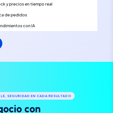
ck y precios en tiempo real
ca de pedidos
rendimientos con IA
LLE, SEGURIDAD EN CADA RESULTADO
g
o
c
i
o
c
o
n