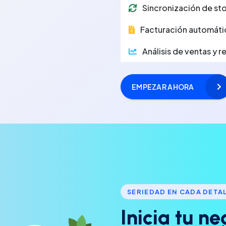
Sincronización de sto
Facturación automáti
Análisis de ventas y 
EMPEZAR AHORA
SERIEDAD EN CADA DETA
I
n
i
c
i
a
t
u
n
e