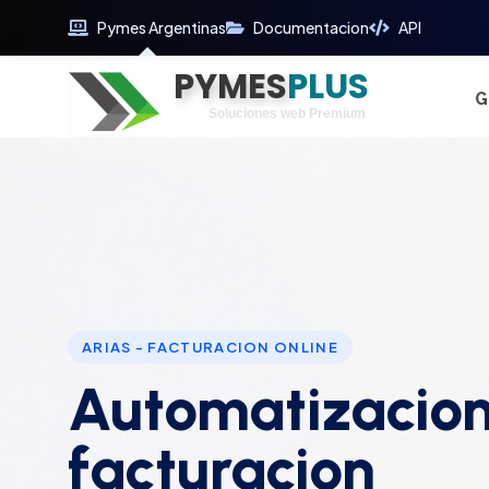
Pymes Argentinas
Documentacion
API
PYMES
Optimiza tu tiempo
PLUS
Digitaliza tu éxito
G
Soluciones web Premium
Soporte premium 24/7
ARIAS - FACTURACION ONLINE
Automatizacion
facturacion