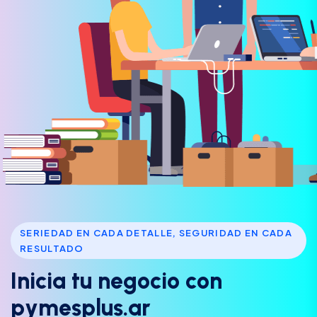
SERIEDAD EN CADA DETALLE, SEGURIDAD EN CADA
RESULTADO
I
n
i
c
i
a
t
u
n
e
g
o
c
i
o
c
o
n
p
y
m
e
s
p
l
u
s
.
a
r