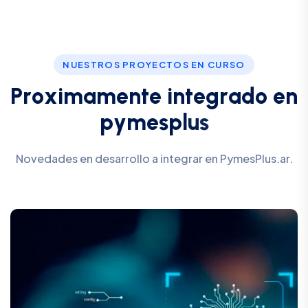
NUESTROS PROYECTOS EN CURSO
P
r
o
x
i
m
a
m
e
n
t
e
i
n
t
e
g
r
a
d
o
e
n
p
y
m
e
s
p
l
u
s
Novedades en desarrollo a integrar en PymesPlus.ar.