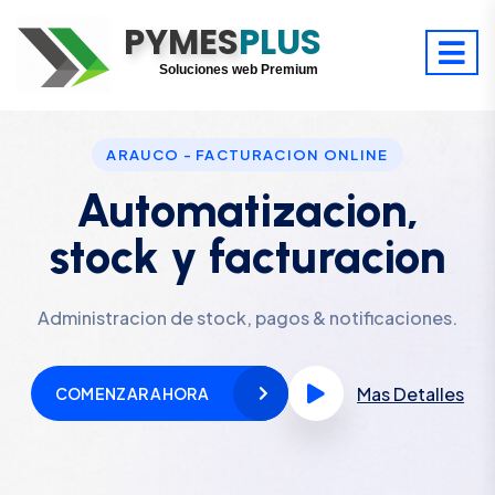
PYMES
Optimiza tu tiempo
PLUS
Digitaliza tu éxito
Soluciones web Premium
Soporte premium 24/7
ARAUCO - FACTURACION ONLINE
Automatizacion,
stock y facturacion
Administracion de stock, pagos & notificaciones.
Mas Detalles
COMENZAR AHORA