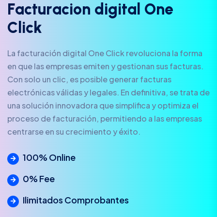
F
a
c
t
u
r
a
c
i
o
n
d
i
g
i
t
a
l
O
n
e
C
l
i
c
k
La facturación digital One Click revoluciona la forma
en que las empresas emiten y gestionan sus facturas.
Con solo un clic, es posible generar facturas
electrónicas válidas y legales. En definitiva, se trata de
una solución innovadora que simplifica y optimiza el
proceso de facturación, permitiendo a las empresas
centrarse en su crecimiento y éxito.
100% Online
0% Fee
Ilimitados Comprobantes