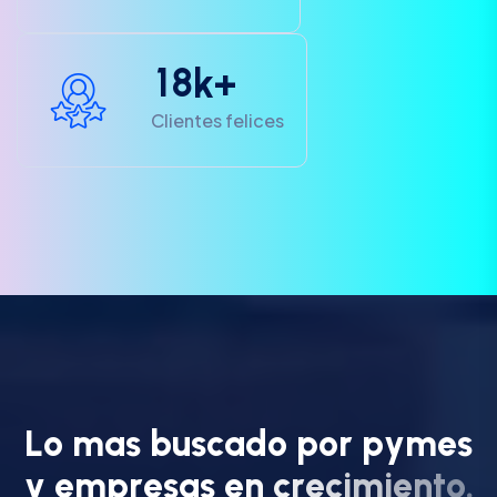
1
8
k+
Clientes felices
L
o
m
a
s
b
u
s
c
a
d
o
p
o
r
p
y
m
e
s
y
e
m
p
r
e
s
a
s
e
n
c
r
e
c
i
m
i
e
n
t
o
.