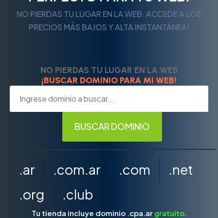
NO PIERDAS TU LUGAR EN LA WEB. ACCEDE A LOS
PRECIOS MÁS BAJOS Y ALTA INSTANTÁNEA!
NO PIERDAS TU LUGAR EN LA WEB
¡BUSCAR DOMINIO PARA MI WEB!
.ar
.com.ar
.com
.net
.org
.club
Tu tienda incluye dominio .cpa.ar
gratuito
.