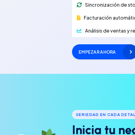
Sincronización de sto
Facturación automáti
Análisis de ventas y 
EMPEZAR AHORA
SERIEDAD EN CADA DETA
I
n
i
c
i
a
t
u
n
e