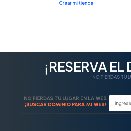
Crear mi tienda
¡RESERVA EL
NO PIERDAS TU L
NO PIERDAS TU LUGAR EN LA WEB
¡BUSCAR DOMINIO PARA MI WEB!