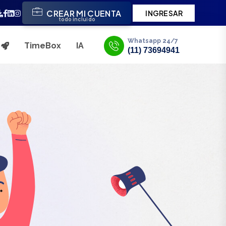
CREAR MI CUENTA
INGRESAR
todo incluido
Whatsapp 24/7
TimeBox
IA
s
(11) 73694941