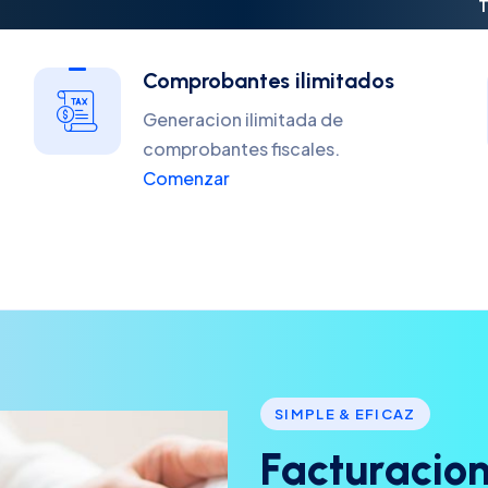
T
Comprobantes ilimitados
Generacion ilimitada de
comprobantes fiscales.
Comenzar
SIMPLE & EFICAZ
F
a
c
t
u
r
a
c
i
o