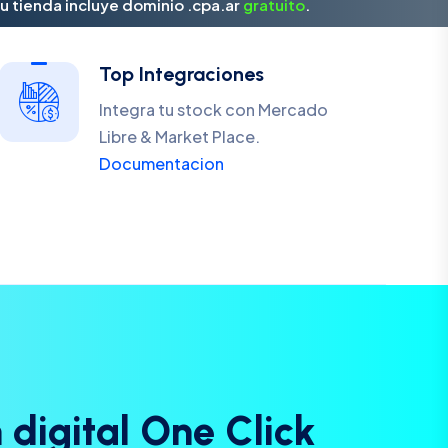
u tienda incluye dominio .cpa.ar
gratuito
.
Top Integraciones
Integra tu stock con Mercado
Libre & Market Place.
Documentacion
n
d
i
g
i
t
a
l
O
n
e
C
l
i
c
k