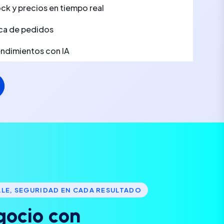
ck y precios en tiempo real
ca de pedidos
rendimientos con IA
LLE, SEGURIDAD EN CADA RESULTADO
g
o
c
i
o
c
o
n