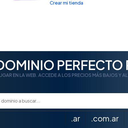
Crear mi tienda
 DOMINIO PERFECTO 
UGAR EN LA WEB. ACCEDE A LOS PRECIOS MÁS BAJOS Y A
.ar
.com.ar