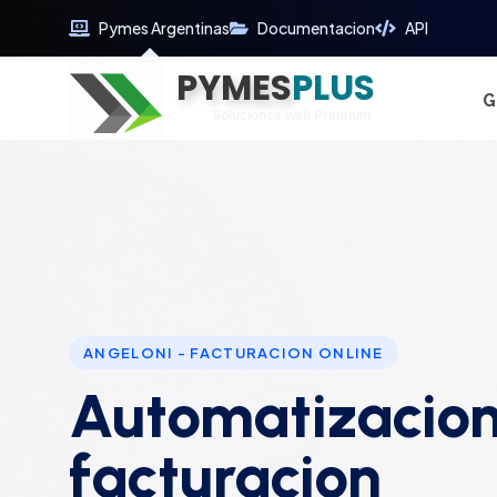
Pymes Argentinas
Documentacion
API
PYMES
Optimiza tu tiempo
PLUS
Digitaliza tu éxito
G
Soluciones web Premium
Soporte premium 24/7
ANGELONI - FACTURACION ONLINE
Automatizacion
facturacion