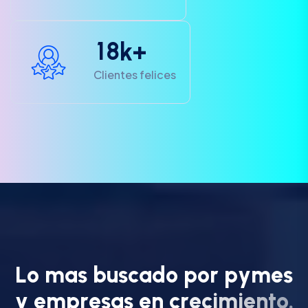
1
8
k+
Clientes felices
L
o
m
a
s
b
u
s
c
a
d
o
p
o
r
p
y
m
e
s
y
e
m
p
r
e
s
a
s
e
n
c
r
e
c
i
m
i
e
n
t
o
.