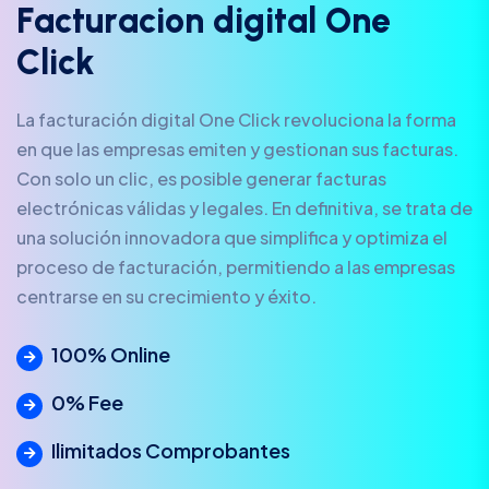
F
a
c
t
u
r
a
c
i
o
n
d
i
g
i
t
a
l
O
n
e
C
l
i
c
k
La facturación digital One Click revoluciona la forma
en que las empresas emiten y gestionan sus facturas.
Con solo un clic, es posible generar facturas
electrónicas válidas y legales. En definitiva, se trata de
una solución innovadora que simplifica y optimiza el
proceso de facturación, permitiendo a las empresas
centrarse en su crecimiento y éxito.
100% Online
0% Fee
Ilimitados Comprobantes