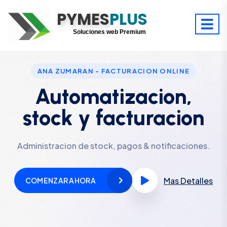
PYMES
Optimiza tu tiempo
PLUS
Digitaliza tu éxito
Soluciones web Premium
Soporte premium 24/7
ANA ZUMARAN - FACTURACION ONLINE
Automatizacion,
stock y facturacion
Administracion de stock, pagos & notificaciones.
Mas Detalles
COMENZAR AHORA