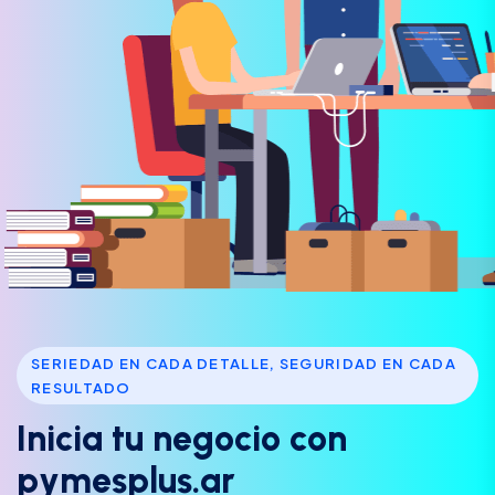
SERIEDAD EN CADA DETALLE, SEGURIDAD EN CADA
RESULTADO
I
n
i
c
i
a
t
u
n
e
g
o
c
i
o
c
o
n
p
y
m
e
s
p
l
u
s
.
a
r