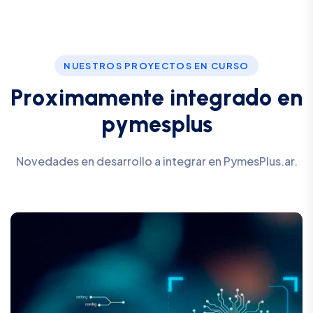
NUESTROS PROYECTOS EN CURSO
P
r
o
x
i
m
a
m
e
n
t
e
i
n
t
e
g
r
a
d
o
e
n
p
y
m
e
s
p
l
u
s
Novedades en desarrollo a integrar en PymesPlus.ar.