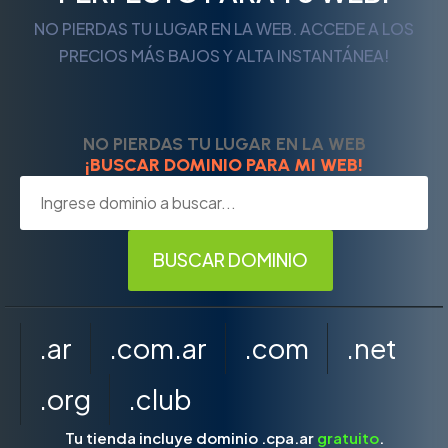
NO PIERDAS TU LUGAR EN LA WEB. ACCEDE A LOS
PRECIOS MÁS BAJOS Y ALTA INSTANTÁNEA!
NO PIERDAS TU LUGAR EN LA WEB
¡BUSCAR DOMINIO PARA MI WEB!
.ar
.com.ar
.com
.net
.org
.club
Tu tienda incluye dominio .cpa.ar
gratuito
.