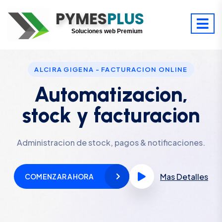
PYMES
Optimiza tu tiempo
PLUS
Digitaliza tu éxito
Soluciones web Premium
Soporte premium 24/7
ALCIRA GIGENA - FACTURACION ONLINE
Automatizacion,
stock y facturacion
Administracion de stock, pagos & notificaciones.
Mas Detalles
COMENZAR AHORA