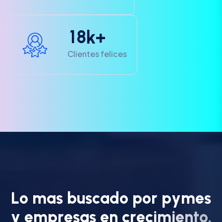
1
8
k+
Clientes felices
L
o
m
a
s
b
u
s
c
a
d
o
p
o
r
p
y
m
e
s
y
e
m
p
r
e
s
a
s
e
n
c
r
e
c
i
m
i
e
n
t
o
.