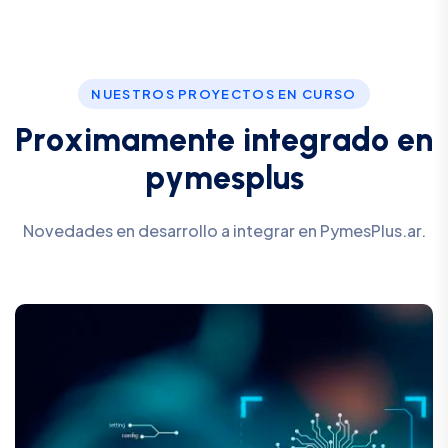
NUESTROS PROYECTOS EN CURSO
P
r
o
x
i
m
a
m
e
n
t
e
i
n
t
e
g
r
a
d
o
e
n
p
y
m
e
s
p
l
u
s
Novedades en desarrollo a integrar en PymesPlus.ar.