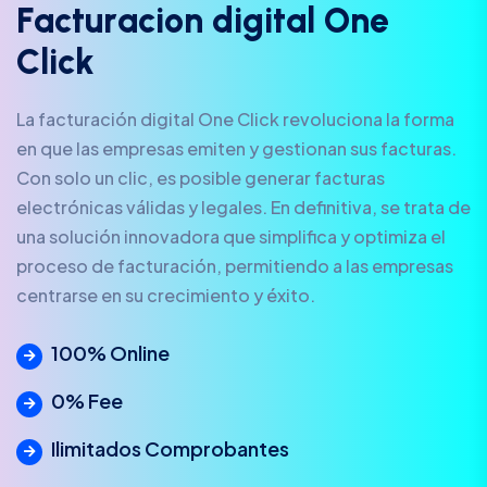
F
a
c
t
u
r
a
c
i
o
n
d
i
g
i
t
a
l
O
n
e
C
l
i
c
k
La facturación digital One Click revoluciona la forma
en que las empresas emiten y gestionan sus facturas.
Con solo un clic, es posible generar facturas
electrónicas válidas y legales. En definitiva, se trata de
una solución innovadora que simplifica y optimiza el
proceso de facturación, permitiendo a las empresas
centrarse en su crecimiento y éxito.
100% Online
0% Fee
Ilimitados Comprobantes