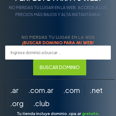
NO PIERDAS TU LUGAR EN LA WEB. ACCEDE A LOS
PRECIOS MÁS BAJOS Y ALTA INSTANTÁNEA!
NO PIERDAS TU LUGAR EN LA WEB
¡BUSCAR DOMINIO PARA MI WEB!
.ar
.com.ar
.com
.net
.org
.club
Tu tienda incluye dominio .cpa.ar
gratuito
.