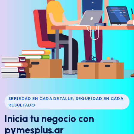
SERIEDAD EN CADA DETALLE, SEGURIDAD EN CADA
RESULTADO
I
n
i
c
i
a
t
u
n
e
g
o
c
i
o
c
o
n
p
y
m
e
s
p
l
u
s
.
a
r