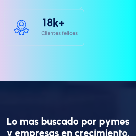
1
8
k+
Clientes felices
L
o
m
a
s
b
u
s
c
a
d
o
p
o
r
p
y
m
e
s
y
e
m
p
r
e
s
a
s
e
n
c
r
e
c
i
m
i
e
n
t
o
.