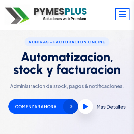
PYMES
Optimiza tu tiempo
PLUS
Digitaliza tu éxito
Soluciones web Premium
Soporte premium 24/7
ACHIRAS - FACTURACION ONLINE
Automatizacion,
stock y facturacion
Administracion de stock, pagos & notificaciones.
Mas Detalles
COMENZAR AHORA