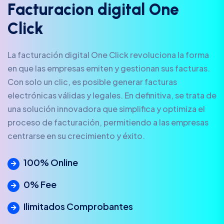
F
a
c
t
u
r
a
c
i
o
n
d
i
g
i
t
a
l
O
n
e
C
l
i
c
k
La facturación digital One Click revoluciona la forma
en que las empresas emiten y gestionan sus facturas.
Con solo un clic, es posible generar facturas
electrónicas válidas y legales. En definitiva, se trata de
una solución innovadora que simplifica y optimiza el
proceso de facturación, permitiendo a las empresas
centrarse en su crecimiento y éxito.
100% Online
0% Fee
Ilimitados Comprobantes