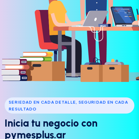
SERIEDAD EN CADA DETALLE, SEGURIDAD EN CADA
RESULTADO
I
n
i
c
i
a
t
u
n
e
g
o
c
i
o
c
o
n
p
y
m
e
s
p
l
u
s
.
a
r