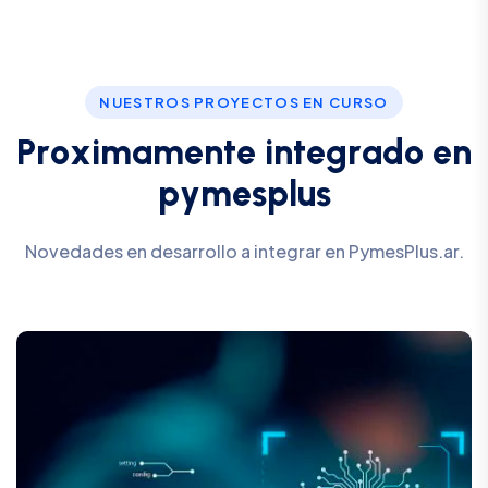
NUESTROS PROYECTOS EN CURSO
P
r
o
x
i
m
a
m
e
n
t
e
i
n
t
e
g
r
a
d
o
e
n
p
y
m
e
s
p
l
u
s
Novedades en desarrollo a integrar en PymesPlus.ar.