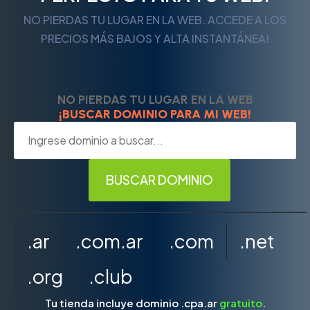
NO PIERDAS TU LUGAR EN LA WEB. ACCEDE A LOS
PRECIOS MÁS BAJOS Y ALTA INSTANTÁNEA!
NO PIERDAS TU LUGAR EN LA WEB
¡BUSCAR DOMINIO PARA MI WEB!
.ar
.com.ar
.com
.net
.org
.club
Tu tienda incluye dominio .cpa.ar
gratuito
.