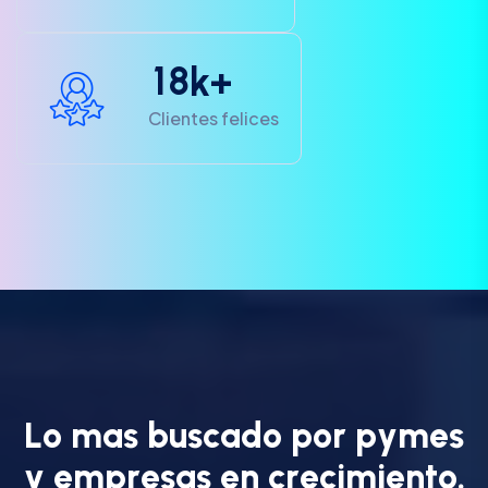
1
8
k+
Clientes felices
L
o
m
a
s
b
u
s
c
a
d
o
p
o
r
p
y
m
e
s
y
e
m
p
r
e
s
a
s
e
n
c
r
e
c
i
m
i
e
n
t
o
.