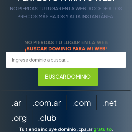
NO PIERDAS TU LUGAR EN LA WEB. ACCEDE A LOS
PRECIOS MÁS BAJOS Y ALTA INSTANTÁNEA!
NO PIERDAS TU LUGAR EN LA WEB
¡BUSCAR DOMINIO PARA MI WEB!
.ar
.com.ar
.com
.net
.org
.club
Tu tienda incluye dominio .cpa.ar
gratuito
.