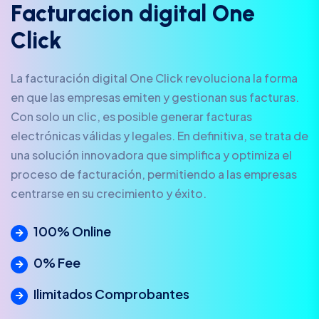
F
a
c
t
u
r
a
c
i
o
n
d
i
g
i
t
a
l
O
n
e
C
l
i
c
k
La facturación digital One Click revoluciona la forma
en que las empresas emiten y gestionan sus facturas.
Con solo un clic, es posible generar facturas
electrónicas válidas y legales. En definitiva, se trata de
una solución innovadora que simplifica y optimiza el
proceso de facturación, permitiendo a las empresas
centrarse en su crecimiento y éxito.
100% Online
0% Fee
Ilimitados Comprobantes