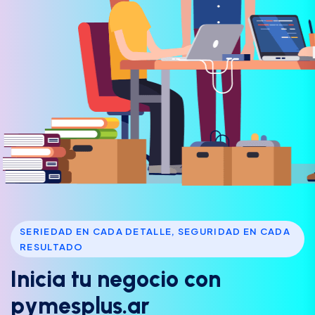
SERIEDAD EN CADA DETALLE, SEGURIDAD EN CADA
RESULTADO
I
n
i
c
i
a
t
u
n
e
g
o
c
i
o
c
o
n
p
y
m
e
s
p
l
u
s
.
a
r