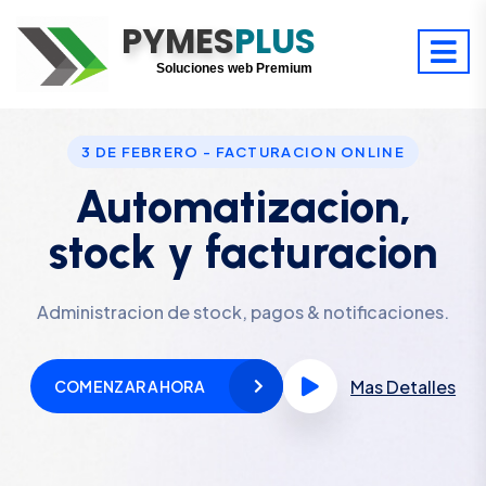
PYMES
Optimiza tu tiempo
PLUS
Digitaliza tu éxito
Soluciones web Premium
Soporte premium 24/7
3 DE FEBRERO - FACTURACION ONLINE
Automatizacion,
stock y facturacion
Administracion de stock, pagos & notificaciones.
Mas Detalles
COMENZAR AHORA