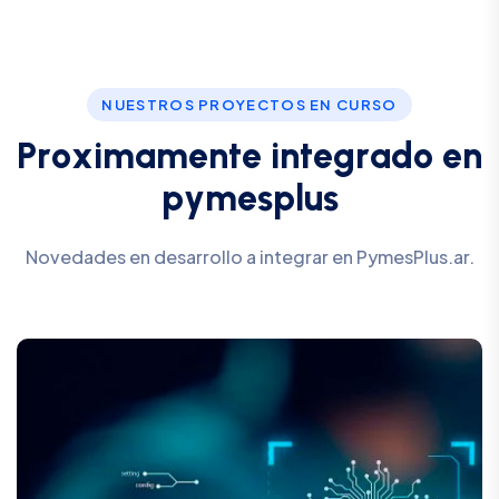
NUESTROS PROYECTOS EN CURSO
P
r
o
x
i
m
a
m
e
n
t
e
i
n
t
e
g
r
a
d
o
e
n
p
y
m
e
s
p
l
u
s
Novedades en desarrollo a integrar en PymesPlus.ar.