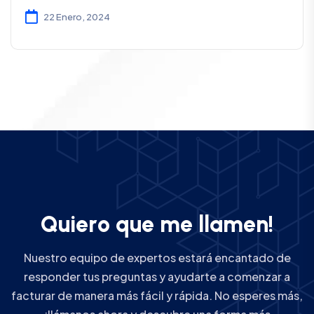
22 Enero, 2024
Q
u
i
e
r
o
q
u
e
m
e
l
l
a
m
e
n
!
Nuestro equipo de expertos estará encantado de
responder tus preguntas y ayudarte a comenzar a
facturar de manera más fácil y rápida. No esperes más,