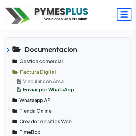
PYMES
Optimiza tu tiempo
PLUS
Digitaliza tu éxito
Soluciones web Premium
Soporte premium 24/7
Documentacion
Gestion comercial
Factura Digital
Vincular con Arca
Enviar por WhatsApp
Whatsapp API
Tienda Online
Creador de sitios Web
TimeBox