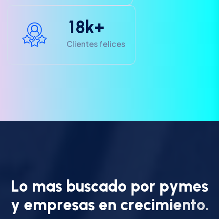
1
8
k+
Clientes felices
L
o
m
a
s
b
u
s
c
a
d
o
p
o
r
p
y
m
e
s
y
e
m
p
r
e
s
a
s
e
n
c
r
e
c
i
m
i
e
n
t
o
.