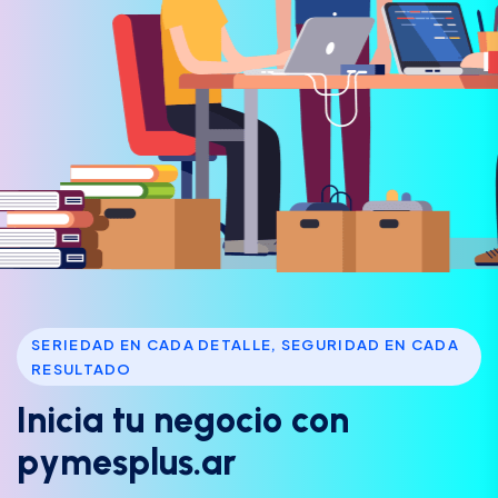
SERIEDAD EN CADA DETALLE, SEGURIDAD EN CADA
RESULTADO
I
n
i
c
i
a
t
u
n
e
g
o
c
i
o
c
o
n
p
y
m
e
s
p
l
u
s
.
a
r