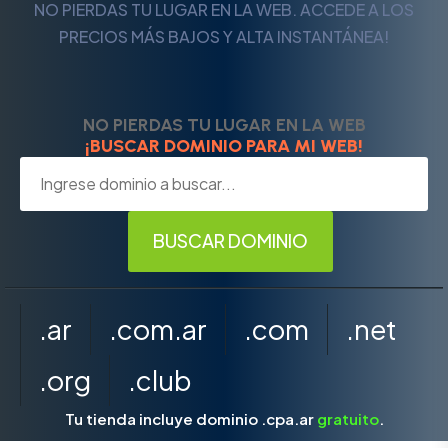
NO PIERDAS TU LUGAR EN LA WEB. ACCEDE A LOS
PRECIOS MÁS BAJOS Y ALTA INSTANTÁNEA!
NO PIERDAS TU LUGAR EN LA WEB
¡BUSCAR DOMINIO PARA MI WEB!
.ar
.com.ar
.com
.net
.org
.club
Tu tienda incluye dominio .cpa.ar
gratuito
.