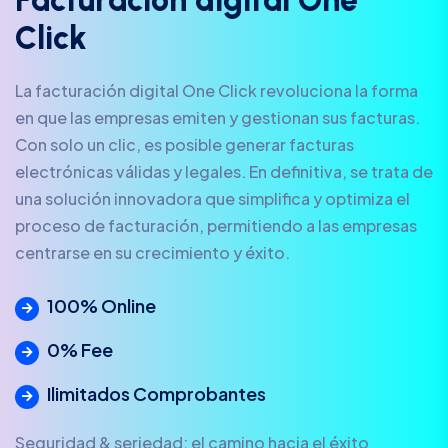
F
a
c
t
u
r
a
c
i
o
n
d
i
g
i
t
a
l
O
n
e
C
l
i
c
k
La facturación digital One Click revoluciona la forma
en que las empresas emiten y gestionan sus facturas.
Con solo un clic, es posible generar facturas
electrónicas válidas y legales. En definitiva, se trata de
una solución innovadora que simplifica y optimiza el
proceso de facturación, permitiendo a las empresas
centrarse en su crecimiento y éxito.
100% Online
0% Fee
Ilimitados Comprobantes
Seguridad & seriedad: el camino hacia el éxito