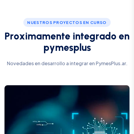
NUESTROS PROYECTOS EN CURSO
P
r
o
x
i
m
a
m
e
n
t
e
i
n
t
e
g
r
a
d
o
e
n
p
y
m
e
s
p
l
u
s
Novedades en desarrollo a integrar en PymesPlus.ar.