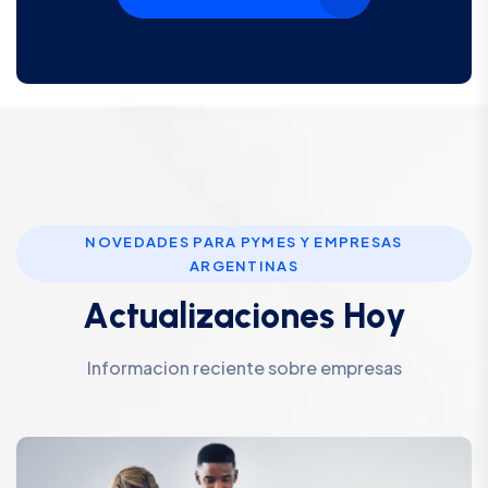
NOVEDADES PARA PYMES Y EMPRESAS
ARGENTINAS
A
c
t
u
a
l
i
z
a
c
i
o
n
e
s
H
o
y
Informacion reciente sobre empresas