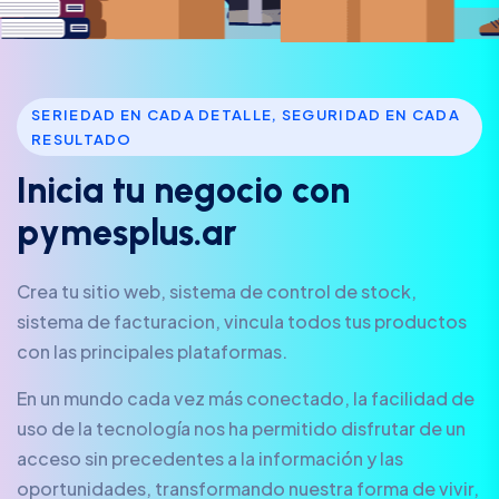
SERIEDAD EN CADA DETALLE, SEGURIDAD EN CADA
RESULTADO
I
n
i
c
i
a
t
u
n
e
g
o
c
i
o
c
o
n
p
y
m
e
s
p
l
u
s
.
a
r
Crea tu sitio web, sistema de control de stock,
sistema de facturacion, vincula todos tus productos
con las principales plataformas.
En un mundo cada vez más conectado, la facilidad de
uso de la tecnología nos ha permitido disfrutar de un
acceso sin precedentes a la información y las
oportunidades, transformando nuestra forma de vivir,