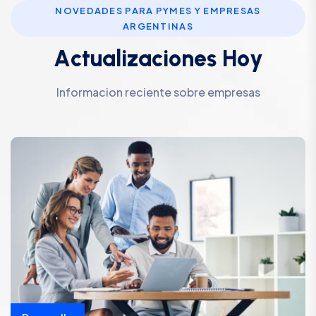
NOVEDADES PARA PYMES Y EMPRESAS
ARGENTINAS
A
c
t
u
a
l
i
z
a
c
i
o
n
e
s
H
o
y
Informacion reciente sobre empresas