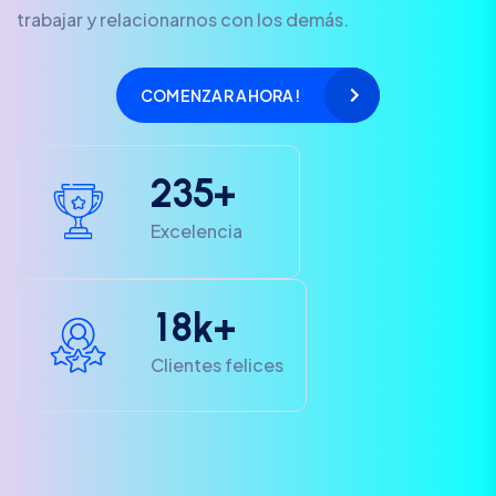
trabajar y relacionarnos con los demás.
COMENZAR AHORA!
2
3
5
+
Excelencia
1
8
k+
Clientes felices