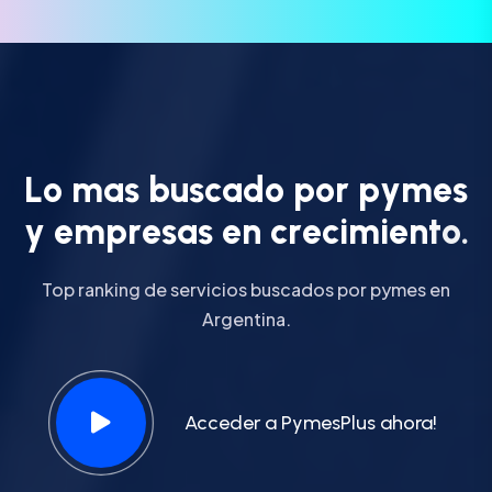
L
o
m
a
s
b
u
s
c
a
d
o
p
o
r
p
y
m
e
s
y
e
m
p
r
e
s
a
s
e
n
c
r
e
c
i
m
i
e
n
t
o
.
Top ranking de servicios buscados por pymes en
Argentina.
Acceder a PymesPlus ahora!