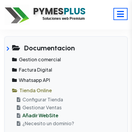
PYMES
Optimiza tu tiempo
PLUS
Digitaliza tu éxito
Soluciones web Premium
Soporte premium 24/7
Documentacion
Gestion comercial
Factura Digital
Whatsapp API
Tienda Online
Configurar Tienda
Gestionar Ventas
Añadir WebSite
¿Necesito un dominio?