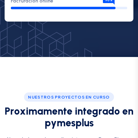
Facturacion online
90%
NUESTROS PROYECTOS EN CURSO
P
r
o
x
i
m
a
m
e
n
t
e
i
n
t
e
g
r
a
d
o
e
n
p
y
m
e
s
p
l
u
s