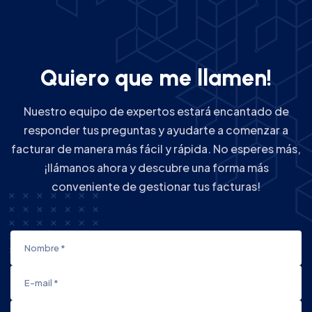
Q
u
i
e
r
o
q
u
e
m
e
l
l
a
m
e
n
!
Nuestro equipo de expertos estará encantado de
responder tus preguntas y ayudarte a comenzar a
facturar de manera más fácil y rápida. No esperes más,
¡llámanos ahora y descubre una forma más
conveniente de gestionar tus facturas!