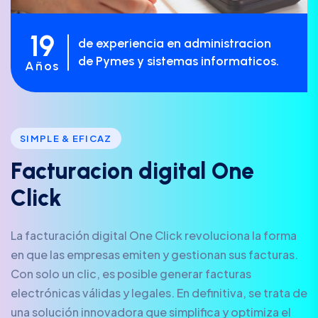
19
de experiencia en administracion
de Pymes y sistemas informaticos.
Años
SIMPLE & EFICAZ
F
a
c
t
u
r
a
c
i
o
n
d
i
g
i
t
a
l
O
n
e
C
l
i
c
k
La facturación digital One Click revoluciona la forma
en que las empresas emiten y gestionan sus facturas.
Con solo un clic, es posible generar facturas
electrónicas válidas y legales. En definitiva, se trata de
una solución innovadora que simplifica y optimiza el