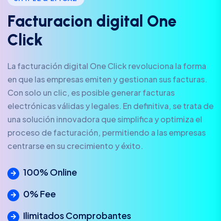
F
a
c
t
u
r
a
c
i
o
n
d
i
g
i
t
a
l
O
n
e
C
l
i
c
k
La facturación digital One Click revoluciona la forma
en que las empresas emiten y gestionan sus facturas.
Con solo un clic, es posible generar facturas
electrónicas válidas y legales. En definitiva, se trata de
una solución innovadora que simplifica y optimiza el
proceso de facturación, permitiendo a las empresas
centrarse en su crecimiento y éxito.
100% Online
0% Fee
Ilimitados Comprobantes