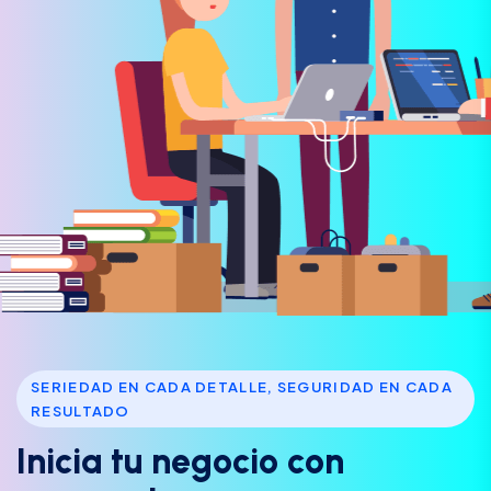
SERIEDAD EN CADA DETALLE, SEGURIDAD EN CADA
RESULTADO
I
n
i
c
i
a
t
u
n
e
g
o
c
i
o
c
o
n