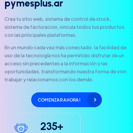
p
y
m
e
s
p
l
u
s
.
a
r
Crea tu sitio web, sistema de control de stock,
sistema de facturacion, vincula todos tus productos
con las principales plataformas.
En un mundo cada vez más conectado, la facilidad de
uso de la tecnología nos ha permitido disfrutar de un
acceso sin precedentes a la información y las
oportunidades, transformando nuestra forma de vivir,
trabajar y relacionarnos con los demás.
COMENZAR AHORA!
2
3
5
+