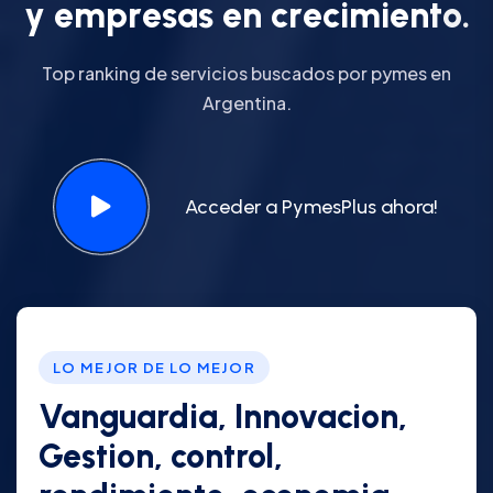
y
e
m
p
r
e
s
a
s
e
n
c
r
e
c
i
m
i
e
n
t
o
.
Top ranking de servicios buscados por pymes en
Argentina.
Acceder a PymesPlus ahora!
LO MEJOR DE LO MEJOR
Vanguardia, Innovacion,
Gestion, control,