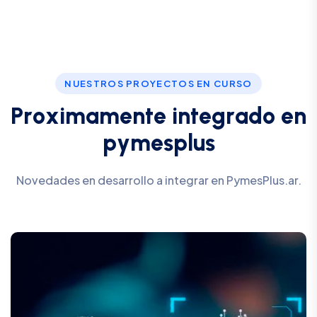
NUESTROS PROYECTOS EN CURSO
P
r
o
x
i
m
a
m
e
n
t
e
i
n
t
e
g
r
a
d
o
e
n
p
y
m
e
s
p
l
u
s
Novedades en desarrollo a integrar en PymesPlus.ar.