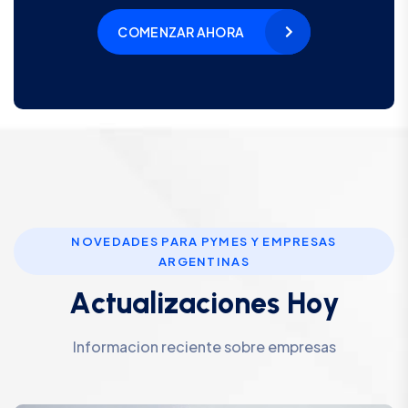
COMENZAR AHORA
NOVEDADES PARA PYMES Y EMPRESAS
ARGENTINAS
A
c
t
u
a
l
i
z
a
c
i
o
n
e
s
H
o
y
Informacion reciente sobre empresas