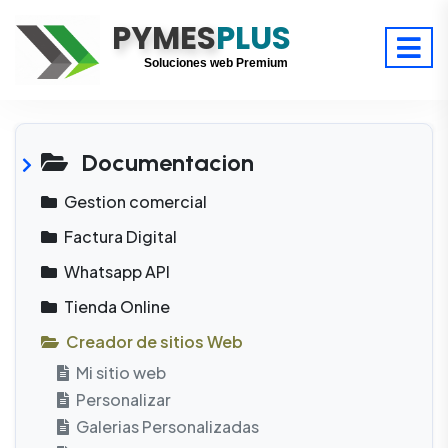
PYMES
Optimiza tu tiempo
PLUS
Digitaliza tu éxito
Soluciones web Premium
Soporte premium 24/7
Documentacion
Gestion comercial
Factura Digital
Whatsapp API
Tienda Online
Creador de sitios Web
Mi sitio web
Personalizar
Galerias Personalizadas