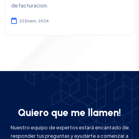
de facturacion.
22 Enero, 2024
Q
u
i
e
r
o
q
u
e
m
e
l
l
a
m
e
n
!
Nuestro equipo de expertos estará encantado de
responder tus preguntas y ayudarte a comenzar a