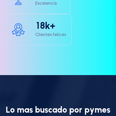
Excelencia
1
8
k+
Clientes felices
L
o
m
a
s
b
u
s
c
a
d
o
p
o
r
p
y
m
e
s