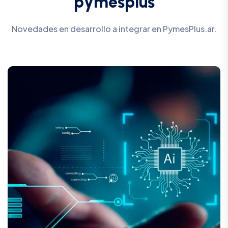
p
y
m
e
s
p
l
u
s
Novedades en desarrollo a integrar en PymesPlus.ar.