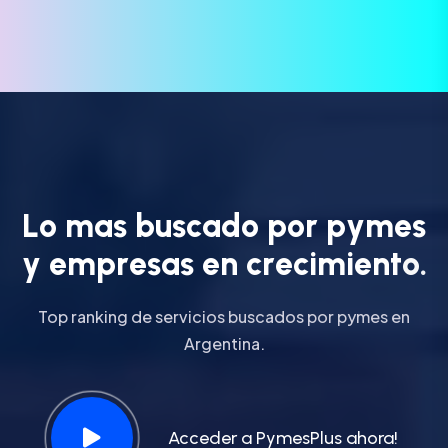
L
o
m
a
s
b
u
s
c
a
d
o
p
o
r
p
y
m
e
s
y
e
m
p
r
e
s
a
s
e
n
c
r
e
c
i
m
i
e
n
t
o
.
Top ranking de servicios buscados por pymes en
Argentina.
Acceder a PymesPlus ahora!