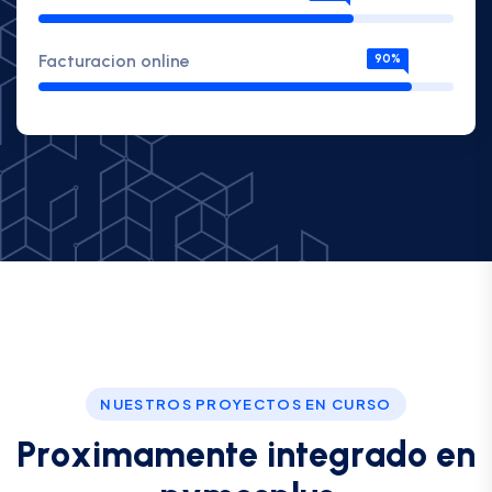
Facturacion online
90%
NUESTROS PROYECTOS EN CURSO
P
r
o
x
i
m
a
m
e
n
t
e
i
n
t
e
g
r
a
d
o
e
n