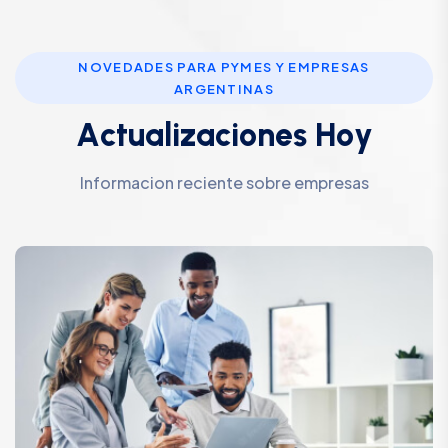
NOVEDADES PARA PYMES Y EMPRESAS
ARGENTINAS
A
c
t
u
a
l
i
z
a
c
i
o
n
e
s
H
o
y
Informacion reciente sobre empresas