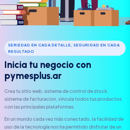
SERIEDAD EN CADA DETALLE, SEGURIDAD EN CADA
RESULTADO
I
n
i
c
i
a
t
u
n
e
g
o
c
i
o
c
o
n
p
y
m
e
s
p
l
u
s
.
a
r
Crea tu sitio web, sistema de control de stock,
sistema de facturacion, vincula todos tus productos
con las principales plataformas.
En un mundo cada vez más conectado, la facilidad de
uso de la tecnología nos ha permitido disfrutar de un