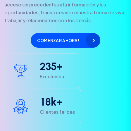
acceso sin precedentes a la información y las
oportunidades, transformando nuestra forma de vivir,
trabajar y relacionarnos con los demás.
COMENZAR AHORA!
2
3
5
+
Excelencia
1
8
k+
Clientes felices