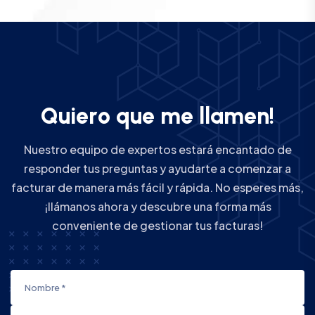
Q
u
i
e
r
o
q
u
e
m
e
l
l
a
m
e
n
!
Nuestro equipo de expertos estará encantado de
responder tus preguntas y ayudarte a comenzar a
facturar de manera más fácil y rápida. No esperes más,
¡llámanos ahora y descubre una forma más
conveniente de gestionar tus facturas!