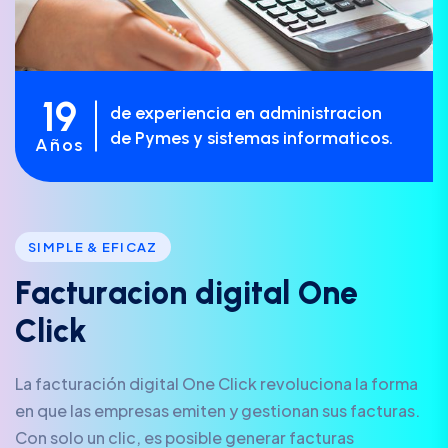
19
de experiencia en administracion
de Pymes y sistemas informaticos.
Años
SIMPLE & EFICAZ
F
a
c
t
u
r
a
c
i
o
n
d
i
g
i
t
a
l
O
n
e
C
l
i
c
k
La facturación digital One Click revoluciona la forma
en que las empresas emiten y gestionan sus facturas.
Con solo un clic, es posible generar facturas