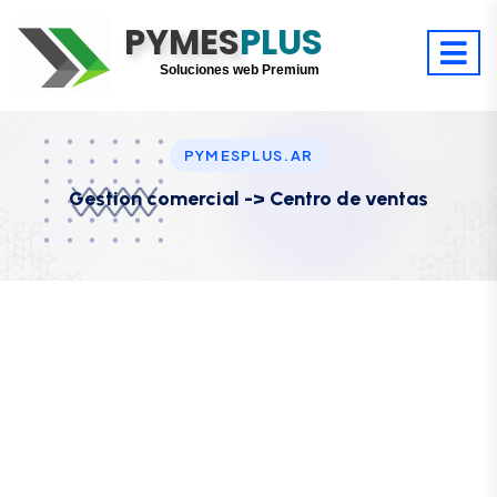
PYMES
Optimiza tu tiempo
PLUS
Digitaliza tu éxito
Soluciones web Premium
Soporte premium 24/7
PYMESPLUS.AR
Gestion comercial -> Centro de ventas