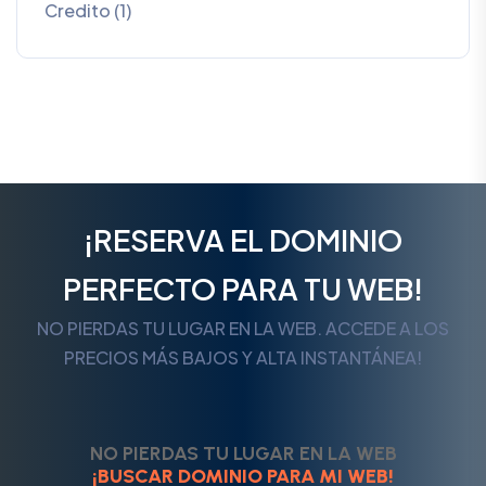
Credito (1)
¡RESERVA EL DOMINIO
PERFECTO PARA TU WEB!
NO PIERDAS TU LUGAR EN LA WEB. ACCEDE A LOS
PRECIOS MÁS BAJOS Y ALTA INSTANTÁNEA!
NO PIERDAS TU LUGAR EN LA WEB
¡BUSCAR DOMINIO PARA MI WEB!