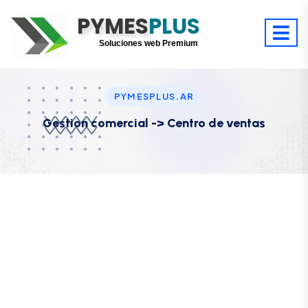
PYMES
Optimiza tu tiempo
PLUS
Digitaliza tu éxito
Soluciones web Premium
Soporte premium 24/7
PYMESPLUS.AR
Gestion comercial -> Centro de ventas