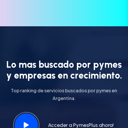
L
o
m
a
s
b
u
s
c
a
d
o
p
o
r
p
y
m
e
s
y
e
m
p
r
e
s
a
s
e
n
c
r
e
c
i
m
i
e
n
t
o
.
Top ranking de servicios buscados por pymes en
Argentina.
Acceder a PymesPlus ahora!