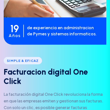
19
de experiencia en administracion
de Pymes y sistemas informaticos.
Años
SIMPLE & EFICAZ
F
a
c
t
u
r
a
c
i
o
n
d
i
g
i
t
a
l
O
n
e
C
l
i
c
k
La facturación digital One Click revoluciona la forma
en que las empresas emiten y gestionan sus facturas.
Con solo un clic, es posible generar facturas