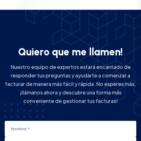
Q
u
i
e
r
o
q
u
e
m
e
l
l
a
m
e
n
!
Nuestro equipo de expertos estará encantado de
responder tus preguntas y ayudarte a comenzar a
facturar de manera más fácil y rápida. No esperes más,
¡llámanos ahora y descubre una forma más
conveniente de gestionar tus facturas!