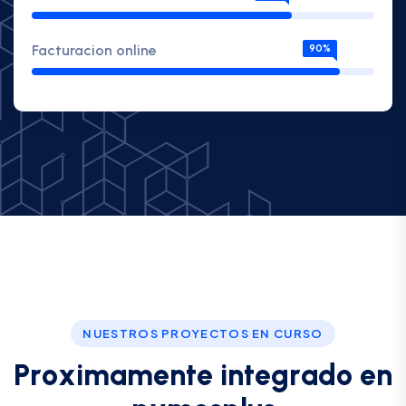
Facturacion online
90%
NUESTROS PROYECTOS EN CURSO
P
r
o
x
i
m
a
m
e
n
t
e
i
n
t
e
g
r
a
d
o
e
n