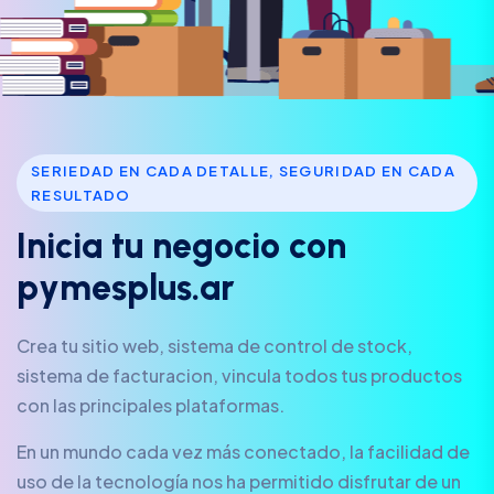
SERIEDAD EN CADA DETALLE, SEGURIDAD EN CADA
RESULTADO
I
n
i
c
i
a
t
u
n
e
g
o
c
i
o
c
o
n
p
y
m
e
s
p
l
u
s
.
a
r
Crea tu sitio web, sistema de control de stock,
sistema de facturacion, vincula todos tus productos
con las principales plataformas.
En un mundo cada vez más conectado, la facilidad de
uso de la tecnología nos ha permitido disfrutar de un