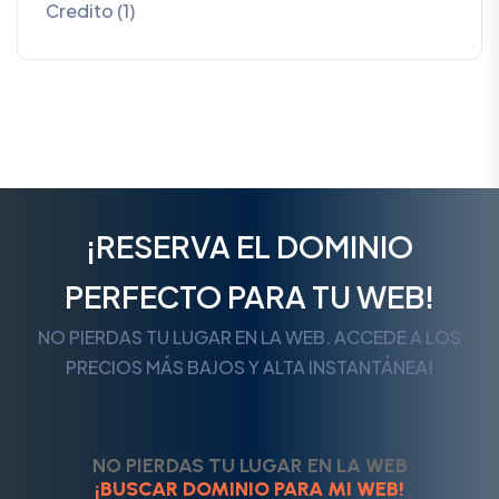
Credito (1)
¡RESERVA EL DOMINIO
PERFECTO PARA TU WEB!
NO PIERDAS TU LUGAR EN LA WEB. ACCEDE A LOS
PRECIOS MÁS BAJOS Y ALTA INSTANTÁNEA!
NO PIERDAS TU LUGAR EN LA WEB
¡BUSCAR DOMINIO PARA MI WEB!