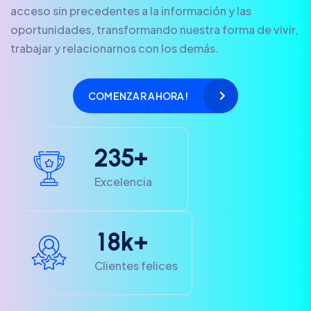
acceso sin precedentes a la información y las
oportunidades, transformando nuestra forma de vivir,
trabajar y relacionarnos con los demás.
COMENZAR AHORA!
2
3
5
+
Excelencia
1
8
k+
Clientes felices