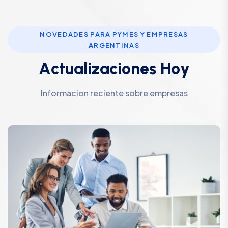
NOVEDADES PARA PYMES Y EMPRESAS
ARGENTINAS
A
c
t
u
a
l
i
z
a
c
i
o
n
e
s
H
o
y
Informacion reciente sobre empresas