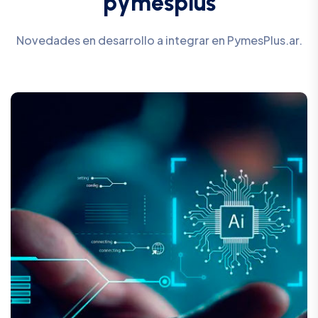
p
y
m
e
s
p
l
u
s
Novedades en desarrollo a integrar en PymesPlus.ar.