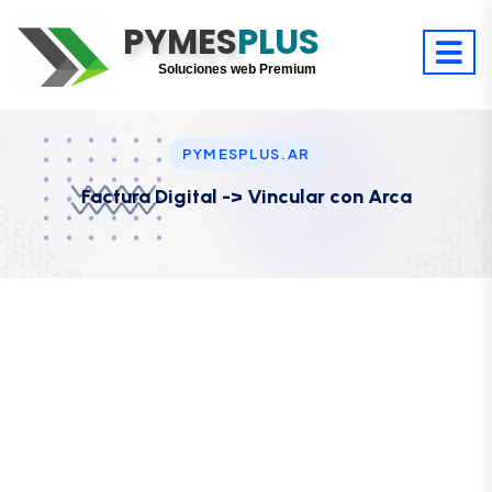
PYMES
Optimiza tu tiempo
PLUS
Digitaliza tu éxito
Soluciones web Premium
Soporte premium 24/7
PYMESPLUS.AR
Factura Digital -> Vincular con Arca