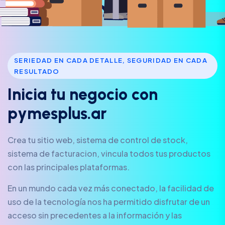
SERIEDAD EN CADA DETALLE, SEGURIDAD EN CADA
RESULTADO
I
n
i
c
i
a
t
u
n
e
g
o
c
i
o
c
o
n
p
y
m
e
s
p
l
u
s
.
a
r
Crea tu sitio web, sistema de control de stock,
sistema de facturacion, vincula todos tus productos
con las principales plataformas.
En un mundo cada vez más conectado, la facilidad de
uso de la tecnología nos ha permitido disfrutar de un
acceso sin precedentes a la información y las