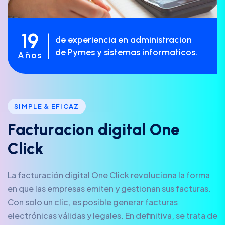
19
de experiencia en administracion
de Pymes y sistemas informaticos.
Años
SIMPLE & EFICAZ
F
a
c
t
u
r
a
c
i
o
n
d
i
g
i
t
a
l
O
n
e
C
l
i
c
k
La facturación digital One Click revoluciona la forma
en que las empresas emiten y gestionan sus facturas.
Con solo un clic, es posible generar facturas
electrónicas válidas y legales. En definitiva, se trata de