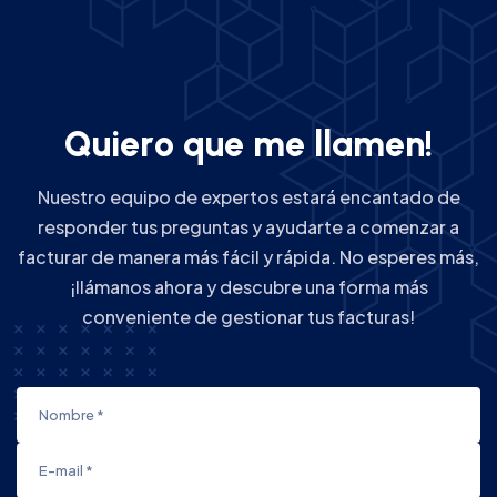
Q
u
i
e
r
o
q
u
e
m
e
l
l
a
m
e
n
!
Nuestro equipo de expertos estará encantado de
responder tus preguntas y ayudarte a comenzar a
facturar de manera más fácil y rápida. No esperes más,
¡llámanos ahora y descubre una forma más
conveniente de gestionar tus facturas!