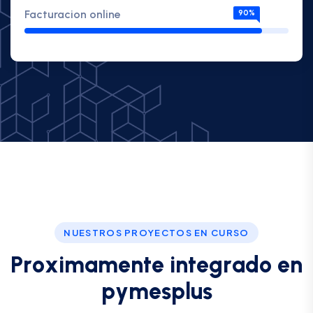
Facturacion online
90%
NUESTROS PROYECTOS EN CURSO
P
r
o
x
i
m
a
m
e
n
t
e
i
n
t
e
g
r
a
d
o
e
n
p
y
m
e
s
p
l
u
s