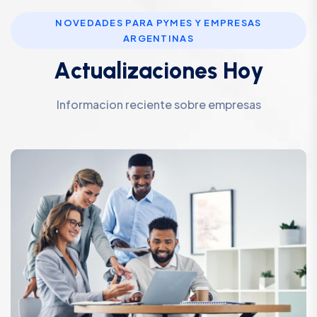
NOVEDADES PARA PYMES Y EMPRESAS
ARGENTINAS
A
c
t
u
a
l
i
z
a
c
i
o
n
e
s
H
o
y
Informacion reciente sobre empresas