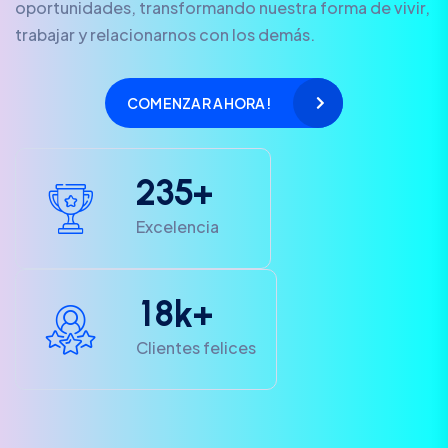
oportunidades, transformando nuestra forma de vivir,
trabajar y relacionarnos con los demás.
COMENZAR AHORA!
2
3
5
+
Excelencia
1
8
k+
Clientes felices