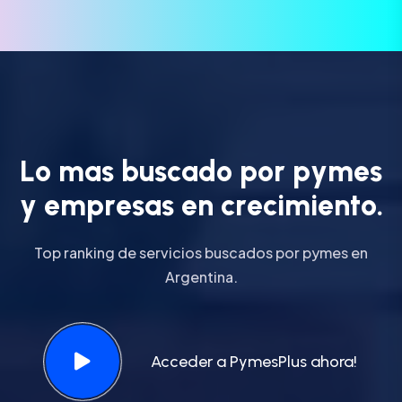
L
o
m
a
s
b
u
s
c
a
d
o
p
o
r
p
y
m
e
s
y
e
m
p
r
e
s
a
s
e
n
c
r
e
c
i
m
i
e
n
t
o
.
Top ranking de servicios buscados por pymes en
Argentina.
Acceder a PymesPlus ahora!