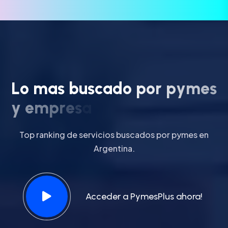
L
o
m
a
s
b
u
s
c
a
d
o
p
o
r
p
y
m
e
s
y
e
m
p
r
e
s
a
s
e
n
c
r
e
c
i
m
i
e
n
t
o
.
Top ranking de servicios buscados por pymes en
Argentina.
Acceder a PymesPlus ahora!