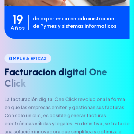
19
de experiencia en administracion
de Pymes y sistemas informaticos.
Años
SIMPLE & EFICAZ
F
a
c
t
u
r
a
c
i
o
n
d
i
g
i
t
a
l
O
n
e
C
l
i
c
k
La facturación digital One Click revoluciona la forma
en que las empresas emiten y gestionan sus facturas.
Con solo un clic, es posible generar facturas
electrónicas válidas y legales. En definitiva, se trata de
una solución innovadora que simplifica y optimiza el