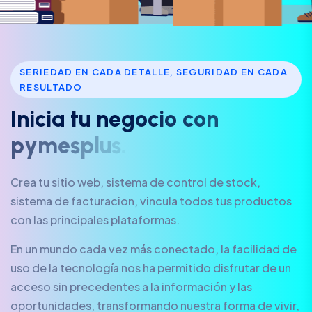
SERIEDAD EN CADA DETALLE, SEGURIDAD EN CADA
RESULTADO
I
n
i
c
i
a
t
u
n
e
g
o
c
i
o
c
o
n
p
y
m
e
s
p
l
u
s
.
a
r
Crea tu sitio web, sistema de control de stock,
sistema de facturacion, vincula todos tus productos
con las principales plataformas.
En un mundo cada vez más conectado, la facilidad de
uso de la tecnología nos ha permitido disfrutar de un
acceso sin precedentes a la información y las
oportunidades, transformando nuestra forma de vivir,