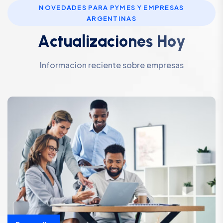
NOVEDADES PARA PYMES Y EMPRESAS
ARGENTINAS
A
c
t
u
a
l
i
z
a
c
i
o
n
e
s
H
o
y
Informacion reciente sobre empresas