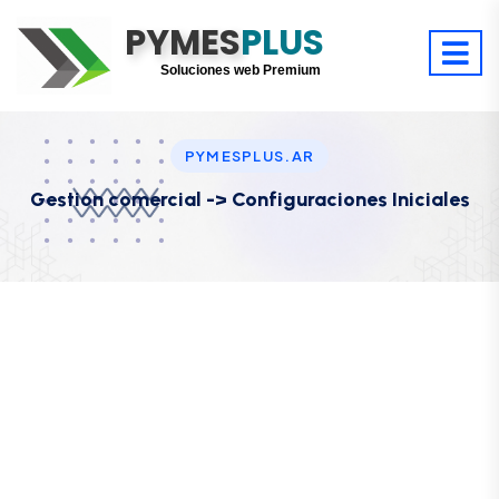
PYMES
Optimiza tu tiempo
PLUS
Digitaliza tu éxito
Soluciones web Premium
Soporte premium 24/7
PYMESPLUS.AR
Gestion comercial -> Configuraciones Iniciales