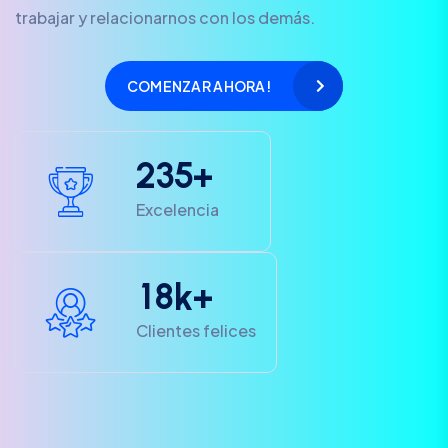
trabajar y relacionarnos con los demás.
COMENZAR AHORA!
2
3
5
+
Excelencia
1
8
k+
Clientes felices