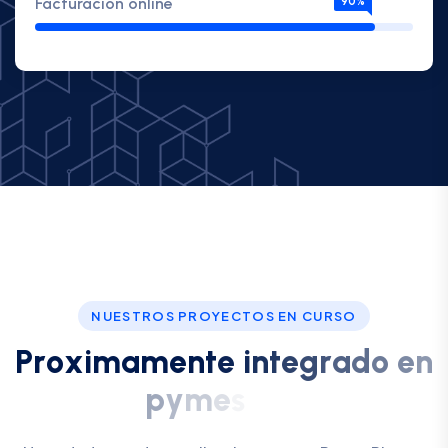
Facturacion online
90%
NUESTROS PROYECTOS EN CURSO
P
r
o
x
i
m
a
m
e
n
t
e
i
n
t
e
g
r
a
d
o
e
n
p
y
m
e
s
p
l
u
s