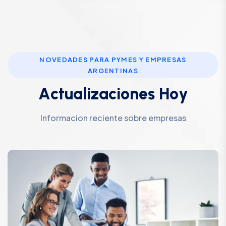
NOVEDADES PARA PYMES Y EMPRESAS
ARGENTINAS
A
c
t
u
a
l
i
z
a
c
i
o
n
e
s
H
o
y
Informacion reciente sobre empresas