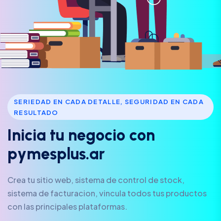
SERIEDAD EN CADA DETALLE, SEGURIDAD EN CADA
RESULTADO
I
n
i
c
i
a
t
u
n
e
g
o
c
i
o
c
o
n
p
y
m
e
s
p
l
u
s
.
a
r
Crea tu sitio web, sistema de control de stock,
sistema de facturacion, vincula todos tus productos
con las principales plataformas.