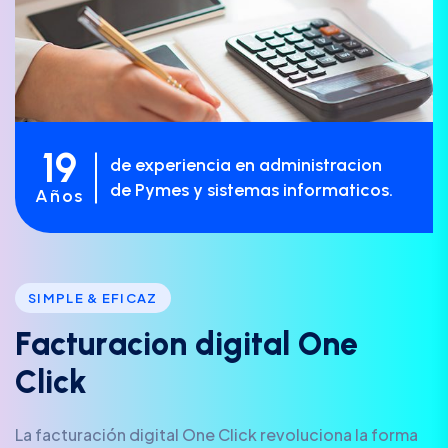
19
de experiencia en administracion
de Pymes y sistemas informaticos.
Años
SIMPLE & EFICAZ
F
a
c
t
u
r
a
c
i
o
n
d
i
g
i
t
a
l
O
n
e
C
l
i
c
k
La facturación digital One Click revoluciona la forma