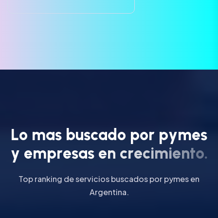
L
o
m
a
s
b
u
s
c
a
d
o
p
o
r
p
y
m
e
s
y
e
m
p
r
e
s
a
s
e
n
c
r
e
c
i
m
i
e
n
t
o
.
Top ranking de servicios buscados por pymes en
Argentina.