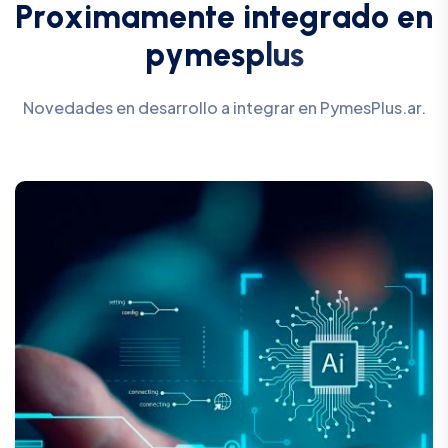
P
r
o
x
i
m
a
m
e
n
t
e
i
n
t
e
g
r
a
d
o
e
n
p
y
m
e
s
p
l
u
s
Novedades en desarrollo a integrar en PymesPlus.ar.