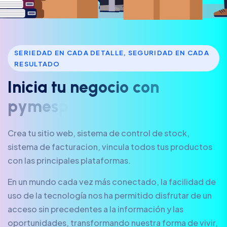
SERIEDAD EN CADA DETALLE, SEGURIDAD EN CADA
RESULTADO
I
n
i
c
i
a
t
u
n
e
g
o
c
i
o
c
o
n
p
y
m
e
s
p
l
u
s
.
a
r
Crea tu sitio web, sistema de control de stock,
sistema de facturacion, vincula todos tus productos
con las principales plataformas.
En un mundo cada vez más conectado, la facilidad de
uso de la tecnología nos ha permitido disfrutar de un
acceso sin precedentes a la información y las
oportunidades, transformando nuestra forma de vivir,