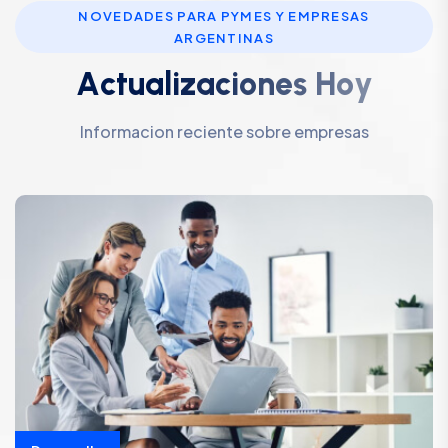
NOVEDADES PARA PYMES Y EMPRESAS
ARGENTINAS
A
c
t
u
a
l
i
z
a
c
i
o
n
e
s
H
o
y
Informacion reciente sobre empresas