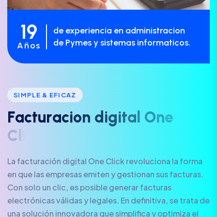
19
de experiencia en administracion
de Pymes y sistemas informaticos.
Años
SIMPLE & EFICAZ
F
a
c
t
u
r
a
c
i
o
n
d
i
g
i
t
a
l
O
n
e
C
l
i
c
k
La facturación digital One Click revoluciona la forma
en que las empresas emiten y gestionan sus facturas.
Con solo un clic, es posible generar facturas
electrónicas válidas y legales. En definitiva, se trata de
una solución innovadora que simplifica y optimiza el