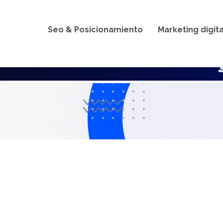
 DOMINIO PERFECTO 
UGAR EN LA WEB. ACCEDE A LOS PRECIOS MÁS BAJOS Y A
.ar
.com.ar