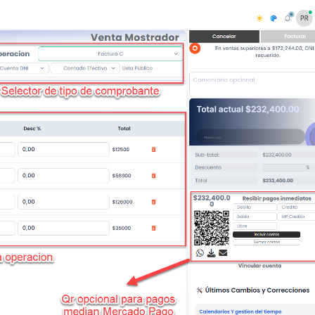
T
Comprobantes ilimitados
Generacion ilimitada de
comprobantes fiscales.
Comenzar
SIMPLE & EFICAZ