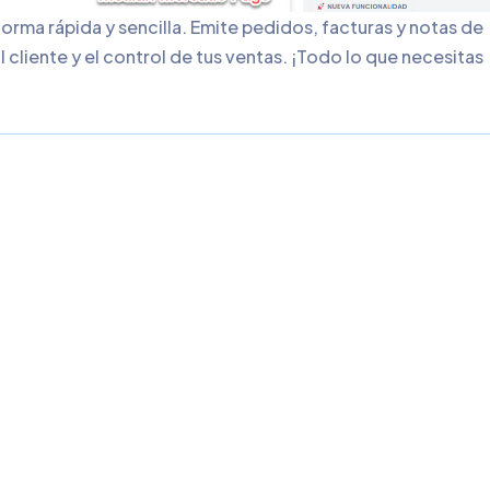
F
a
c
t
u
r
a
c
i
o
La facturación digital One 
empresas emiten y gestionan
posible generar facturas ele
se trata de una solución in
proceso de facturación, pe
crecimiento y éxito.
100% Online
0% Fee
Ilimitados Comprob
Seguridad & seriedad: el ca