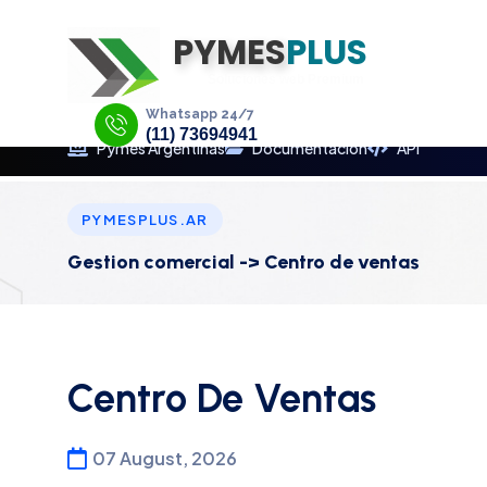
¡RESERVA EL
NO PIERDAS TU L
NO PIERDAS TU LUGAR EN LA WEB
¡BUSCAR DOMINIO PARA MI WEB!