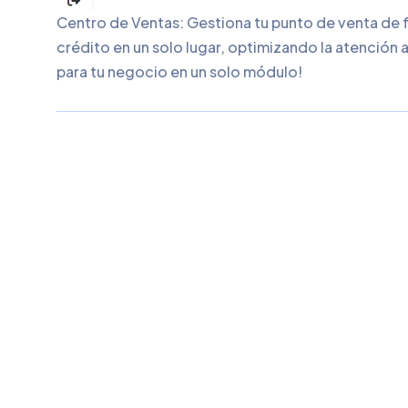
19
de experiencia en
administracion de
Pymes y sistemas
Años
informaticos.