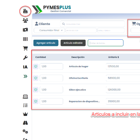
Tienda Ecommerce
Vinculta tu stock con tu
tienda online y redes
sociales.
Crear mi tienda