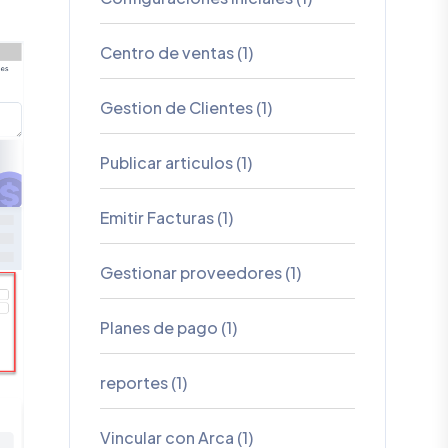
u tienda incluye dominio .cpa.ar
gratuito
.
Top Integraciones
Integra tu stock con Mercado
Libre & Market Place.
Documentacion