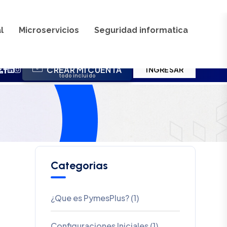
Credito (1)
PARA TU WEB!
LTA INSTANTÁNEA!
.com
.net
.org
.club