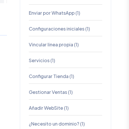
n
d
i
g
i
t
a
l
O
n
e
C
l
i
c
k
Click revoluciona la forma en que las
 sus facturas. Con solo un clic, es
ctrónicas válidas y legales. En definitiva,
novadora que simplifica y optimiza el
rmitiendo a las empresas centrarse en su
antes
mino hacia el éxito confiable