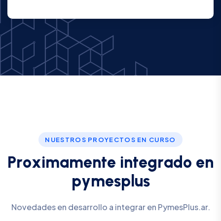
NUESTROS PROYECTOS EN CURSO
P
r
o
x
i
m
a
m
e
n
t
e
i
n
t
e
g
r
a
d
o
e
n
p
y
m
e
s
p
l
u
s
Novedades en desarrollo a integrar en PymesPlus.ar.