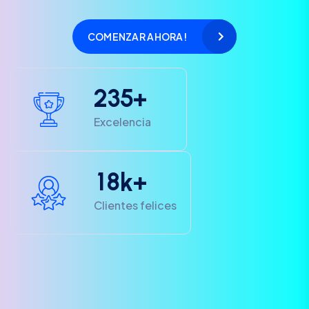
COMENZAR AHORA!
2
3
5
+
Excelencia
1
8
k+
Clientes felices