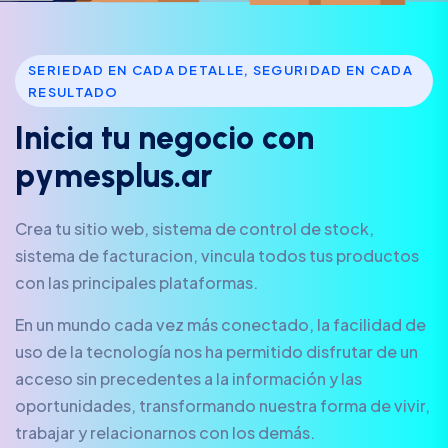
SERIEDAD EN CADA DETALLE, SEGURIDAD EN CADA
RESULTADO
I
n
i
c
i
a
t
u
n
e
g
o
c
i
o
c
o
n
p
y
m
e
s
p
l
u
s
.
a
r
Crea tu sitio web, sistema de control de stock,
sistema de facturacion, vincula todos tus productos
con las principales plataformas.
En un mundo cada vez más conectado, la facilidad de
uso de la tecnología nos ha permitido disfrutar de un
acceso sin precedentes a la información y las
oportunidades, transformando nuestra forma de vivir,
trabajar y relacionarnos con los demás.