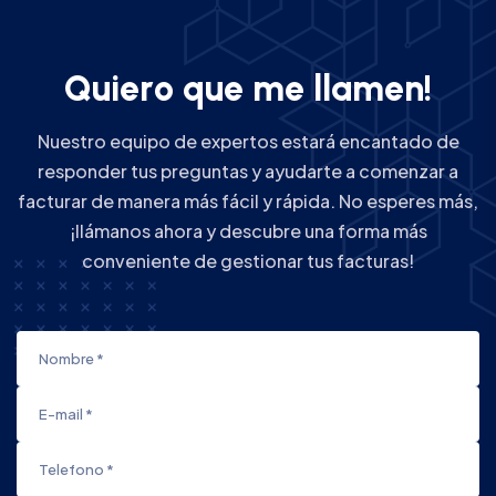
Q
u
i
e
r
o
q
u
e
m
e
l
l
a
m
e
n
!
Nuestro equipo de expertos estará encantado de
responder tus preguntas y ayudarte a comenzar a
facturar de manera más fácil y rápida. No esperes más,
¡llámanos ahora y descubre una forma más
conveniente de gestionar tus facturas!