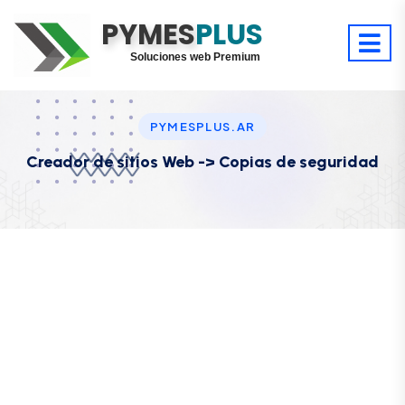
Optimiza tu tiempo
PYMES
Digitaliza tu éxito
PLUS
Soluciones web Premium
Soporte premium 24/7
PYMESPLUS.AR
Creador de sitios Web -> Copias de seguridad