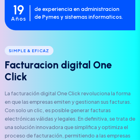
19
de experiencia en administracion
de Pymes y sistemas informaticos.
Años
SIMPLE & EFICAZ
F
a
c
t
u
r
a
c
i
o
n
d
i
g
i
t
a
l
O
n
e
C
l
i
c
k
La facturación digital One Click revoluciona la forma
en que las empresas emiten y gestionan sus facturas.
Con solo un clic, es posible generar facturas
electrónicas válidas y legales. En definitiva, se trata de
una solución innovadora que simplifica y optimiza el
proceso de facturación, permitiendo a las empresas