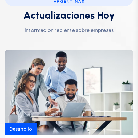
ARGENTINAS
A
c
t
u
a
l
i
z
a
c
i
o
n
e
s
H
o
y
Informacion reciente sobre empresas
Desarrollo