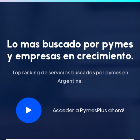
L
o
m
a
s
b
u
s
c
a
d
o
p
o
r
p
y
m
e
s
y
e
m
p
r
e
s
a
s
e
n
c
r
e
c
i
m
i
e
n
t
o
.
Top ranking de servicios buscados por pymes en
Argentina.
Acceder a PymesPlus ahora!