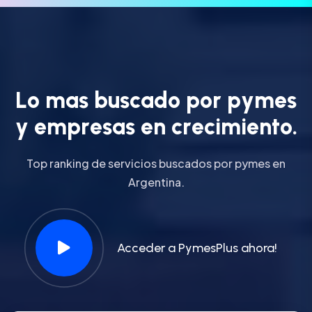
L
o
m
a
s
b
u
s
c
a
d
o
p
o
r
p
y
m
e
s
y
e
m
p
r
e
s
a
s
e
n
c
r
e
c
i
m
i
e
n
t
o
.
Top ranking de servicios buscados por pymes en
Argentina.
Acceder a PymesPlus ahora!