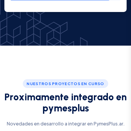
NUESTROS PROYECTOS EN CURSO
P
r
o
x
i
m
a
m
e
n
t
e
i
n
t
e
g
r
a
d
o
e
n
p
y
m
e
s
p
l
u
s
Novedades en desarrollo a integrar en PymesPlus.ar.