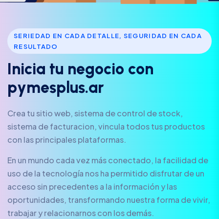
SERIEDAD EN CADA DETALLE, SEGURIDAD EN CADA
RESULTADO
I
n
i
c
i
a
t
u
n
e
g
o
c
i
o
c
o
n
p
y
m
e
s
p
l
u
s
.
a
r
Crea tu sitio web, sistema de control de stock,
sistema de facturacion, vincula todos tus productos
con las principales plataformas.
En un mundo cada vez más conectado, la facilidad de
uso de la tecnología nos ha permitido disfrutar de un
acceso sin precedentes a la información y las
oportunidades, transformando nuestra forma de vivir,
trabajar y relacionarnos con los demás.