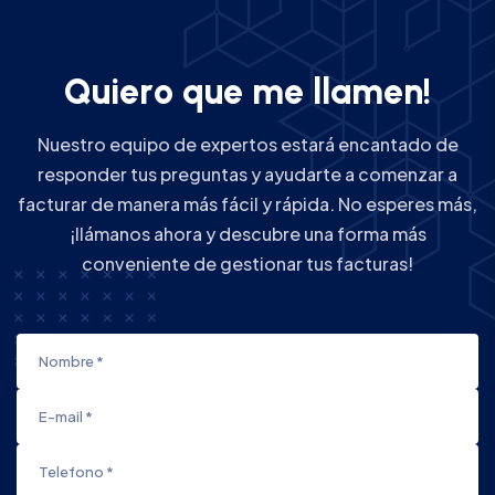
Q
u
i
e
r
o
q
u
e
m
e
l
l
a
m
e
n
!
Nuestro equipo de expertos estará encantado de
responder tus preguntas y ayudarte a comenzar a
facturar de manera más fácil y rápida. No esperes más,
¡llámanos ahora y descubre una forma más
conveniente de gestionar tus facturas!