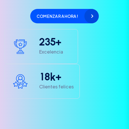
COMENZAR AHORA!
2
3
5
+
Excelencia
1
8
k+
Clientes felices