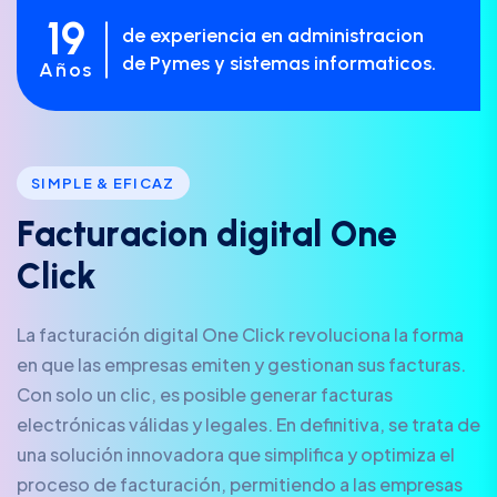
19
de experiencia en administracion
de Pymes y sistemas informaticos.
Años
SIMPLE & EFICAZ
F
a
c
t
u
r
a
c
i
o
n
d
i
g
i
t
a
l
O
n
e
C
l
i
c
k
La facturación digital One Click revoluciona la forma
en que las empresas emiten y gestionan sus facturas.
Con solo un clic, es posible generar facturas
electrónicas válidas y legales. En definitiva, se trata de
una solución innovadora que simplifica y optimiza el
proceso de facturación, permitiendo a las empresas