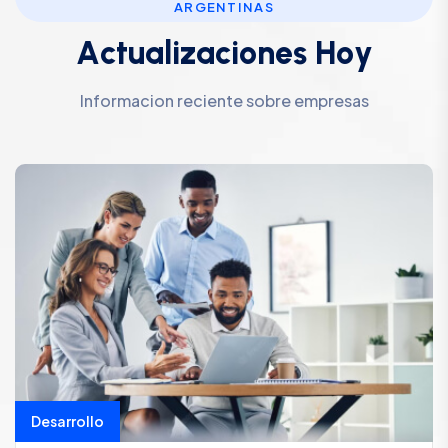
ARGENTINAS
A
c
t
u
a
l
i
z
a
c
i
o
n
e
s
H
o
y
Informacion reciente sobre empresas
Desarrollo