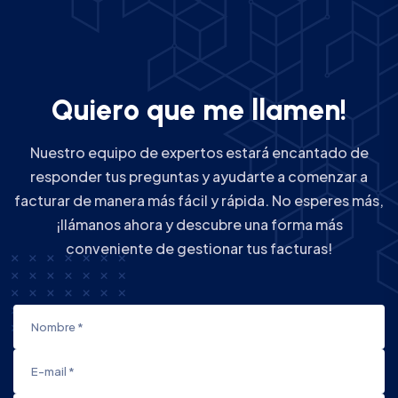
Q
u
i
e
r
o
q
u
e
m
e
l
l
a
m
e
n
!
Nuestro equipo de expertos estará encantado de
responder tus preguntas y ayudarte a comenzar a
facturar de manera más fácil y rápida. No esperes más,
¡llámanos ahora y descubre una forma más
conveniente de gestionar tus facturas!