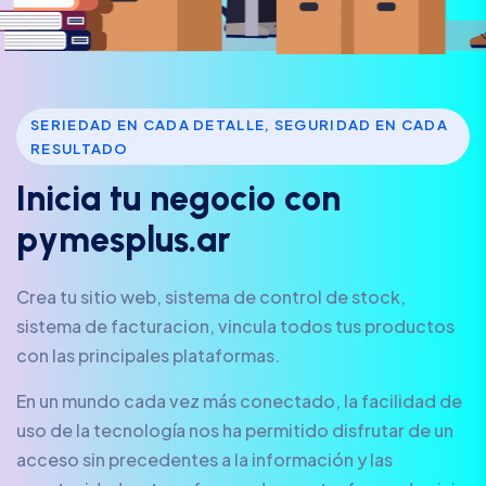
SERIEDAD EN CADA DETALLE, SEGURIDAD EN CADA
RESULTADO
I
n
i
c
i
a
t
u
n
e
g
o
c
i
o
c
o
n
p
y
m
e
s
p
l
u
s
.
a
r
Crea tu sitio web, sistema de control de stock,
sistema de facturacion, vincula todos tus productos
con las principales plataformas.
En un mundo cada vez más conectado, la facilidad de
uso de la tecnología nos ha permitido disfrutar de un
acceso sin precedentes a la información y las