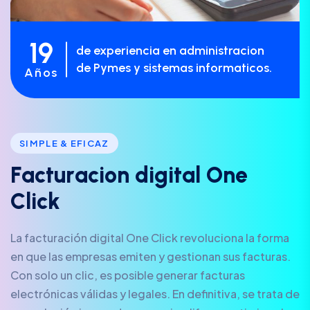
19
de experiencia en administracion
de Pymes y sistemas informaticos.
Años
SIMPLE & EFICAZ
F
a
c
t
u
r
a
c
i
o
n
d
i
g
i
t
a
l
O
n
e
C
l
i
c
k
La facturación digital One Click revoluciona la forma
en que las empresas emiten y gestionan sus facturas.
Con solo un clic, es posible generar facturas
electrónicas válidas y legales. En definitiva, se trata de