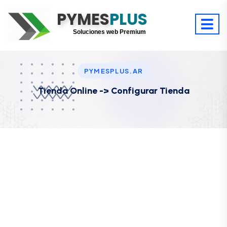
PYMES
Optimiza tu tiempo
PLUS
Digitaliza tu éxito
Soluciones web Premium
Soporte premium 24/7
PYMESPLUS.AR
Tienda Online -> Configurar Tienda