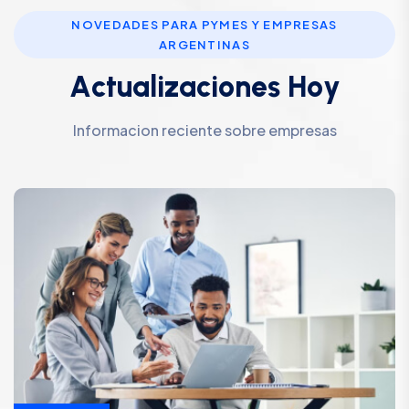
NOVEDADES PARA PYMES Y EMPRESAS
ARGENTINAS
A
c
t
u
a
l
i
z
a
c
i
o
n
e
s
H
o
y
Informacion reciente sobre empresas