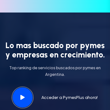
L
o
m
a
s
b
u
s
c
a
d
o
p
o
r
p
y
m
e
s
y
e
m
p
r
e
s
a
s
e
n
c
r
e
c
i
m
i
e
n
t
o
.
Top ranking de servicios buscados por pymes en
Argentina.
Acceder a PymesPlus ahora!