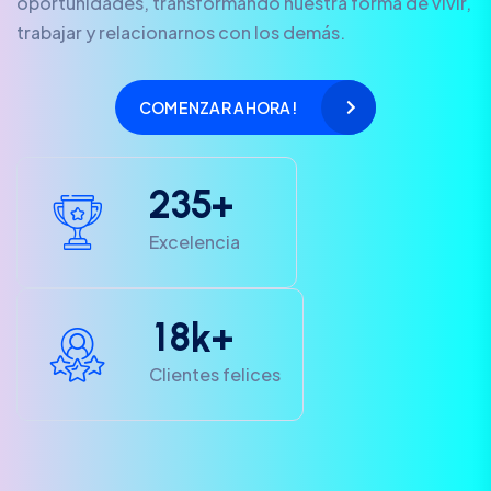
oportunidades, transformando nuestra forma de vivir,
trabajar y relacionarnos con los demás.
COMENZAR AHORA!
2
3
5
+
Excelencia
1
8
k+
Clientes felices