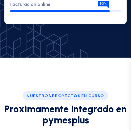
Facturacion online
90%
NUESTROS PROYECTOS EN CURSO
P
r
o
x
i
m
a
m
e
n
t
e
i
n
t
e
g
r
a
d
o
e
n
p
y
m
e
s
p
l
u
s